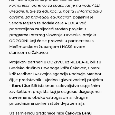
kompresor, opremu za spašavanje na vodi, AED
uređaje, lutke za edukaciju, nosila i informatičku
opremu za provedbu edukacija
“, pojasnila je
Sandra Majsan te dodala da je REDEA već
pripremljena za sljedeći srodan projekt iz
programa Interreg Slovenija-Hrvatska, projekt
ODPORNI koji će se provesti u partnerstvu s
Međimurskom županijom i HGSS-ovom
stanicom u Čakovcu.
Projektni partneri u ODZIVU, uz REDEA-u, bili su
Gradsko društvo Crvenoga križa Čakovec, Crveni
križ Maribor i Razvojna agencija Podravje-Maribor
čiji je predstavnik - ujedno i glavni voditelj projekta
-
Borut Jurišič
istaknuo zadovoljstvo uspješnim
završetkom projekta koji je osigurao dragocjenu i
suvremenu obuku vatrogascima i drugim
pripadnicima civilne zaštite dviju zemalja.
Uz zamjenicu gradonačelnice Čakovca
Lanu