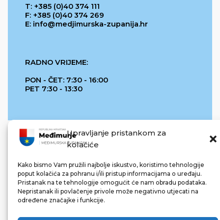
T: +385 (0)40 374 111
F: +385 (0)40 374 269
E: info@medjimurska-zupanija.hr
RADNO VRIJEME:
PON - ČET: 7:30 - 16:00
PET 7:30 - 13:30
Upravljanje pristankom za
kolačiće
Kako bismo Vam pružili najbolje iskustvo, koristimo tehnologije
poput kolačića za pohranu i/ili pristup informacijama o uređaju.
Pristanak na te tehnologije omogućit će nam obradu podataka.
REPUBLIKA HRVATSKA
Nepristanak ili povlačenje privole može negativno utjecati na
određene značajke i funkcije.