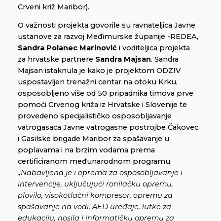
Crveni križ Maribor).
O važnosti projekta govorile su ravnateljica Javne
ustanove za razvoj Međimurske županije -REDEA,
Sandra Polanec Marinović
i voditeljica projekta
za hrvatske partnere
Sandra Majsan
. Sandra
Majsan istaknula je kako je projektom ODZIV
uspostavljen trenažni centar na otoku Krku,
osposobljeno više od 50 pripadnika timova prve
pomoći Crvenog križa iz Hrvatske i Slovenije te
provedeno specijalističko osposobljavanje
vatrogasaca Javne vatrogasne postrojbe Čakovec
i Gasilske brigade Maribor za spašavanje u
poplavama i na brzim vodama prema
certificiranom međunarodnom programu.
„Nabavljena je i oprema za osposobljavanje i
intervencije, uključujući ronilačku opremu,
plovilo, visokotlačni kompresor, opremu za
spašavanje na vodi, AED uređaje, lutke za
edukaciju, nosila i informatičku opremu za