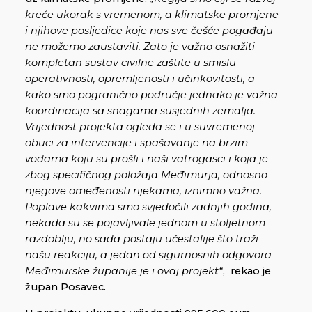
kreće ukorak s vremenom, a klimatske promjene
i njihove posljedice koje nas sve češće pogađaju
ne možemo zaustaviti. Zato je važno osnažiti
kompletan sustav civilne zaštite u smislu
operativnosti, opremljenosti i učinkovitosti, a
kako smo pogranično područje jednako je važna
koordinacija sa snagama susjednih zemalja.
Vrijednost projekta ogleda se i u suvremenoj
obuci za intervencije i spašavanje na brzim
vodama koju su prošli i naši vatrogasci i koja je
zbog specifičnog položaja Međimurja, odnosno
njegove omeđenosti rijekama, iznimno važna.
Poplave kakvima smo svjedočili zadnjih godina,
nekada su se pojavljivale jednom u stoljetnom
razdoblju, no sada postaju učestalije što traži
našu reakciju, a jedan od sigurnosnih odgovora
Međimurske županije je i ovaj projekt“
, rekao je
župan Posavec.