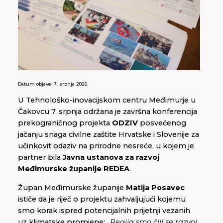
Datum objave:
7. srpnja 2026.
U Tehnološko-inovacijskom centru Međimurje u
Čakovcu 7. srpnja održana je završna konferencija
prekograničnog projekta
ODZIV
posvećenog
jačanju snaga civilne zaštite Hrvatske i Slovenije za
učinkovit odaziv na prirodne nesreće, u kojem je
partner bila
Javna ustanova za razvoj
Međimurske županije REDEA
.
Župan Međimurske županije
Matija Posavec
ističe da je riječ o projektu zahvaljujući kojemu
smo korak ispred potencijalnih prijetnji vezanih
uz klimatske promjene:
„Regija smo čiji se razvoj