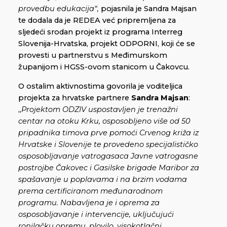
provedbu edukacija“,
pojasnila je Sandra Majsan
te dodala da je REDEA već pripremljena za
sljedeći srodan projekt iz programa Interreg
Slovenija-Hrvatska, projekt ODPORNI, koji će se
provesti u partnerstvu s Međimurskom
županijom i HGSS-ovom stanicom u Čakovcu.
O ostalim aktivnostima govorila je voditeljica
projekta za hrvatske partnere
Sandra Majsan
:
„
Projektom ODZIV uspostavljen je trenažni
centar na otoku Krku, osposobljeno više od 50
pripadnika timova prve pomoći Crvenog križa iz
Hrvatske i Slovenije te provedeno specijalističko
osposobljavanje vatrogasaca Javne vatrogasne
postrojbe Čakovec i Gasilske brigade Maribor za
spašavanje u poplavama i na brzim vodama
prema certificiranom međunarodnom
programu. Nabavljena je i oprema za
osposobljavanje i intervencije, uključujući
ronilačku opremu, plovilo, visokotlačni