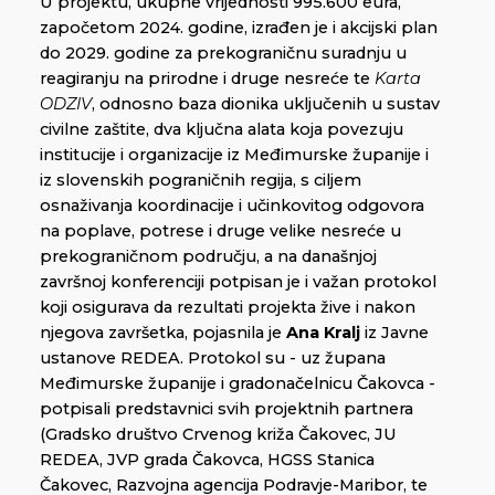
U projektu, ukupne vrijednosti 995.600 eura,
započetom 2024. godine, izrađen je i akcijski plan
do 2029. godine za prekograničnu suradnju u
reagiranju na prirodne i druge nesreće te
Karta
ODZIV
, odnosno baza dionika uključenih u sustav
civilne zaštite, dva ključna alata koja povezuju
institucije i organizacije iz Međimurske županije i
iz slovenskih pograničnih regija, s ciljem
osnaživanja koordinacije i učinkovitog odgovora
na poplave, potrese i druge velike nesreće u
prekograničnom području, a na današnjoj
završnoj konferenciji potpisan je i važan protokol
koji osigurava da rezultati projekta žive i nakon
njegova završetka, pojasnila je
Ana Kralj
iz Javne
ustanove REDEA. Protokol su - uz župana
Međimurske županije i gradonačelnicu Čakovca -
potpisali predstavnici svih projektnih partnera
(Gradsko društvo Crvenog križa Čakovec, JU
REDEA, JVP grada Čakovca, HGSS Stanica
Čakovec, Razvojna agencija Podravje-Maribor, te