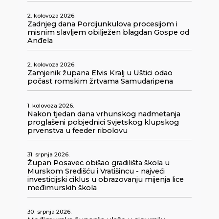
2. kolovoza 2026.
Zadnjeg dana Porcijunkulova procesijom i
misnim slavljem obilježen blagdan Gospe od
Anđela
2. kolovoza 2026.
Zamjenik župana Elvis Kralj u Uštici odao
počast romskim žrtvama Samudaripena
1. kolovoza 2026.
Nakon tjedan dana vrhunskog nadmetanja
proglašeni pobjednici Svjetskog klupskog
prvenstva u feeder ribolovu
31. srpnja 2026.
Župan Posavec obišao gradilišta škola u
Murskom Središću i Vratišincu - najveći
investicijski ciklus u obrazovanju mijenja lice
međimurskih škola
30. srpnja 2026.