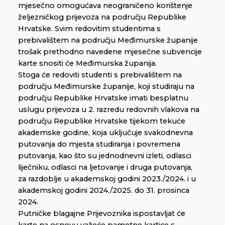
mjesečno omogućava neograničeno korištenje
željezničkog prijevoza na području Republike
Hrvatske. Svim redovitim studentima s
prebivalištem na području Međimurske županije
trošak prethodno navedene mjesečne subvencije
karte snositi će Međimurska županija.
Stoga će redoviti studenti s prebivalištem na
području Međimurske županije, koji studiraju na
području Republike Hrvatske imati besplatnu
uslugu prijevoza u 2. razredu redovnih vlakova na
području Republike Hrvatske tijekom tekuće
akademske godine, koja uključuje svakodnevna
putovanja do mjesta studiranja i povremena
putovanja, kao što su jednodnevni izleti, odlasci
liječniku, odlasci na ljetovanje i druga putovanja,
za razdoblje u akademskoj godini 2023./2024. i u
akademskoj godini 2024./2025. do 31. prosinca
2024.
Putničke blagajne Prijevoznika ispostavljat će
karte na osnovu važeće pametne kartice s