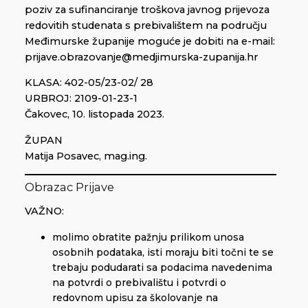
poziv za sufinanciranje troškova javnog prijevoza
redovitih studenata s prebivalištem na području
Međimurske županije moguće je dobiti na e-mail:
prijave.obrazovanje@medjimurska-zupanija.hr
KLASA: 402-05/23-02/ 28
URBROJ: 2109-01-23-1
Čakovec, 10. listopada 2023.
ŽUPAN
Matija Posavec, mag.ing.
Obrazac Prijave
VAŽNO:
molimo obratite pažnju prilikom unosa
osobnih podataka, isti moraju biti točni te se
trebaju podudarati sa podacima navedenima
na potvrdi o prebivalištu i potvrdi o
redovnom upisu za školovanje na