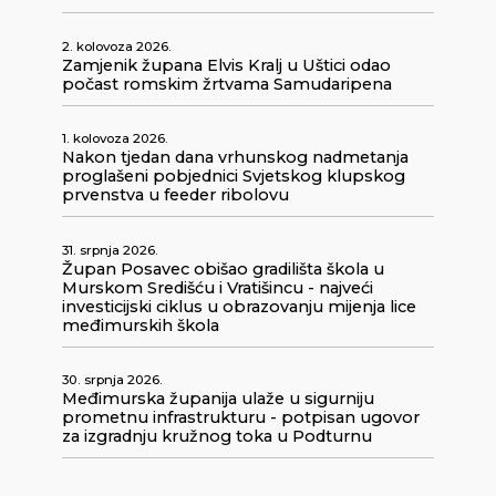
2. kolovoza 2026.
Zamjenik župana Elvis Kralj u Uštici odao
počast romskim žrtvama Samudaripena
1. kolovoza 2026.
Nakon tjedan dana vrhunskog nadmetanja
proglašeni pobjednici Svjetskog klupskog
prvenstva u feeder ribolovu
31. srpnja 2026.
Župan Posavec obišao gradilišta škola u
Murskom Središću i Vratišincu - najveći
investicijski ciklus u obrazovanju mijenja lice
međimurskih škola
30. srpnja 2026.
Međimurska županija ulaže u sigurniju
prometnu infrastrukturu - potpisan ugovor
za izgradnju kružnog toka u Podturnu