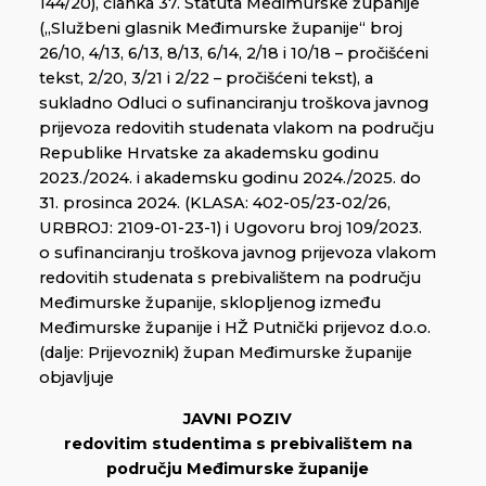
144/20), članka 37. Statuta Međimurske županije
(„Službeni glasnik Međimurske županije“ broj
26/10, 4/13, 6/13, 8/13, 6/14, 2/18 i 10/18 – pročišćeni
tekst, 2/20, 3/21 i 2/22 – pročišćeni tekst), a
sukladno Odluci o sufinanciranju troškova javnog
prijevoza redovitih studenata vlakom na području
Republike Hrvatske za akademsku godinu
2023./2024. i akademsku godinu 2024./2025. do
31. prosinca 2024. (KLASA: 402-05/23-02/26,
URBROJ: 2109-01-23-1) i Ugovoru broj 109/2023.
o sufinanciranju troškova javnog prijevoza vlakom
redovitih studenata s prebivalištem na području
Međimurske županije, sklopljenog između
Međimurske županije i HŽ Putnički prijevoz d.o.o.
(dalje: Prijevoznik) župan Međimurske županije
objavljuje
JAVNI POZIV
redovitim studentima s prebivalištem na
području Međimurske županije