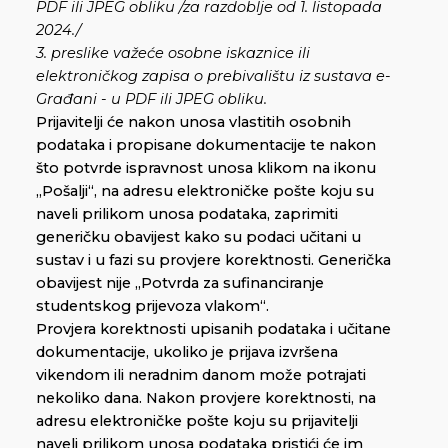
PDF ili JPEG obliku /za razdoblje od 1. listopada
2024./
3. preslike važeće osobne iskaznice ili
elektroničkog zapisa o prebivalištu iz sustava e-
Građani - u PDF ili JPEG obliku.
Prijavitelji će nakon unosa vlastitih osobnih
podataka i propisane dokumentacije te nakon
što potvrde ispravnost unosa klikom na ikonu
„Pošalji“, na adresu elektroničke pošte koju su
naveli prilikom unosa podataka, zaprimiti
generičku obavijest kako su podaci učitani u
sustav i u fazi su provjere korektnosti. Generička
obavijest nije „Potvrda za sufinanciranje
studentskog prijevoza vlakom“.
Provjera korektnosti upisanih podataka i učitane
dokumentacije, ukoliko je prijava izvršena
vikendom ili neradnim danom može potrajati
nekoliko dana. Nakon provjere korektnosti, na
adresu elektroničke pošte koju su prijavitelji
naveli prilikom unosa podataka pristići će im