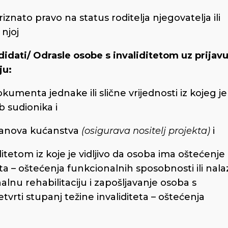
 priznato pravo na status roditelja njegovatelja ili
 njoj
didati/ Odrasle osobe s invaliditetom uz prijav
ju:
okumenta jednake ili slične vrijednosti iz kojeg je
 sudionika i
 članova kućanstva
(osigurava nositelj projekta)
i
ditetom iz koje je vidljivo da osoba ima oštećenje
eta – oštećenja funkcionalnih sposobnosti ili nala
alnu rehabilitaciju i zapošljavanje osoba s
etvrti stupanj težine invaliditeta – oštećenja