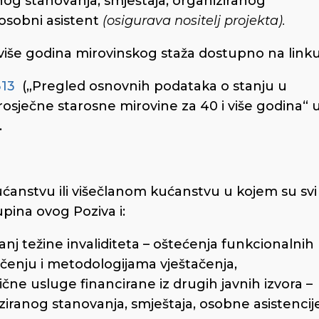
nog stanovanja, smještaja, organiziranog
 osobni asistent
(osigurava nositelj projekta).
 više godina mirovinskog staža dostupno na link
313
(„Pregled osnovnih podataka o stanju u
osječne starosne mirovine za 40 i više godina“ 
.
ćanstvu ili višečlanom kućanstvu u kojem su svi
upina ovog Poziva i:
panj težine invaliditeta – oštećenja funkcionalnih
čenju i metodologijama vještačenja,
slične usluge financirane iz drugih javnih izvora –
ziranog stanovanja, smještaja, osobne asistencij