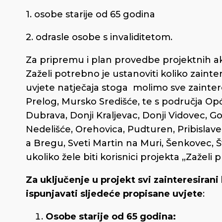
1. osobe starije od 65 godina
2. odrasle osobe s invaliditetom.
Za pripremu i plan provedbe projektnih a
Zaželi potrebno je ustanoviti koliko zainte
uvjete natječaja stoga molimo sve zainte
Prelog, Mursko Središće, te s područja Op
Dubrava, Donji Kraljevac, Donji Vidovec, Go
Nedelišće, Orehovica, Pudturen, Pribislavec
a Bregu, Sveti Martin na Muri, Šenkovec, Št
ukoliko žele biti korisnici projekta „Zaželi pr
Za uključenje u projekt svi zainteresiran
ispunjavati sljedeće propisane uvjete
:
Osobe starije od 65 godina: