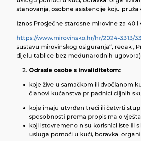
uslugu pomoći u kući, boravka, organizira
stanovanja, osobne asistencije koju pruža
Iznos Prosječne starosne mirovine za 40 i
https://www.mirovinsko.hr/hr/2024-3313/3
sustavu mirovinskog osiguranja“, redak „Pr
dijelu tablice bez međunarodnih ugovora)
Odrasle osobe s invaliditetom:
koje žive u samačkom ili dvočlanom ku
članovi kućanstva pripadnici ciljnih sk
koje imaju utvrđen treći ili četvrti stu
sposobnosti prema propisima o vješta
koji istovremeno nisu korisnici iste ili 
usluga pomoći u kući, boravka, organi