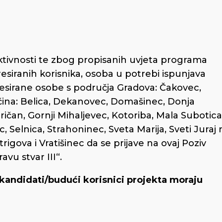
ktivnosti te zbog propisanih uvjeta programa
resiranih korisnika, osoba u potrebi ispunjava
resirane osobe s područja Gradova: Čakovec,
ćina: Belica, Dekanovec, Domašinec, Donja
ričan, Gornji Mihaljevec, Kotoriba, Mala Subotica
, Selnica, Strahoninec, Sveta Marija, Sveti Juraj 
rigova i Vratišinec da se prijave na ovaj Poziv
avu stvar III“.
i kandidati/budući korisnici projekta moraju