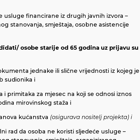
čne usluge financirane iz drugih javnih izvora –
og stanovanja, smještaja, osobne asistencije
idati/ osobe starije od 65 godina uz prijavu su
okumenta jednake ili slične vrijednosti iz kojeg je
 sudionika i
 i primitaka za mjesec na koji se odnosi iznos
odina mirovinskog staža i
 članova kućanstva
(osigurava nositelj projekta) i
lni rad da osoba ne koristi sljedeće usluge –