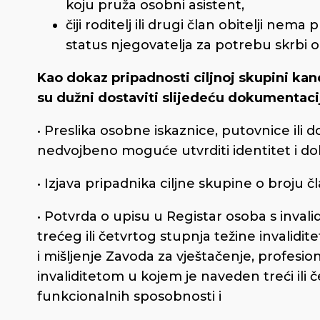
koju pruža osobni asistent,
čiji roditelj ili drugi član obitelji nema
status njegovatelja za potrebu skrbi o
Kao dokaz pripadnosti ciljnoj skupini kan
su dužni dostaviti slijedeću dokumentaci
• Preslika osobne iskaznice, putovnice ili d
nedvojbeno moguće utvrditi identitet i dob
• Izjava pripadnika ciljne skupine o broju
• Potvrda o upisu u Registar osoba s invali
trećeg ili četvrtog stupnja težine invalidit
i mišljenje Zavoda za vještačenje, profesion
invaliditetom u kojem je naveden treći ili č
funkcionalnih sposobnosti i