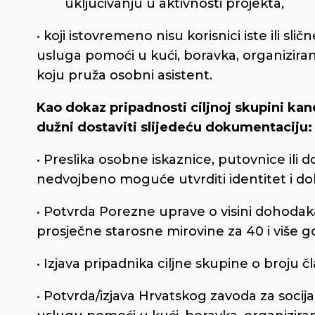
uključivanju u aktivnosti projekta,
• koji istovremeno nisu korisnici iste ili sli
usluga pomoći u kući, boravka, organiziran
koju pruža osobni asistent.
Kao dokaz pripadnosti ciljnoj skupini kand
dužni dostaviti slijedeću dokumentaciju:
• Preslika osobne iskaznice, putovnice ili d
nedvojbeno moguće utvrditi identitet i dob
• Potvrda Porezne uprave o visini dohodaka
prosječne starosne mirovine za 40 i više g
• Izjava pripadnika ciljne skupine o broju
• Potvrda/izjava Hrvatskog zavoda za socija