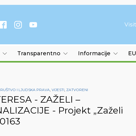
Vis
Transparentno
Informacije
EU
DRUŠTVO I LJUDSKA PRAVA
,
VIJESTI
,
ZATVORENI
ERESA - ZAŽELI –
IZACIJE - Projekt „Zaželi
1.0163