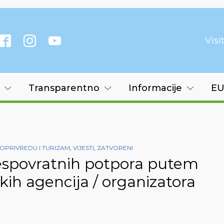
Vis
Transparentno
Informacije
EU
OPRIVREDU I TURIZAM
,
VIJESTI
,
ZATVORENI
espovratnih potpora putem
čkih agencija / organizatora