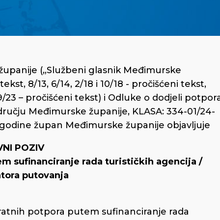
županije („Službeni glasnik Međimurske
ekst, 8/13, 6/14, 2/18 i 10/18 - pročišćeni tekst,
 29/23 – pročišćeni tekst) i Odluke o dodjeli potpor
odručju Međimurske županije, KLASA: 334-01/24-
4. godine župan Međimurske županije objavljuje
VNI POZIV
m sufinanciranje rada turističkih agencija /
tora putovanja
atnih potpora putem sufinanciranje rada