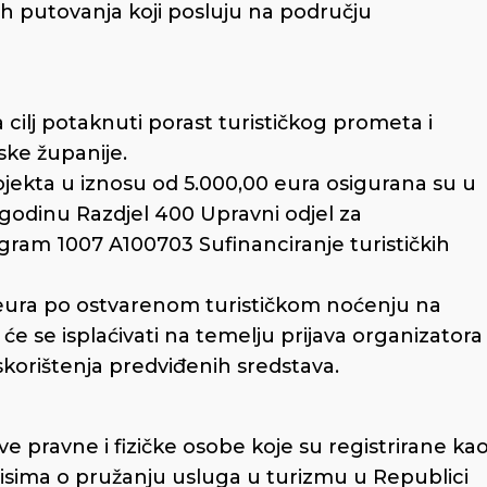
kih putovanja koji posluju na području
ilj potaknuti porast turističkog prometa i
ske županije.
rojekta u iznosu od 5.000,00 eura osigurana su u
odinu Razdjel 400 Upravni odjel za
gram 1007 A100703 Sufinanciranje turističkih
 eura po ostvarenom turističkom noćenju na
e se isplaćivati na temelju prijava organizatora
iskorištenja predviđenih sredstava.
e pravne i fizičke osobe koje su registrirane ka
pisima o pružanju usluga u turizmu u Republici