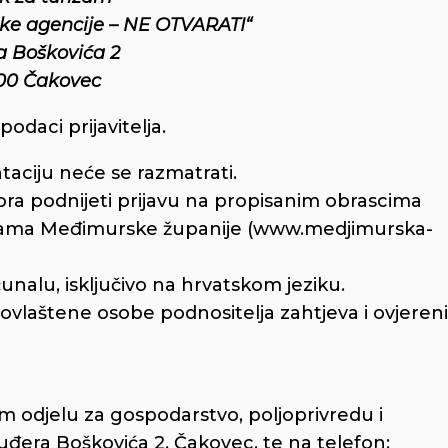
ičke agencije – NE OTVARATI“
 Boškovića 2
00 Čakovec
podaci prijavitelja.
aciju neće se razmatrati.
 mora podnijeti prijavu na propisanim obrascima
icama Međimurske županije (www.medjimurska-
čunalu, isključivo na hrvatskom jeziku.
e ovlaštene osobe podnositelja zahtjeva i ovjereni
 odjelu za gospodarstvo, poljoprivredu i
đera Boškovića 2, Čakovec, te na telefon: