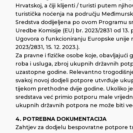
Hrvatskoj, a čiji klijenti / turisti putem 
turistička noćenja na području Međimursk
Sredstva dodijeljena po ovom Programu sm
Uredbe Komisije (EU) br. 2023/2831 od 13. p
Ugovora o funkcioniranju Europske unije n
2023/2831, 15. 12. 2023.).
Za pravne i fizičke osobe koje, obavljajuć
roba i usluga, zbroj ukupnih državnih potp
uzastopne godine. Relevantno trogodišnje 
svakoj novoj dodjeli potpore utvrđuje uku
tijekom prethodne dvije godine. Ukoliko je
sredstava već primio potporu male vrijedn
ukupnih državnih potpora ne može biti već
4. POTREBNA DOKUMENTACIJA
Zahtjev za dodjelu bespovratne potpore tr