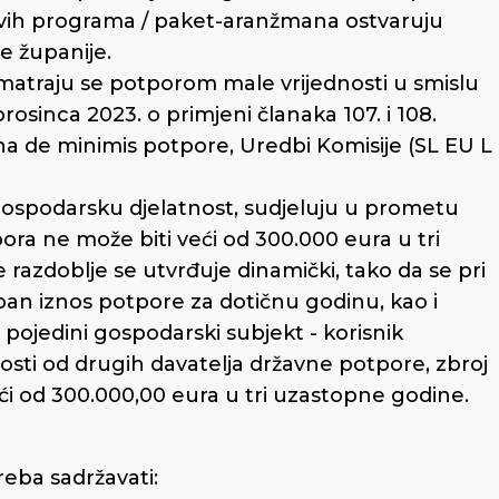
njihovih programa / paket-aranžmana ostvaruju
e županije.
atraju se potporom male vrijednosti u smislu
rosinca 2023. o primjeni članaka 107. i 108.
a de minimis potpore, Uredbi Komisije (SL EU L
i gospodarsku djelatnost, sudjeluju u prometu
ora ne može biti veći od 300.000 eura u tri
razdoblje se utvrđuje dinamički, tako da se pri
pan iznos potpore za dotičnu godinu, kao i
 pojedini gospodarski subjekt - korisnik
osti od drugih davatelja državne potpore, zbroj
i od 300.000,00 eura u tri uzastopne godine.
eba sadržavati: