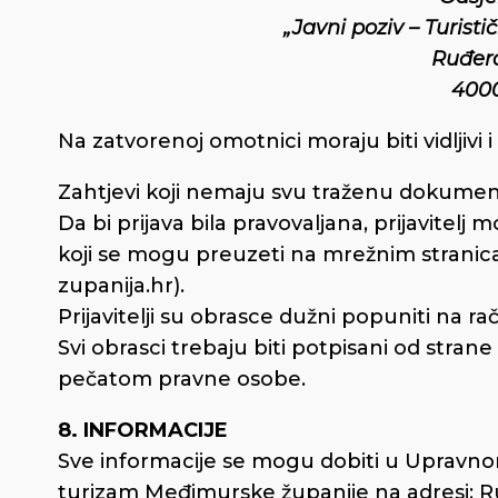
„Javni poziv – Turist
Ruđera
400
Na zatvorenoj omotnici moraju biti vidljivi i 
Zahtjevi koji nemaju svu traženu dokument
Da bi prijava bila pravovaljana, prijavitelj
koji se mogu preuzeti na mrežnim stran
zupanija.hr).
Prijavitelji su obrasce dužni popuniti na ra
Svi obrasci trebaju biti potpisani od stran
pečatom pravne osobe.
8. INFORMACIJE
Sve informacije se mogu dobiti u Upravnom
turizam Međimurske županije na adresi: Ru