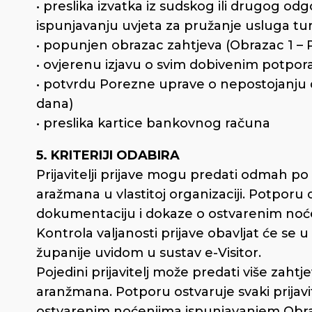
• preslika izvatka iz sudskog ili drugog od
ispunjavanju uvjeta za pružanje usluga tur
• popunjen obrazac zahtjeva (Obrazac 1 – P
• ovjerenu izjavu o svim dobivenim potpor
• potvrdu Porezne uprave o nepostojanju d
dana)
• preslika kartice bankovnog računa
5. KRITERIJI ODABIRA
Prijavitelji prijave mogu predati odmah po 
aražmana u vlastitoj organizaciji. Potporu o
dokumentaciju i dokaze o ostvarenim noć
Kontrola valjanosti prijave obavljat će se
županije uvidom u sustav e-Visitor.
Pojedini prijavitelj može predati više zaht
aranžmana. Potporu ostvaruje svaki prijav
ostvarenim noćenjima ispunjavanjem Obras