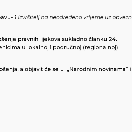
bavu
- 1 izvršitelj na neodređeno vrijeme uz obvezn
šenje pravnih lijekova sukladno članku 24.
nicima u lokalnoj i područnoj (regionalnoj)
enja, a objavit će se u „Narodnim novinama“ i