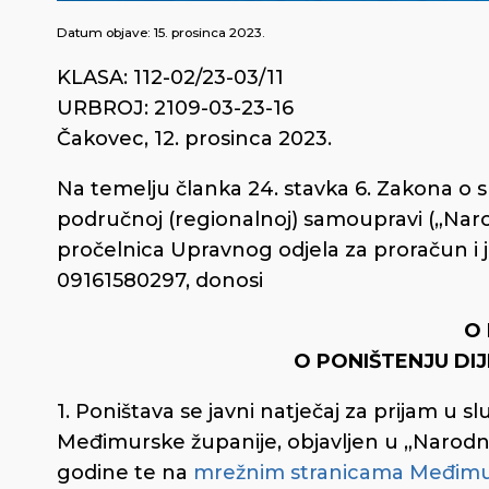
Datum objave:
15. prosinca 2023.
KLASA: 112-02/23-03/11
URBROJ: 2109-03-23-16
Čakovec, 12. prosinca 2023.
Na temelju članka 24. stavka 6. Zakona o s
područnoj (regionalnoj) samoupravi („Narodn
pročelnica Upravnog odjela za proračun i
09161580297, donosi
O 
O PONIŠTENJU DI
1. Poništava se javni natječaj za prijam u 
Međimurske županije, objavljen u „Narodn
godine te na
mrežnim stranicama Međimu