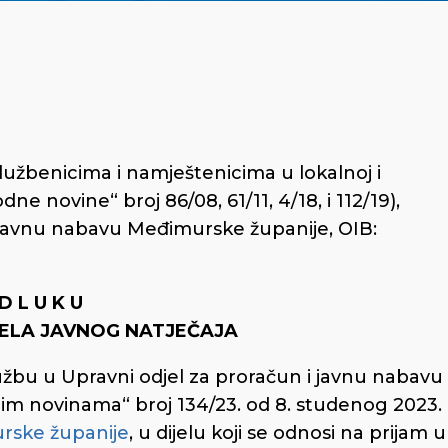
lužbenicima i namještenicima u lokalnoj i
e novine“ broj 86/08, 61/11, 4/18, i 112/19),
 javnu nabavu Međimurske županije, OIB:
D L U K U
JELA JAVNOG NATJEČAJA
službu u Upravni odjel za proračun i javnu nabavu
im novinama“ broj 134/23. od 8. studenog 2023.
rske županije
, u dijelu koji se odnosi na prijam u