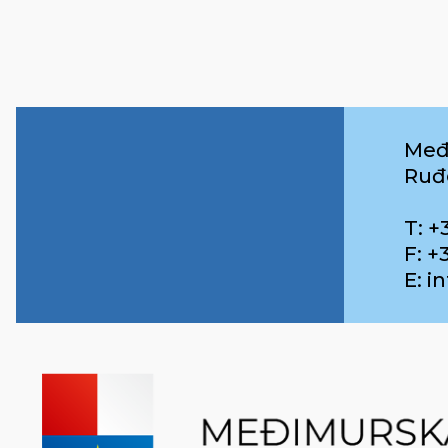
Međ
Ruđ
T: +
F: +
E: 