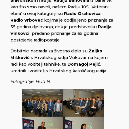
Slavonskom radiju
,
Radiju Banovina
iz Gline te,
kao što smo naveli, našem Radiju 105. ‘Veterani
etera’ u ovoj kategoriji su
Radio Orahovica
i
Radio Vrbovec
kojima je dodijeljeno priznanje za
55 godina djelovanja, dok je predstavniku
Radija
Vinkovci
predano priznanje za 65 godina
postojanja radiopostaje.
Dobitnici nagrada za životno djelo su
Željko
Mišković
s Hrvatskog radija Vukovar na kojem
radi kao voditelj tehnike, te
Domagoj Pejić,
urednik i voditelj s Hrvatskog katoličkog radija.
Fotografije: HURiN