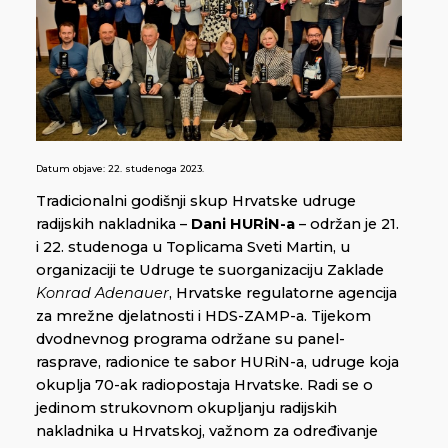
Datum objave:
22. studenoga 2023.
Tradicionalni godišnji skup Hrvatske udruge
radijskih nakladnika –
Dani HURiN-a
– održan je 21.
i 22. studenoga u Toplicama Sveti Martin, u
organizaciji te Udruge te suorganizaciju Zaklade
Konrad Adenauer
, Hrvatske regulatorne agencija
za mrežne djelatnosti i HDS-ZAMP-a. Tijekom
dvodnevnog programa održane su panel-
rasprave, radionice te sabor HURiN-a, udruge koja
okuplja 70-ak radiopostaja Hrvatske. Radi se o
jedinom strukovnom okupljanju radijskih
nakladnika u Hrvatskoj, važnom za određivanje