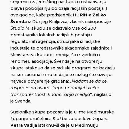
smjernica zajedničkog nastupa u ostvarivanju
prava i poboljšanju položaja radijskih postaja. I
ove godine, kaže predsjednik HURiN-a
Željko
Švenda
iz Donjeg Kraljevca, vlasnik radiopostaje
Studio M
, skupu se odazvalo više od 200
predstavnika lokalnih radijskih postaja i
regulatornih agencija, stručnjaka iz radijske
industrije te predstavnika akademske zajednice i
Ministarstva kulture i medija, što svjedoči o
renomeu asocijacije. Švenda je na otvorenju
skupa istaknuo da se radijski programi ne baziraju
na senzacionalizmu te da je to razlog što uživaju
najveće povjerenje građana: „
Nadam se da će
rasprave na ovom skupu pridonijeti većoj
transparentnosti financiranja medija
“, naglasio
je Švenda.
Sudionike skupa pozdravila je u ime Međimurske
županije pročelnica Službe za poslove župana
Petra Vadlja
istaknuvši da je u Međimurju