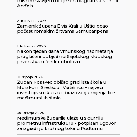
misnim slavljem obilježen blagdan Gospe od
Anđela
2. kolovoza 2026.
Zamjenik župana Elvis Kralj u Uštici odao
počast romskim žrtvama Samudaripena
1. kolovoza 2026.
Nakon tjedan dana vrhunskog nadmetanja
proglašeni pobjednici Svjetskog klupskog
prvenstva u feeder ribolovu
31. srpnja 2026.
Župan Posavec obišao gradilišta škola u
Murskom Središću i Vratišincu - najveći
investicijski ciklus u obrazovanju mijenja lice
međimurskih škola
30. srpnja 2026.
Međimurska županija ulaže u sigurniju
prometnu infrastrukturu - potpisan ugovor
za izgradnju kružnog toka u Podturnu