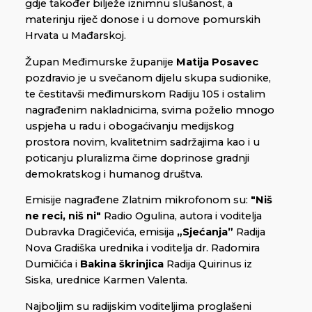
gdje također bilježe iznimnu slušanost, a
materinju riječ donose i u domove pomurskih
Hrvata u Mađarskoj.
Župan Međimurske županije
Matija Posavec
pozdravio je u svečanom dijelu skupa sudionike,
te čestitavši međimurskom Radiju 105 i ostalim
nagrađenim nakladnicima, svima poželio mnogo
uspjeha u radu i obogaćivanju medijskog
prostora novim, kvalitetnim sadržajima kao i u
poticanju pluralizma čime doprinose gradnji
demokratskog i humanog društva.
Emisije nagrađene Zlatnim mikrofonom su:
"Niš
ne reci, niš ni"
Radio Ogulina, autora i voditelja
Dubravka Dragičevića, emisija
„Sjećanja”
Radija
Nova Gradiška urednika i voditelja dr. Radomira
Dumičića i
Bakina škrinjica
Radija Quirinus iz
Siska, urednice Karmen Valenta.
Najboljim su radijskim voditeljima proglašeni