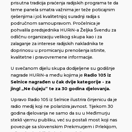
prisutna tradicija praćenja radijskih programa te da
teme panela smatra važnima jer teže poticajnim
rješenjima i još kvalitetnijoj suradnji radija s
područnom samoupravom. Pročelnica je
pohvalila predsjednika HURiN-a Željka Švendu za
odličnu organizaciju velikog skupa kao i za
zalaganje za interese radijskih nakladnika te
doprinosu u promicanju prenošenja istinite,
kvalitetne i pravovremene informacije.
U svečanom dijelu skupa dodijeljene su godišnje
nagrade HURiN-a među kojima je
Radio 105 iz
Selnice nagrađen u čak dvije kategorije - za
jingl „Ne čujeju” te za 30 godina djelovanja.
Upravo Radio 105 iz Selnice ilustrira činjenicu da je
radio medij koji ne polarizira javnost. Tijekom 30
godina djelovanja ne samo da su u Međimurju
stekli vjernu publiku, već su postali most koji nas
povezuje sa slovenskim Prekmurjem i Prlekijom,