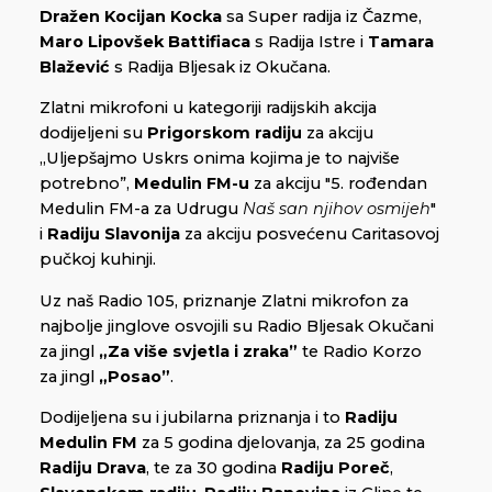
Dražen Kocijan Kocka
sa Super radija iz Čazme,
Maro Lipovšek Battifiaca
s Radija Istre i
Tamara
Blažević
s Radija Bljesak iz Okučana.
Zlatni mikrofoni u kategoriji radijskih akcija
dodijeljeni su
Prigorskom radiju
za akciju
„Uljepšajmo Uskrs onima kojima je to najviše
potrebno”,
Medulin FM-u
za akciju "5. rođendan
Medulin FM-a za Udrugu
Naš san njihov osmijeh
"
i
Radiju Slavonija
za akciju posvećenu Caritasovoj
pučkoj kuhinji.
Uz naš Radio 105, priznanje Zlatni mikrofon za
najbolje jinglove osvojili su Radio Bljesak Okučani
za jingl
„Za više svjetla i zraka”
te Radio Korzo
za jingl
„Posao”
.
Dodijeljena su i jubilarna priznanja i to
Radiju
Medulin FM
za 5 godina djelovanja, za 25 godina
Radiju Drava
, te za 30 godina
Radiju Poreč
,