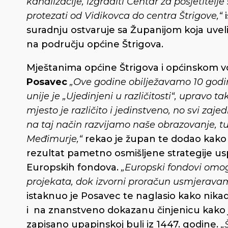
kanalizacije, izgraditi Centar za posjetitelje 
protezati od Vidikovca do centra Štrigove,“
suradnju ostvaruje sa Županijom koja uvelik
na području općine Štrigova.
Mještanima općine Štrigova i općinskom v
Posavec
„Ove godine obilježavamo 10 godin
unije je „Ujedinjeni u različitosti“, upravo
mjesto je različito i jedinstveno, no svi zaje
na taj način razvijamo naše obrazovanje, tur
Međimurje,“
rekao je župan te dodao kako 
rezultat pametno osmišljene strategije us
Europskih fondova.
„Europski fondovi omog
projekata, dok izvorni proračun usmjerav
istaknuo je Posavec te naglasio kako nikad
i na znanstveno dokazanu činjenicu kako je
zapisano upapinskoj buli iz 1447. godine.
„