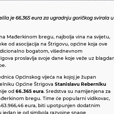
ila je 66.365 eura za ugradnju goričkog svirala u
a Mađerkinom bregu, najbolja vina na svijetu,
ke od asocijacija na Štrigovu, općine koja ove
Tradicionalno bogatom, višednevnom
rigova proslavlja svoje dane koje veže uz blagda
pe.
jednica Općinskog vijeća na kojoj je župan
čelniku Općine Štrigova
Stanislavu Reberniku
nije od
66.365 eura
. Sredstva su namijenjena za
Mađerkinom bregu. Time će popularni vidikovac,
463.966,46 eura, biti upotpunjen dodatnim
 jedan je od simbola razvojne snage