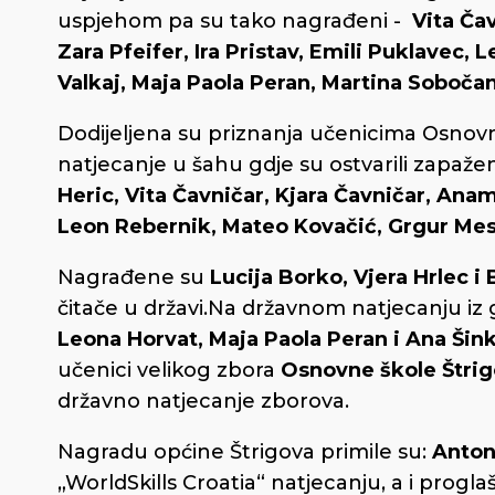
uspjehom pa su tako nagrađeni -
Vita Ča
Zara Pfeifer, Ira Pristav, Emili Puklavec,
Valkaj, Maja Paola Peran, Martina Soboča
Dodijeljena su priznanja učenicima Osnovne
natjecanje u šahu gdje su ostvarili zapažen
Heric, Vita Čavničar, Kjara Čavničar, Ana
Leon Rebernik, Mateo Kovačić, Grgur Mesi
Nagrađene su
Lucija Borko, Vjera Hrlec 
čitače u državi.Na državnom natjecanju iz 
Leona Horvat, Maja Paola Peran i Ana Šin
učenici velikog zbora
Osnovne škole Štri
državno natjecanje zborova.
Nagradu općine Štrigova primile su:
Anton
„WorldSkills Croatia“ natjecanju, a i pro