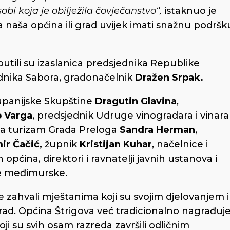
sobi koja je obilježila čovječanstvo“,
istaknuo je
a naša općina ili grad uvijek imati snažnu podršk
utili su izaslanica predsjednika Republike
jednika Sabora, gradonačelnik
Dražen Srpak.
županijske Skupštine
Dragutin Glavina
,
p Varga
, predsjednik Udruge vinogradara i vinara
 za turizam Grada Preloga
Sandra Herman
,
ir Čačić,
župnik
Kristijan Kuhar
, načelnice i
pćina, direktori i ravnatelji javnih ustanova i
ve međimurske.
se zahvali mještanima koji su svojim djelovanjem i
 rad. Općina Štrigova već tradicionalno nagrađuj
ji su svih osam razreda završili odličnim