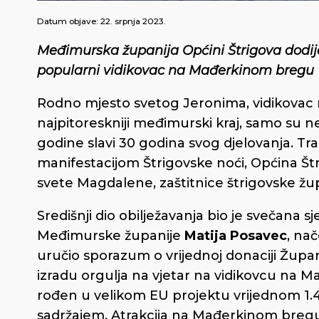
Datum objave:
22. srpnja 2023.
Međimurska županija Općini Štrigova dodijel
popularni vidikovac na Mađerkinom bregu
Rodno mjesto svetog Jeronima, vidikovac n
najpitoreskniji međimurski kraj, samo su ne
godine slavi 30 godina svog djelovanja. 
manifestacijom Štrigovske noći, Općina Št
svete Magdalene, zaštitnice štrigovske žu
Središnji dio obilježavanja bio je svečana s
Međimurske županije
Matija Posavec
, na
uručio sporazum o vrijednoj donaciji Župa
izradu orgulja na vjetar na vidikovcu na 
rođen u velikom EU projektu vrijednom 1.
sadržajem. Atrakcija na Mađerkinom bregu