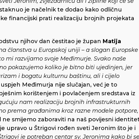
sveti Jeronim, zvjezdarnicu ali i zipline koji će se
istaknuo je načelnik te dodao kako odličnu
e financijski prati realizaciju brojnih projekata
odstvu njihov dan čestitao je župan
Matija
a članstva u Europskoj uniji – a slogan Europske
 tako mi razvijamo svoje Međimurje. Svako naše
dno pokazujemo koliko je bitno biti ujedinjen, jer
izam i bogatu kulturnu baštinu, ali i cijelo
uspjeh Međimurja nije slučajan, već je to
pješnim korištenjem i povlačenjem sredstava iz
ućuju nam realizaciju brojnih infrastrukturnih
amo prema građanima kroz razne modele potpore,
 ne smijemo zaboraviti na naš povijesni identite
 upravo u Štrigovi rođen sveti Jeronim što je i
Štrigovi je potreban centar sv. Jeronima kako bi s