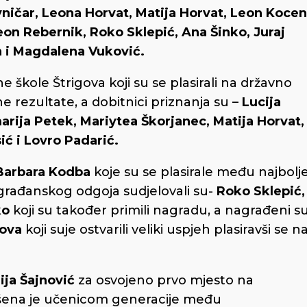
vničar, Leona Horvat, Matija Horvat, Leon Kocen
 Leon Rebernik, Roko Sklepić, Ana Šinko, Juraj
n i Magdalena Vuković.
 škole Štrigova koji su se plasirali na državno
e rezultate, a dobitnici priznanja su –
Lucija
marija Petek, Mariytea Škorjanec, Matija Horvat,
ć i Lovro Padarić.
i Barbara Kodba
koje su se plasirale među najbolj
građanskog odgoja sudjelovali su-
Roko Sklepić,
ko
koji su također primili nagradu, a nagrađeni s
gova
koji suje ostvarili veliki uspjeh plasiravši se n
ija Šajnović
za osvojeno prvo mjesto na
glašena je učenicom generacije među