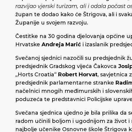
razvijao vjerski turizam, ali i odala počast o
župan te dodao kako će Štrigova, ali i svak
Županije u svojem razvoju.
Čestitke na 30 godina djelovanja općine up
Hrvatske
Andreja Marić
i izaslanik preds
Svečanoj sjednici nazočili su predsjednik 
predsjednik Gradskog vijeća Čakovca
Josi
„Horts Croatia“
Robert Horvat
, savjetnica
predsjednik parlamentarne stranke
Radim
načelnici mnogih međimurskih i slovenskih o
poduzeća te predstavnici Policijske upra
Svečana sjednica ujedno je bila prilika da 
radom učinili boljom i ugodnijom za život i
najbolje učenike Osnovne škole Štrigova ko