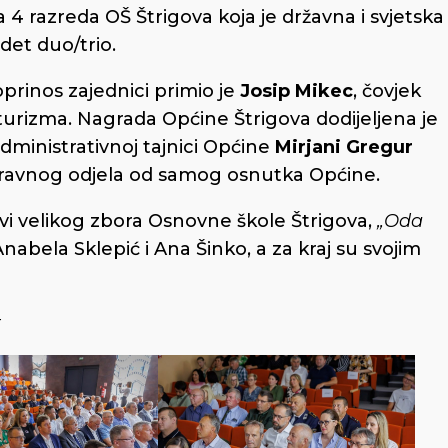
a 4 razreda OŠ Štrigova koja je državna i svjetska
det duo/trio.
rinos zajednici primio je
Josip Mikec
, čovjek
j turizma. Nagrada Općine Štrigova dodijeljena je
dministrativnoj tajnici Općine
Mirjani Gregur
pravnog odjela od samog osnutka Općine.
i velikog zbora Osnovne škole Štrigova,
„Oda
Anabela Sklepić i Ana Šinko, a za kraj su svojim
t