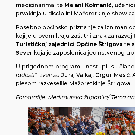
medicinarima, te
Melani Kolmanić
, učenic
prvakinja u disciplini Mažoretkinje show ca
Posebno općinsko priznanje za izniman dop
koji je u ovom kraju zaštitni znak za razvo
Turističkoj zajednici Općine Štrigova
te a
Sever
koja je zaposlenica jedinstvenog u
U prigodnom programu nastupili su članov
radosti“ izveli su
Juraj Valkaj, Grgur Mesić, 
plesom razveselile Mažoretkinje Štrigova.
Fotografije: Međimurska županija/ Terca ar