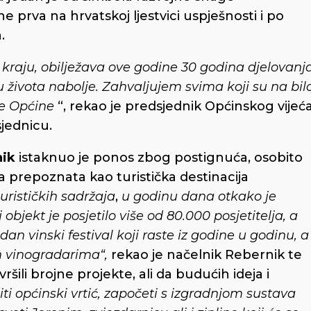
 prva na hrvatskoj ljestvici uspješnosti i po
.
raju, obilježava ove godine 30 godina djelovanj
tu života nabolje. Zahvaljujem svima koji su na bil
aše Općine
“, rekao je predsjednik Općinskog vijeć
sjednicu.
nik
istaknuo je ponos zbog postignuća, osobito
 prepoznata kao turistička destinacija
urističkih sadržaja
,
u godinu dana otkako je
jekt je posjetilo više od 80.000 posjetitelja, a
n vinski festival koji raste iz godine u godinu, a
im vinogradarima“,
rekao je načelnik Rebernik te
ili brojne projekte, ali da budućih ideja i
ti općinski vrtić, započeti s izgradnjom sustava