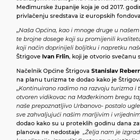
Međimurske županije koja je od 2017. godine
privlačenju sredstava iz europskih fondova
„
Naša Općina, kao i mnoge druge u našem k
te brojne dosege koji su promijenili kvalite
koji način doprinijeli boljitku i napretku n
Štrigove
Ivan Frlin
, koji je otvorio svečanu 
Načelnik Općine Štrigova
Stanislav Reber
na planu turizma te dodao kako je Štrigova
„
K
ontinuirano radimo na razvoju turizma i t
otvoren vidikovac na Mađerkinom bregu taj ob
naše prepoznatljivo Urbanovo- postalo ugleda
sve zahvaljujući našim marljivim i vrijedn
dodao kako su u proteklih godinu dana završ
planova ne nedostaje
„Želja nam je izgradi