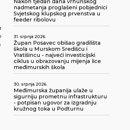
Nakon tjedan dana vrhunskog
nadmetanja proglašeni pobjednici
Svjetskog klupskog prvenstva u
feeder ribolovu
a
o
31. srpnja 2026.
Župan Posavec obišao gradilišta
a
škola u Murskom Središću i
Vratišincu - najveći investicijski
ciklus u obrazovanju mijenja lice
međimurskih škola
30. srpnja 2026.
Međimurska županija ulaže u
sigurniju prometnu infrastrukturu
- potpisan ugovor za izgradnju
kružnog toka u Podturnu