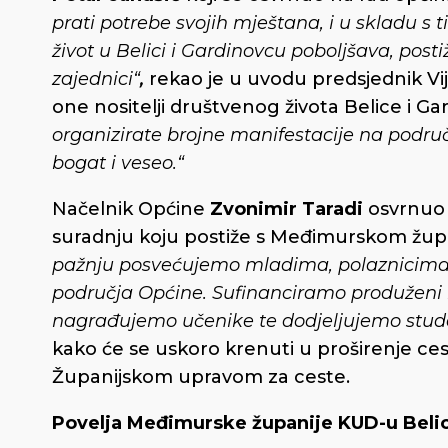
prati potrebe svojih mještana, i u skladu s 
život u Belici i Gardinovcu poboljšava, posti
zajednici“
,
rekao je u uvodu predsjednik Vij
one nositelji društvenog života Belice i Ga
organizirate brojne manifestacije na područ
bogat i veseo.“
Načelnik Općine
Zvonimir Taradi
osvrnuo 
suradnju koju postiže s Međimurskom župa
pažnju posvećujemo mladima, polaznicima d
područja Općine. Sufinanciramo produženi b
nagrađujemo učenike te dodjeljujemo stude
kako će se uskoro krenuti u proširenje ces
Županijskom upravom za ceste.
Povelja Međimurske županije KUD-u Beli