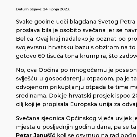
Datum objave:
24. lipnja 2023.
Svake godine uoči blagdana Svetog Petra i 
proslava bila je osobito svečana jer se nav
Belica. Ovaj kraj nadaleko je poznat po pr
svojevrsnu hrvatsku bazu s obzirom na to 
gotovo 60 tisuća tona krumpira, što zadov
No, ova Općina po mnogočemu je posebna 
sviješću u gospodarenju otpadom, pa je ta
odvojenom prikupljanju otpada te time mo
sredinama. Dok je hrvatski prosjek ispod 2
cilj koji je propisala Europska unija za odv
Svečana sjednica Općinskog vijeća uvijek j
mjesta u posljednjih godinu dana, pa se t
Petar Janušić
koji se osvrnuo na rad općin