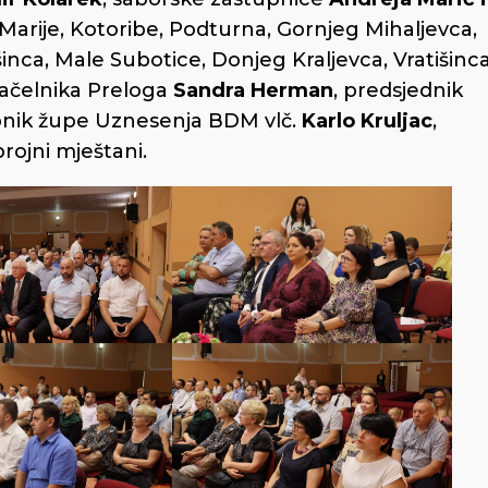
 Marije, Kotoribe, Podturna, Gornjeg Mihaljevca,
nca, Male Subotice, Donjeg Kraljevca, Vratišinc
načelnika Preloga
Sandra Herman
, predsjednik
pnik župe Uznesenja BDM vlč.
Karlo Kruljac
,
brojni mještani.