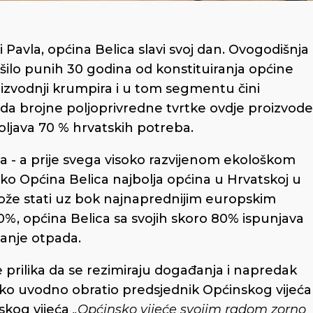
Pavla, općina Belica slavi svoj dan. Ovogodišnja
ršilo punih 30 godina od konstituiranja općine
oizvodnji krumpira i u tom segmentu čini
da brojne poljoprivredne tvrtke ovdje proizvode
oljava 70 % hrvatskih potreba.
- a prije svega visoko razvijenom ekološkom
ko Općina Belica najbolja općina u Hrvatskoj u
že stati uz bok najnaprednijim europskim
0%, općina Belica sa svojih
skoro 80% ispunjava
ajanje otpada.
e prilika da se rezimiraju događanja i napredak
ako uvodno obratio predsjednik Općinskog vijeća
skog vijeća
„Općinsko vijeće svojim radom zorno