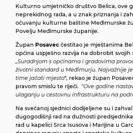
Kulturno umjetničko društvo Belica, ove go
neprekidnog rada, a u znak priznanja i za
očuvanju kulturne baštine Međimurske ž
Povelju Međimurske županije.
Župan
Posavec
čestitao je mještanima Bel
općina uspješno razvija na dobrobit svojih
„Suradnjom s općinama i gradovima provod
životni standard u Međimurju. Najvažnije je 
time jačati mjesto
",
rekao je župan Posavec
pravom smislu te riječi.
"Ove godine nastav
ulaganju u cestovnu infrastrukturu na podr
Na svečanoj sjednici dodijeljene su i zahva
dugogodišnji rad na dužnosti predsjednik
rad u kapelici Srca Isusova i Marijina u Gar