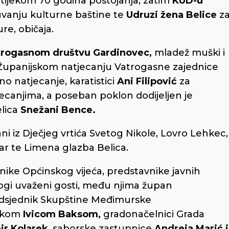
 tijekom 70 godina postojanja, zatim
KUD-u
vanju kulturne baštine te
Udruzi žena Belice
z
re, običaja.
trogasnom društvu Gardinovec,
mladež muški i
 Županijskom natjecanju Vatrogasne zajednice
 natjecanje, karatistici
Ani Filipović
za
ecanjima, a poseban poklon dodijeljen je
elica
Snežani Bence.
i iz Dječjeg vrtića Svetog Nikole, Lovro Lehkec,
ar te Limena glazba Belica.
ćnike Općinskog vijeća, predstavnike javnih
ogi uvaženi gosti, među njima župan
edsjednik Skupštine Međimurske
nikom
Ivicom Baksom,
gradonačelnici Grada
mir Kolarek
, saborske zastupnice
Andreja Marić i