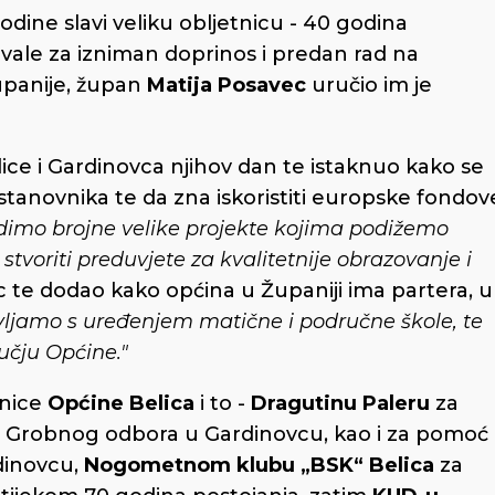
dine slavi veliku obljetnicu - 40 godina
hvale za izniman doprinos i predan rad na
upanije, župan
Matija Posavec
uručio im je
ice i Gardinovca njihov dan te istaknuo kako se
 stanovnika te da zna iskoristiti europske fondov
imo brojne velike projekte kojima podižemo
stvoriti preduvjete za kvalitetnije obrazovanje i
 te dodao kako općina u Županiji ima partera, u
ljamo s uređenjem matične i područne škole, te
učju Općine."
lnice
Općine Belica
i to -
Dragutinu Paleru
za
a Grobnog odbora u Gardinovcu, kao i za pomoć 
dinovcu,
Nogometnom klubu „BSK“ Belica
za