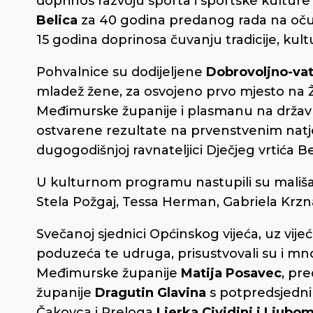
doprinos razvoju sporta i sportske kulture
Belica
za 40 godina predanog rada na oču
15 godina doprinosa čuvanju tradicije, kultu
Pohvalnice su dodijeljene
Dobrovoljno-va
mladež žene, za osvojeno prvo mjesto na
Međimurske županije i plasmanu na državno
ostvarene rezultate na prvenstvenim natj
dugogodišnjoj ravnateljici Dječjeg vrtića B
U kulturnom programu nastupili su mališan
Stela Požgaj, Tessa Herman, Gabriela Krzn
Svečanoj sjednici Općinskog vijeća, uz vije
poduzeća te udruga, prisustvovali su i mn
Međimurske županije
Matija Posavec
, pr
županije
Dragutin Glavina
s potpredsjed
Čakovca i Preloga
Ljerka Cividini i Ljubo