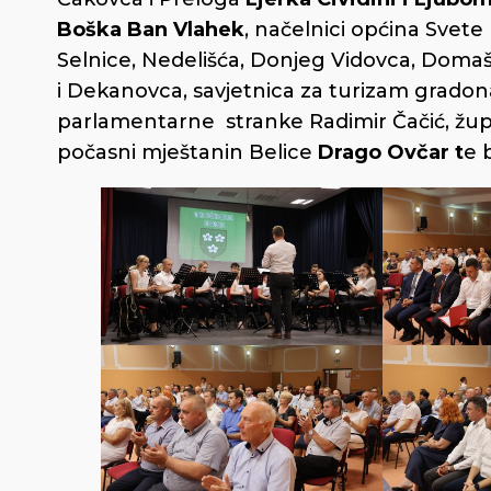
Boška Ban Vlahek
, načelnici općina Svete
Selnice, Nedelišća, Donjeg Vidovca, Domaši
i Dekanovca, savjetnica za turizam grado
parlamentarne stranke Radimir Čačić, žu
počasni mještanin Belice
Drago Ovčar t
e 