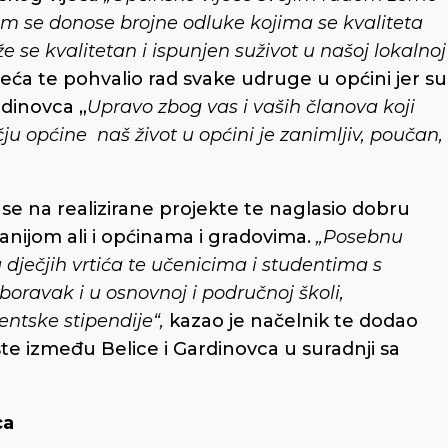
tim se donose brojne odluke kojima se kvaliteta
že se kvalitetan i ispunjen suživot u našoj lokalnoj
eća te pohvalio rad svake udruge u općini jer su
rdinovca „
Upravo zbog vas i vaših članova koji
ju općine naš život u općini je zanimljiv, poučan,
se na realizirane projekte te naglasio dobru
nijom ali i općinama i gradovima.
„Posebnu
ječjih vrtića te učenicima i studentima s
oravak i u osnovnoj i područnoj školi,
ntske stipendije“,
kazao je načelnik te dodao
te između Belice i Gardinovca u suradnji sa
ca