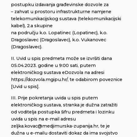
postupku izdavanja građevinske dozvole za
– zahvat u prostoru infrastrukturne namjene
telekomunikacijskog sustava (telekomunikacijski
kabel), 2.a skupine
na području k.o. Lopatinec (Lopatinec), k.o.
Dragoslavec (Dragoslavec), k.o. Vukanovec
(Dragoslavec).
II. Uvid u spis predmeta može se izvršiti dana
05.04.2023. godine u 9:00 sati, putem
elektroničkog sustava eDozvola na adresi
https://dozvola.mgipu.hr/, te odabirom poveznice
[Uvid u spis].
III. Prije pokretanja uvida u spis putem
elektroničkog sustava, stranka je dužna zatražiti
od voditelja postupka šifru predmeta i lozinku
uvida u spis na e-mail adresu
zeljka.kovac@medjimurska-zupanija.hr, te je
dužna u e-mailu dostaviti dokaz da ima svojstvo