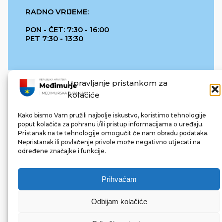
RADNO VRIJEME:
PON - ČET: 7:30 - 16:00
PET 7:30 - 13:30
Upravljanje pristankom za
kolačiće
Kako bismo Vam pružili najbolje iskustvo, koristimo tehnologije
poput kolačića za pohranu i/ili pristup informacijama o uređaju.
Pristanak na te tehnologije omogućit će nam obradu podataka.
REPUBLIKA HRVATSKA
Nepristanak ili povlačenje privole može negativno utjecati na
određene značajke i funkcije.
Prihvaćam
Odbijam kolačiće
© 2022 Međimurska županija. Sva prava pridržana.
Made with ❤ by bg & 3na3.