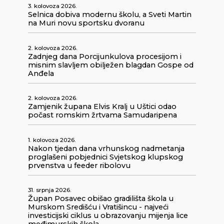
3. kolovoza 2026.
Selnica dobiva modernu školu, a Sveti Martin
na Muri novu sportsku dvoranu
2. kolovoza 2026.
Zadnjeg dana Porcijunkulova procesijom i
misnim slavljem obilježen blagdan Gospe od
Anđela
2. kolovoza 2026.
Zamjenik župana Elvis Kralj u Uštici odao
počast romskim žrtvama Samudaripena
1. kolovoza 2026.
Nakon tjedan dana vrhunskog nadmetanja
proglašeni pobjednici Svjetskog klupskog
prvenstva u feeder ribolovu
31. srpnja 2026.
Župan Posavec obišao gradilišta škola u
Murskom Središću i Vratišincu - najveći
investicijski ciklus u obrazovanju mijenja lice
međimurskih škola