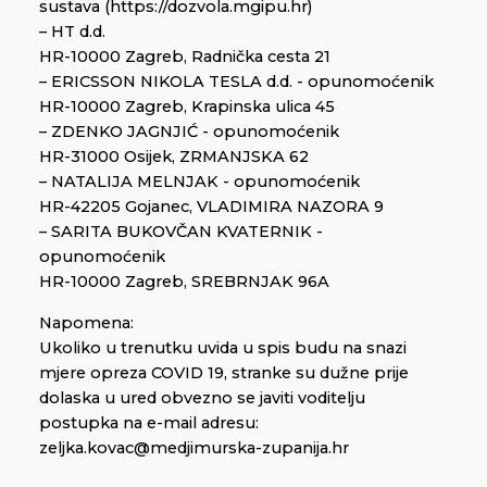
sustava (https://dozvola.mgipu.hr)
– HT d.d.
HR-10000 Zagreb, Radnička cesta 21
– ERICSSON NIKOLA TESLA d.d. - opunomoćenik
HR-10000 Zagreb, Krapinska ulica 45
– ZDENKO JAGNJIĆ - opunomoćenik
HR-31000 Osijek, ZRMANJSKA 62
– NATALIJA MELNJAK - opunomoćenik
HR-42205 Gojanec, VLADIMIRA NAZORA 9
– SARITA BUKOVČAN KVATERNIK -
opunomoćenik
HR-10000 Zagreb, SREBRNJAK 96A
Napomena:
Ukoliko u trenutku uvida u spis budu na snazi
mjere opreza COVID 19, stranke su dužne prije
dolaska u ured obvezno se javiti voditelju
postupka na e-mail adresu:
zeljka.kovac@medjimurska-zupanija.hr