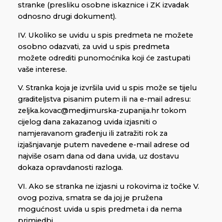
stranke (presliku osobne iskaznice i ZK izvadak
odnosno drugi dokument).
IV. Ukoliko se uvidu u spis predmeta ne možete
osobno odazvati, za uvid u spis predmeta
možete odrediti punomoćnika koji će zastupati
vaše interese.
V. Stranka koja je izvršila uvid u spis može se tijelu
graditeljstva pisanim putem ili na e-mail adresu:
zeljka.kovac@medjimurska-zupanija.hr tokom
cijelog dana zakazanog uvida izjasniti o
namjeravanom građenju ili zatražiti rok za
izjašnjavanje putem navedene e-mail adrese od
najviše osam dana od dana uvida, uz dostavu
dokaza opravdanosti razloga.
VI. Ako se stranka ne izjasni u rokovima iz točke V.
ovog poziva, smatra se da joj je pružena
mogućnost uvida u spis predmeta i da nema
primjedbi.