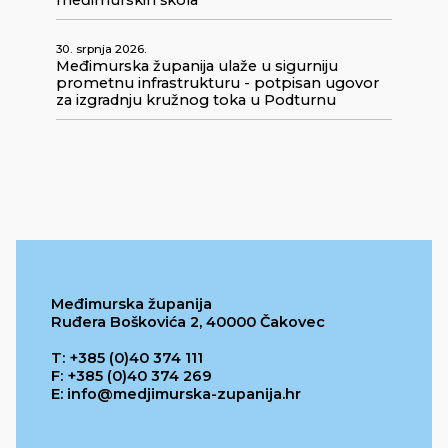
30. srpnja 2026.
Međimurska županija ulaže u sigurniju
prometnu infrastrukturu - potpisan ugovor
za izgradnju kružnog toka u Podturnu
Međimurska županija
Ruđera Boškovića 2, 40000 Čakovec
T: +385 (0)40 374 111
F: +385 (0)40 374 269
E: info@medjimurska-zupanija.hr