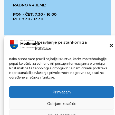
RADNO VRIJEME:
PON - ČET: 7:30 - 16:00
PET 7:30 - 13:30
Upravljanje pristankom za
kolačiće
Kako bismo Vam pružili najbolje iskustvo, koristimo tehnologije
poput kolačića za pohranu i/ili pristup informacijama o uređaju.
Pristanak na te tehnologije omogućit će nam obradu podataka.
REPUBLIKA HRVATSKA
Nepristanak ili povlačenje privole može negativno utjecati na
određene značajke i funkcije.
Prihvaćam
Odbijam kolačiće
© 2022 Međimurska županija. Sva prava pridržana.
Made with ❤ by bg & 3na3.