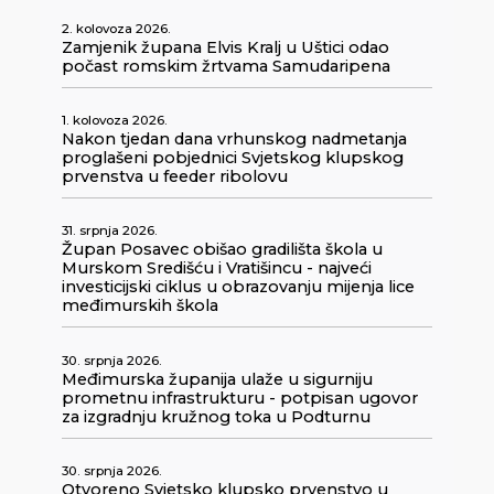
2. kolovoza 2026.
Zamjenik župana Elvis Kralj u Uštici odao
počast romskim žrtvama Samudaripena
1. kolovoza 2026.
Nakon tjedan dana vrhunskog nadmetanja
proglašeni pobjednici Svjetskog klupskog
prvenstva u feeder ribolovu
31. srpnja 2026.
Župan Posavec obišao gradilišta škola u
Murskom Središću i Vratišincu - najveći
investicijski ciklus u obrazovanju mijenja lice
međimurskih škola
30. srpnja 2026.
Međimurska županija ulaže u sigurniju
prometnu infrastrukturu - potpisan ugovor
za izgradnju kružnog toka u Podturnu
30. srpnja 2026.
Otvoreno Svjetsko klupsko prvenstvo u