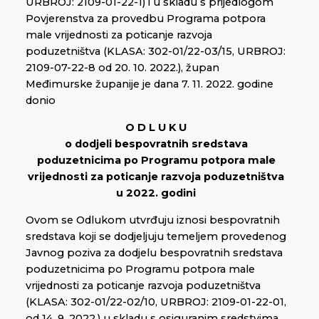
URBROJ: 2109-01-22-1) i u skladu s prijedlogom
Povjerenstva za provedbu Programa potpora
male vrijednosti za poticanje razvoja
poduzetništva (KLASA: 302-01/22-03/15, URBROJ:
2109-07-22-8 od 20. 10. 2022.), župan
Međimurske županije je dana 7. 11. 2022. godine
donio
O D L U K U
o dodjeli bespovratnih sredstava
poduzetnicima po Programu potpora male
vrijednosti za poticanje razvoja poduzetništva
u 2022. godini
Ovom se Odlukom utvrđuju iznosi bespovratnih
sredstava koji se dodjeljuju temeljem provedenog
Javnog poziva za dodjelu bespovratnih sredstava
poduzetnicima po Programu potpora male
vrijednosti za poticanje razvoja poduzetništva
(KLASA: 302-01/22-02/10, URBROJ: 2109-01-22-01,
od 14. 9. 2022.) u skladu s osiguranim sredstvima