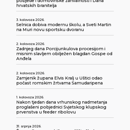
pobjede i domovinske zahvalnosti i Dana
hrvatskih branitelja
3. kolovoza 2026.
Selnica dobiva modernu školu, a Sveti Martin
na Muri novu sportsku dvoranu
2. kolovoza 2026.
Zadnjeg dana Porcijunkulova procesijom i
misnim slavljem obilježen blagdan Gospe od
Anđela
2. kolovoza 2026.
Zamjenik župana Elvis Kralj u Uštici odao
počast romskim žrtvama Samudaripena
1. kolovoza 2026.
Nakon tjedan dana vrhunskog nadmetanja
proglašeni pobjednici Svjetskog klupskog
prvenstva u feeder ribolovu
31. srpnja 2026.