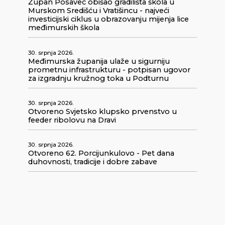
Župan Posavec obišao gradilišta škola u
Murskom Središću i Vratišincu - najveći
investicijski ciklus u obrazovanju mijenja lice
međimurskih škola
30. srpnja 2026.
Međimurska županija ulaže u sigurniju
prometnu infrastrukturu - potpisan ugovor
za izgradnju kružnog toka u Podturnu
30. srpnja 2026.
Otvoreno Svjetsko klupsko prvenstvo u
feeder ribolovu na Dravi
30. srpnja 2026.
Otvoreno 62. Porcijunkulovo - Pet dana
duhovnosti, tradicije i dobre zabave