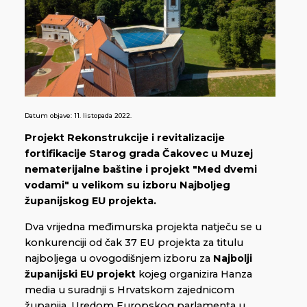
Datum objave:
11. listopada 2022.
Projekt Rekonstrukcije i revitalizacije
fortifikacije Starog grada Čakovec u Muzej
nematerijalne baštine i projekt "Med dvemi
vodami" u velikom su izboru Najboljeg
županijskog EU projekta.
Dva vrijedna međimurska projekta natječu se u
konkurenciji od čak 37 EU projekta za titulu
najboljega u ovogodišnjem izboru za
Najbolji
županijski EU projekt
kojeg organizira Hanza
media u suradnji s Hrvatskom zajednicom
županija, Uredom Europskog parlamenta u