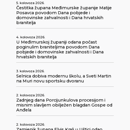
5. kolovoza 2026.
Čestitka župana Međimurske županije Matije
Posavca povodom Dana pobjede i
domovinske zahvalnosti i Dana hrvatskih
branitelja
4. kolovoza 2026.
U Međimurskoj županiji odana počast
poginulim braniteljima povodom Dana
pobjede i domovinske zahvalnosti i Dana
hrvatskih branitelja
3. kolovoza 2026.
Selnica dobiva modernu školu, a Sveti Martin
na Muri novu sportsku dvoranu
2. kolovoza 2026.
Zadnjeg dana Porcijunkulova procesijom i
misnim slavljem obilježen blagdan Gospe od
Anđela
2. kolovoza 2026.
Zamjenik župana Elvis Kralj u Uštici odao