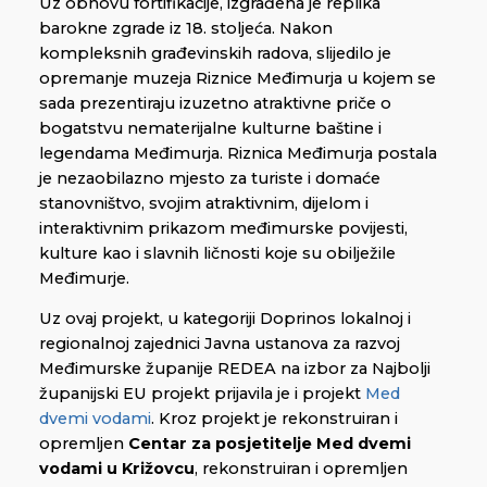
Uz obnovu fortifikacije, izgrađena je replika
barokne zgrade iz 18. stoljeća. Nakon
kompleksnih građevinskih radova, slijedilo je
opremanje muzeja Riznice Međimurja u kojem se
sada prezentiraju izuzetno atraktivne priče o
bogatstvu nematerijalne kulturne baštine i
legendama Međimurja. Riznica Međimurja postala
je nezaobilazno mjesto za turiste i domaće
stanovništvo, svojim atraktivnim, dijelom i
interaktivnim prikazom međimurske povijesti,
kulture kao i slavnih ličnosti koje su obilježile
Međimurje.
Uz ovaj projekt, u kategoriji Doprinos lokalnoj i
regionalnoj zajednici Javna ustanova za razvoj
Međimurske županije REDEA na izbor za Najbolji
županijski EU projekt prijavila je i projekt
Med
dvemi vodami
. Kroz projekt je rekonstruiran i
opremljen
Centar za posjetitelje Med dvemi
vodami u Križovcu
, rekonstruiran i opremljen