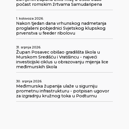
počast romskim žrtvama Samudaripena
1. kolovoza 2026.
Nakon tjedan dana vrhunskog nadmetanja
proglašeni pobjednici Svjetskog klupskog
prvenstva u feeder ribolovu
31. srpnja 2026.
Župan Posavec obišao gradilišta škola u
Murskom Središću i Vratišincu - najveći
investicijski ciklus u obrazovanju mijenja lice
međimurskih škola
30. srpnja 2026.
Međimurska županija ulaže u sigurniju
prometnu infrastrukturu - potpisan ugovor
za izgradnju kružnog toka u Podturnu