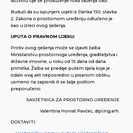
dozvolu čije se produženje roka važenja traži.
Budući da su ispunjeni uvjeti iz članka 150. stavka
2. Zakona o prostornom uređenju odlučeno je
kao u izreci ovog rješenja.
UPUTA O PRAVNOM LIJEKU:
Protiv ovog rješenja može se izjaviti žalba
Ministarstvu prostornoga uređenja, graditeljstva i
državne imovine, u roku od 15 dana od dana
primitka. Žalba se predaje putem tijela koje je
izdalo ovaj akt neposredno u pisanom obliku,
usmeno na zapisnik ili se šalje poštom
preporučeno.
SAVJETNICA ZA PROSTORNO UREĐENJE
Valentina Horvat Pavčec, dipl.ing.arh.
DOSTAVITI: