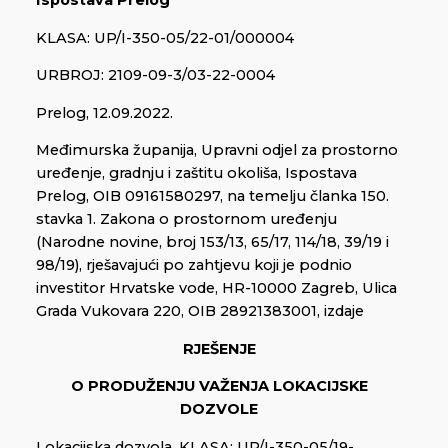
Ispostava Prelog
KLASA: UP/I-350-05/22-01/000004
URBROJ: 2109-09-3/03-22-0004
Prelog, 12.09.2022.
Međimurska županija, Upravni odjel za prostorno
uređenje, gradnju i zaštitu okoliša, Ispostava
Prelog, OIB 09161580297, na temelju članka 150.
stavka 1. Zakona o prostornom uređenju
(Narodne novine, broj 153/13, 65/17, 114/18, 39/19 i
98/19), rješavajući po zahtjevu koji je podnio
investitor Hrvatske vode, HR-10000 Zagreb, Ulica
Grada Vukovara 220, OIB 28921383001, izdaje
RJEŠENJE
O PRODUŽENJU VAŽENJA LOKACIJSKE
DOZVOLE
Lokacijska dozvola, KLASA: UP/I-350-05/19-