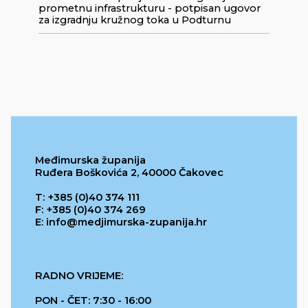
prometnu infrastrukturu - potpisan ugovor
za izgradnju kružnog toka u Podturnu
Međimurska županija
Ruđera Boškovića 2, 40000 Čakovec
T: +385 (0)40 374 111
F: +385 (0)40 374 269
E: info@medjimurska-zupanija.hr
RADNO VRIJEME:
PON - ČET: 7:30 - 16:00