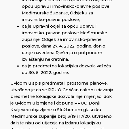
opću upravu i imovinsko-pravne poslove
Međimurske županije, Odsjeku za
imovinsko-pravne poslove,
da je Upravni odjel za opću upravu i
imovinsko-pravne poslove Međimurske
županije, Odsjek za imovinsko-pravne
poslove, dana 27. 4. 2022. godine, donio
ranije navedena Rješenja o potpunom
izvlaštenju nekretnina,
da je predmetna lokacijska dozvola važeća
do 30. 5. 2022. godine.
Uvidom u spis predmeta i prostorne planove,
utvrđeno je da se PPUO Goričan nakon izdavanja
predmetne lokacijske dozvole nije mijenjao, dok
je uvidom u izmjene i dopune PPUO Donji
Kraljevec objavljene u Službenom glasniku
Međimurske županije broj 3/19 i 17/20, utvrđeno
da iste nisu od utjecaja na izdanu lokacijsku