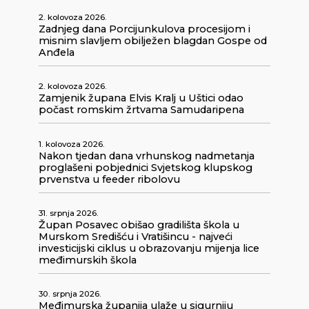
2. kolovoza 2026.
Zadnjeg dana Porcijunkulova procesijom i
misnim slavljem obilježen blagdan Gospe od
Anđela
2. kolovoza 2026.
Zamjenik župana Elvis Kralj u Uštici odao
počast romskim žrtvama Samudaripena
1. kolovoza 2026.
Nakon tjedan dana vrhunskog nadmetanja
proglašeni pobjednici Svjetskog klupskog
prvenstva u feeder ribolovu
31. srpnja 2026.
Župan Posavec obišao gradilišta škola u
Murskom Središću i Vratišincu - najveći
investicijski ciklus u obrazovanju mijenja lice
međimurskih škola
30. srpnja 2026.
Međimurska županija ulaže u sigurniju