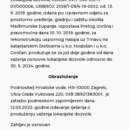
01/000006, URBROJ: 2109/1-09/4-19-0012, od 13.
9. 2019. godine, izdana po Upravnom odjelu za
prostorno uređenje, gradnju i zaštitu okoliša
Međimurske županije, Ispostava Prelog, izvršna i
pravomoćna dana 10. 10. 2019. godine, za
rekonstrukciju uspornog nasipa uz Trnavu na
katastarskim česticama u k.o. Hodošan i u k.o.
Goričan, produžuje se za još dvije godine od dana
važenja osnovne lokacijske dozvole odnosno do
30. 5. 2024. godine.
Obrazloženje
Podnositelj Hrvatske vode, HR-10000 Zagreb,
Ulica Grada Vukovara 220, OIB 28921383001, je
zatražio podneskom zaprimljenim dana
12.05.2022. godine izdavanje rješenja o
produženju važenja lokacijske dozvole.
Zahtjev je osnovan