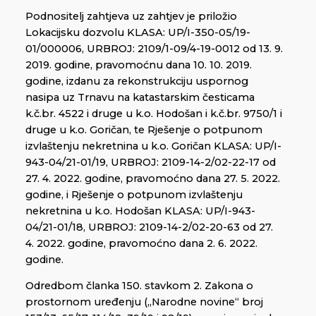
Podnositelj zahtjeva uz zahtjev je priložio
Lokacijsku dozvolu KLASA: UP/I-350-05/19-
01/000006, URBROJ: 2109/1-09/4-19-0012 od 13. 9.
2019. godine, pravomoćnu dana 10. 10. 2019.
godine, izdanu za rekonstrukciju uspornog
nasipa uz Trnavu na katastarskim česticama
k.č.br. 4522 i druge u k.o. Hodošan i k.č.br. 9750/1 i
druge u k.o. Goričan, te Rješenje o potpunom
izvlaštenju nekretnina u k.o. Goričan KLASA: UP/I-
943-04/21-01/19, URBROJ: 2109-14-2/02-22-17 od
27. 4. 2022. godine, pravomoćno dana 27. 5. 2022.
godine, i Rješenje o potpunom izvlaštenju
nekretnina u k.o. Hodošan KLASA: UP/I-943-
04/21-01/18, URBROJ: 2109-14-2/02-20-63 od 27.
4. 2022. godine, pravomoćno dana 2. 6. 2022.
godine.
Odredbom članka 150. stavkom 2. Zakona o
prostornom uređenju („Narodne novine“ broj