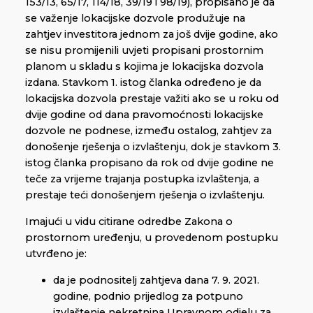
153/13, 65/17, 114/18, 39/19 i 98/19), propisano je da
se važenje lokacijske dozvole produžuje na
zahtjev investitora jednom za još dvije godine, ako
se nisu promijenili uvjeti propisani prostornim
planom u skladu s kojima je lokacijska dozvola
izdana. Stavkom 1. istog članka određeno je da
lokacijska dozvola prestaje važiti ako se u roku od
dvije godine od dana pravomoćnosti lokacijske
dozvole ne podnese, između ostalog, zahtjev za
donošenje rješenja o izvlaštenju, dok je stavkom 3.
istog članka propisano da rok od dvije godine ne
teče za vrijeme trajanja postupka izvlaštenja, a
prestaje teći donošenjem rješenja o izvlaštenju.
Imajući u vidu citirane odredbe Zakona o
prostornom uređenju, u provedenom postupku
utvrđeno je:
da je podnositelj zahtjeva dana 7. 9. 2021.
godine, podnio prijedlog za potpuno
izvlaštenje nekretnina Upravnom odjelu za