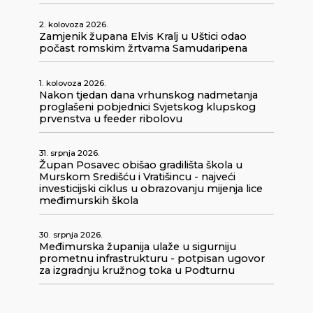
2. kolovoza 2026.
Zamjenik župana Elvis Kralj u Uštici odao
počast romskim žrtvama Samudaripena
1. kolovoza 2026.
Nakon tjedan dana vrhunskog nadmetanja
proglašeni pobjednici Svjetskog klupskog
prvenstva u feeder ribolovu
31. srpnja 2026.
Župan Posavec obišao gradilišta škola u
Murskom Središću i Vratišincu - najveći
investicijski ciklus u obrazovanju mijenja lice
međimurskih škola
30. srpnja 2026.
Međimurska županija ulaže u sigurniju
prometnu infrastrukturu - potpisan ugovor
za izgradnju kružnog toka u Podturnu