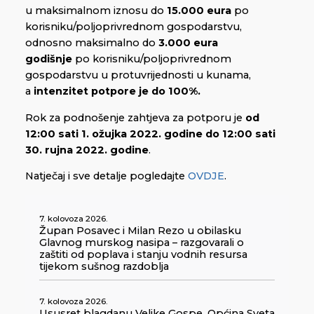
u maksimalnom iznosu do
15.000 eura
po
korisniku/poljoprivrednom gospodarstvu,
odnosno maksimalno do
3.000 eura
godišnje
po korisniku/poljoprivrednom
gospodarstvu u protuvrijednosti u kunama,
a
intenzitet potpore je do 100%.
Rok za podnošenje zahtjeva za potporu je
od
12:00 sati 1. ožujka 2022. godine do 12:00 sati
30. rujna 2022. godine
.
Natječaj i sve detalje pogledajte
OVDJE
.
7. kolovoza 2026.
Župan Posavec i Milan Rezo u obilasku
Glavnog murskog nasipa – razgovarali o
zaštiti od poplava i stanju vodnih resursa
tijekom sušnog razdoblja
7. kolovoza 2026.
Ususret blagdanu Velike Gospe, Općina Sveta