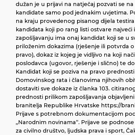
dužan je u prijavi na natječaj pozvati se n
kandidate samo pod jednakim uvjetima. P
na kraju provedenog pisanog dijela testira
kandidata koji po rang listi ostvare najveći
zapošljavanju ima onaj kandidat koji se u sv
priloženim dokazima (rješenje ili potvrda o
pravo), dokaz iz kojeg je vidljivo na koji n
poslodavca (ugovor, rješenje i slično) te d
Kandidat koji se poziva na pravo prednosti
Domovinskog rata i članovima njihovih obite
dostaviti sve dokaze iz članka 103. citiran
prednosti prilikom zapošljavanja objavljeni
branitelja Republike Hrvatske https://brani
Prijave s potrebnom dokumentacijom podn
„Narodnim novinama“. Prijave se podnose 
za civilno društvo, ljudska prava i sport, 