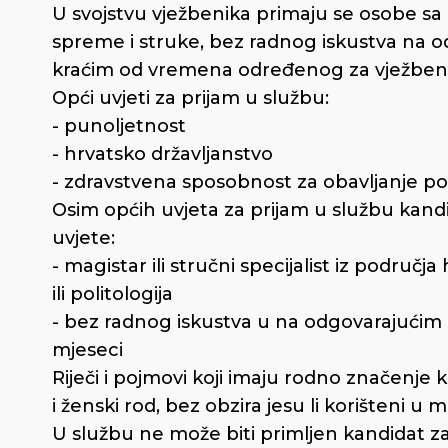
U svojstvu vježbenika primaju se osobe 
spreme i struke, bez radnog iskustva na o
kraćim od vremena određenog za vježbenič
Opći uvjeti za prijam u službu:
- punoljetnost
- hrvatsko državljanstvo
- zdravstvena sposobnost za obavljanje p
Osim općih uvjeta za prijam u službu kandi
uvjete:
- magistar ili stručni specijalist iz područj
ili politologija
- bez radnog iskustva u na odgovarajućim 
mjeseci
Riječi i pojmovi koji imaju rodno značenje
i ženski rod, bez obzira jesu li korišteni 
U službu ne može biti primljen kandidat za č