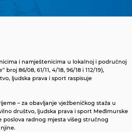
enicima i namještenicima u lokalnoj i područnoj
roj 86/08, 61/11, 4/18, 96/18 i 112/19),
vo, ljudska prava i sport raspisuje
vrijeme – za obavljanje vježbeničkog staža u
ivilno društvo, ljudska prava i sport Međimurske
nje poslova radnog mjesta višeg stručnog
njine.