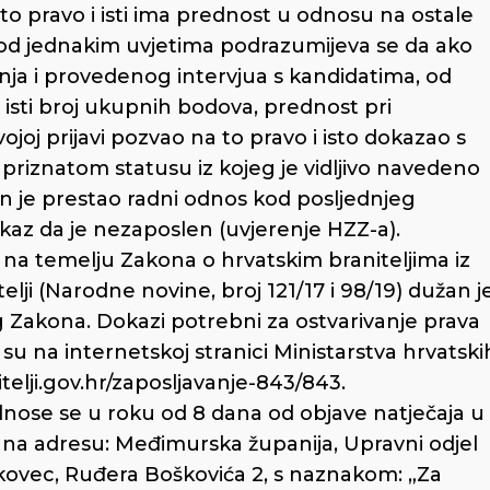
a to pravo i isti ima prednost u odnosu na ostale
od jednakim uvjetima podrazumijeva se da ako
nja i provedenog intervjua s kandidatima, od
 i isti broj ukupnih bodova, prednost pri
ojoj prijavi pozvao na to pravo i isto dokazao s
 priznatom statusu iz kojeg je vidljivo navedeno
ačin je prestao radni odnos kod posljednjeg
okaz da je nezaposlen (uvjerenje HZZ-a).
 na temelju Zakona o hrvatskim braniteljima iz
lji (Narodne novine, broj 121/17 i 98/19) dužan j
og Zakona. Dokazi potrebni za ostvarivanje prava
 su na internetskoj stranici Ministarstva hrvatski
telji.gov.hr/zaposljavanje-843/843.
ose se u roku od 8 dana od objave natječaja u
na adresu: Međimurska županija, Upravni odjel
Čakovec, Ruđera Boškovića 2, s naznakom: „Za