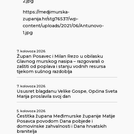
2.jpg
https://medjimurska-
zupanija.hr/stg76537/wp-
content/uploads/2021/06/Antunovo-
1.jpg
7. kolovoza 2026.
Župan Posavec i Milan Rezo u obilasku
Glavnog murskog nasipa – razgovarali o
zaštiti od poplava i stanju vodnih resursa
tijekom sušnog razdoblja
7. kolovoza 2026.
Ususret blagdanu Velike Gospe, Općina Sveta
Marija proslavila svoj dan
5. kolovoza 2026.
Čestitka župana Međimurske županije Matije
Posavca povodom Dana pobjede i
domovinske zahvalnosti i Dana hrvatskih
branitelja