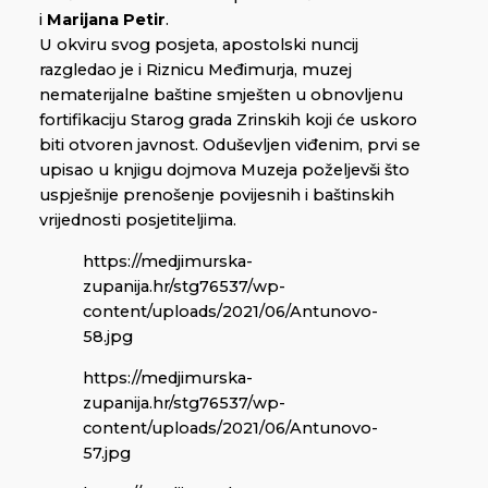
i
Marijana Petir
.
U okviru svog posjeta, apostolski nuncij
razgledao je i Riznicu Međimurja, muzej
nematerijalne baštine smješten u obnovljenu
fortifikaciju Starog grada Zrinskih koji će uskoro
biti otvoren javnost. Oduševljen viđenim, prvi se
upisao u knjigu dojmova Muzeja poželjevši što
uspješnije prenošenje povijesnih i baštinskih
vrijednosti posjetiteljima.
https://medjimurska-
zupanija.hr/stg76537/wp-
content/uploads/2021/06/Antunovo-
58.jpg
https://medjimurska-
zupanija.hr/stg76537/wp-
content/uploads/2021/06/Antunovo-
57.jpg