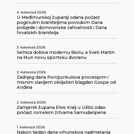
4. kolovoza 2026.
U Međimurskoj županiji odana počast
poginulim braniteljima povodom Dana
pobjede i domovinske zahvalnosti i Dana
hrvatskih branitelja
3. kolovoza 2026.
Selnica dobiva modernu školu, a Sveti Martin
na Muri novu sportsku dvoranu
2. kolovoza 2026.
Zadnjeg dana Porcijunkulova procesijom i
misnim slavljem obilježen blagdan Gospe od
Anđela
2. kolovoza 2026.
Zamjenik župana Elvis Kralj u Uštici odao
počast romskim žrtvama Samudaripena
1. kolovoza 2026.
Nakon tjedan dana vrhunskog nadmetanja