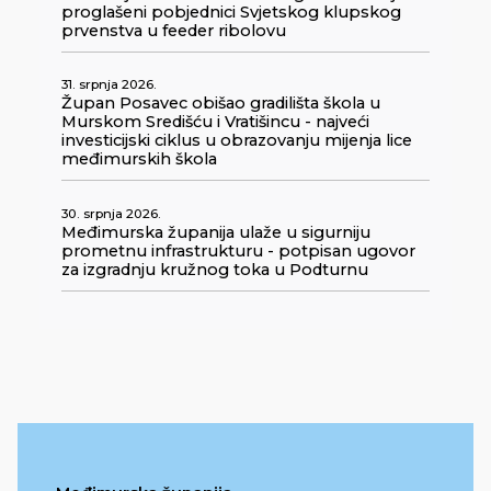
proglašeni pobjednici Svjetskog klupskog
prvenstva u feeder ribolovu
31. srpnja 2026.
Župan Posavec obišao gradilišta škola u
Murskom Središću i Vratišincu - najveći
investicijski ciklus u obrazovanju mijenja lice
međimurskih škola
30. srpnja 2026.
Međimurska županija ulaže u sigurniju
prometnu infrastrukturu - potpisan ugovor
za izgradnju kružnog toka u Podturnu