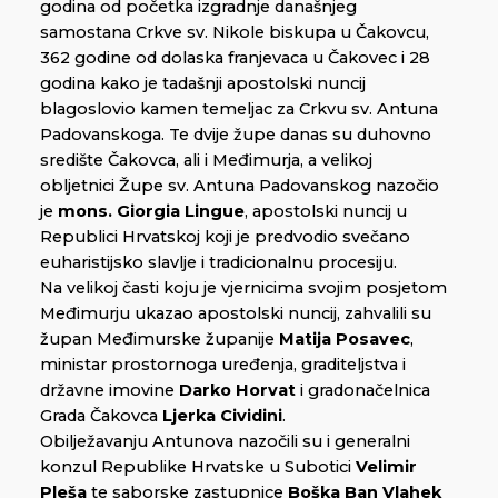
godina od početka izgradnje današnjeg
samostana Crkve sv. Nikole biskupa u Čakovcu,
362 godine od dolaska franjevaca u Čakovec i 28
godina kako je tadašnji apostolski nuncij
blagoslovio kamen temeljac za Crkvu sv. Antuna
Padovanskoga. Te dvije župe danas su duhovno
središte Čakovca, ali i Međimurja, a velikoj
obljetnici Župe sv. Antuna Padovanskog nazočio
je
mons. Giorgia Lingue
, apostolski nuncij u
Republici Hrvatskoj koji je predvodio svečano
euharistijsko slavlje i tradicionalnu procesiju.
Na velikoj časti koju je vjernicima svojim posjetom
Međimurju ukazao apostolski nuncij, zahvalili su
župan Međimurske županije
Matija Posavec
,
ministar prostornoga uređenja, graditeljstva i
državne imovine
Darko Horvat
i gradonačelnica
Grada Čakovca
Ljerka Cividini
.
Obilježavanju Antunova nazočili su i generalni
konzul Republike Hrvatske u Subotici
Velimir
Pleša
te saborske zastupnice
Boška Ban Vlahek