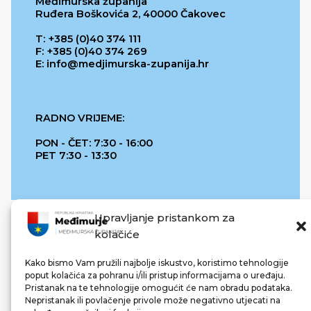
Međimurska županija
Ruđera Boškovića 2, 40000 Čakovec
T: +385 (0)40 374 111
F: +385 (0)40 374 269
E: info@medjimurska-zupanija.hr
RADNO VRIJEME:
PON - ČET: 7:30 - 16:00
PET 7:30 - 13:30
Upravljanje pristankom za
kolačiće
Kako bismo Vam pružili najbolje iskustvo, koristimo tehnologije
poput kolačića za pohranu i/ili pristup informacijama o uređaju.
Pristanak na te tehnologije omogućit će nam obradu podataka.
REPUBLIKA HRVATSKA
Nepristanak ili povlačenje privole može negativno utjecati na