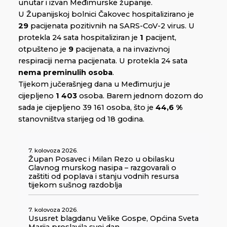
unutar i izvan Međimurske županije.
U Županijskoj bolnici Čakovec hospitalizirano je
29
pacijenata pozitivnih na SARS-CoV-2 virus. U
protekla 24 sata hospitaliziran je
1
pacijent,
otpušteno je
9
pacijenata, a na invazivnoj
respiraciji nema pacijenata. U protekla 24 sata
nema preminulih osoba
.
Tijekom jučerašnjeg dana u Međimurju je
cijepljeno
1 403
osoba. Barem jednom dozom do
sada je cijepljeno 39 161 osoba, što je
44,6 %
stanovništva starijeg od 18 godina.
7. kolovoza 2026.
Župan Posavec i Milan Rezo u obilasku
Glavnog murskog nasipa – razgovarali o
zaštiti od poplava i stanju vodnih resursa
tijekom sušnog razdoblja
7. kolovoza 2026.
Ususret blagdanu Velike Gospe, Općina Sveta