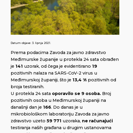
Datum objave:
3. lipnja 2021.
Prema podacima Zavoda za javno zdravstvo
Međimurske županije u protekla 24 sata obrađen
je
141
uzorak, od čega je evidentirano
19
pozitivnih nalaza na SARS-CoV-2 virus u
Međimurskoj županiji, što je
13,4 %
pozitivnih od
broja testiranih.
U protekla 24 sata
oporavilo se 9 osoba.
Broj
pozitivnih osoba u Međimurskoj županiji na
današnji dan je
166
. Do danas je u
mikrobiološkom laboratoriju Zavoda za javno
zdravstvo uzeto
59 771
uzoraka,
ne računajući
testiranja naših građana u drugim ustanovama