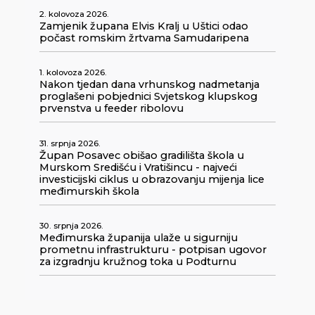
2. kolovoza 2026.
Zamjenik župana Elvis Kralj u Uštici odao
počast romskim žrtvama Samudaripena
1. kolovoza 2026.
Nakon tjedan dana vrhunskog nadmetanja
proglašeni pobjednici Svjetskog klupskog
prvenstva u feeder ribolovu
31. srpnja 2026.
Župan Posavec obišao gradilišta škola u
Murskom Središću i Vratišincu - najveći
investicijski ciklus u obrazovanju mijenja lice
međimurskih škola
30. srpnja 2026.
Međimurska županija ulaže u sigurniju
prometnu infrastrukturu - potpisan ugovor
za izgradnju kružnog toka u Podturnu