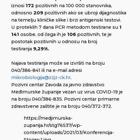
iznosi
172
pozitivnih na 100 000 stanovnika,
odnosno
209
pozitivnih ako se ubroji dijagnostika
na temelju kliničke slike i brzi antigenski testovi.
U proteklih 7 dana PCR metodom testirane su
1
141
osobe, od čega ih je
106
pozitivnih, te je
postotak pozitivnih u odnosu na broj
testiranja
9,29%.
Najava testiranja može se izvršiti na broju
040/386-841 ili na e-mail adresi
mikrobiologija@zzjz-ck.hr
.
Pozivni centar Zavoda za javno zdravstvo
Međimurske županije vezan uz virus COVID-19 je
na broju 040/386-835. Pozivni centar primarne
zdravstvene zaštite je na broju 040/372-372.
https://medjimurska-
zupanija.hr/stg76537/wp-
content/uploads/2021/03/Konferencija-
Stozer-1.jpg