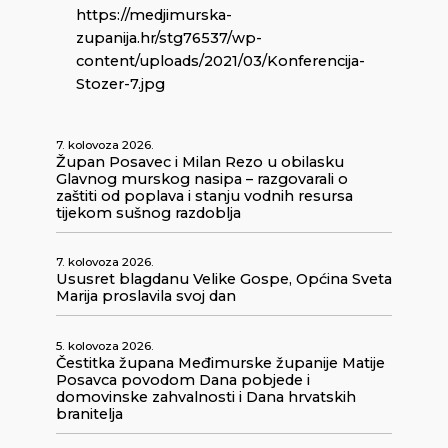
https://medjimurska-
zupanija.hr/stg76537/wp-
content/uploads/2021/03/Konferencija-
Stozer-7.jpg
7. kolovoza 2026.
Župan Posavec i Milan Rezo u obilasku
Glavnog murskog nasipa – razgovarali o
zaštiti od poplava i stanju vodnih resursa
tijekom sušnog razdoblja
7. kolovoza 2026.
Ususret blagdanu Velike Gospe, Općina Sveta
Marija proslavila svoj dan
5. kolovoza 2026.
Čestitka župana Međimurske županije Matije
Posavca povodom Dana pobjede i
domovinske zahvalnosti i Dana hrvatskih
branitelja