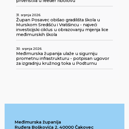
prvenstva u feeder ribolovu
31. srpnja 2026.
Župan Posavec obišao gradilišta škola u
Murskom Središću i Vratišincu - najveći
investicijski ciklus u obrazovanju mijenja lice
međimurskih škola
30. srpnja 2026.
Međimurska županija ulaže u sigurniju
prometnu infrastrukturu - potpisan ugovor
za izgradnju kružnog toka u Podturnu
Međimurska županija
Ruđera Boškovića 2, 40000 Čakovec