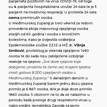
pacijenata pozitivnih na virus COVID-19, od toga
su
4
pacijenta hospitalizirana unutar 24 sata te je
1
pacijent na invazivnoj respiraciji. U protekla 24 sata
nema
preminulih osoba.
U Međimurskoj županiji je treći vikend za redom
provedena akcija masovnog cijepljenja osoba
starijih od 65. godina i osoba s kroničnim
bolestima. Kako je izvijestila voditeljica
Epidemiološke službe ZZJZ-a MŽ dr.
Višnja
Smilović
, proteklog je vikenda cijepljeno 1490
osoba te do sada nisu zabilježene ozbiljnije
reakcije na cjepivo: „
Sve doze cjepiva koje
dobijemo utrošimo te ćemo već krajem tjedna
imati gotovo 8 200 cijepljenih osoba u
Međimurskoj županiji
.“ S današnjim danom u
Međimurskoj županiji barem jednu dozu cjepiva
primilo je 6 867 osoba, dok je dvije doze primilo
1860 osoba. S obzirom na to da se nalazimo u
periodu kada postoje drugi respiratorni virusi u
našoj sredini, ravnateljica Zavoda za javno