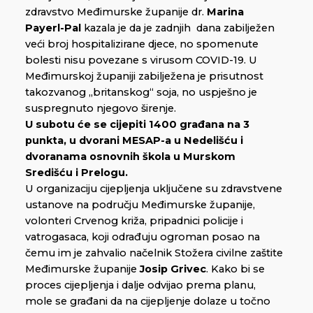
zdravstvo Međimurske županije dr.
Marina
Payerl-Pal
kazala je da je zadnjih dana zabilježen
veći broj hospitalizirane djece, no spomenute
bolesti nisu povezane s virusom COVID-19. U
Međimurskoj županiji zabilježena je prisutnost
takozvanog „britanskog“ soja, no uspješno je
suspregnuto njegovo širenje.
U subotu će se cijepiti 1400 građana na 3
punkta, u dvorani MESAP-a u Nedelišću i
dvoranama osnovnih škola u Murskom
Središću i Prelogu.
U organizaciju cijepljenja uključene su zdravstvene
ustanove na području Međimurske županije,
volonteri Crvenog križa, pripadnici policije i
vatrogasaca, koji odrađuju ogroman posao na
čemu im je zahvalio načelnik Stožera civilne zaštite
Međimurske županije
Josip Grivec
. Kako bi se
proces cijepljenja i dalje odvijao prema planu,
mole se građani da na cijepljenje dolaze u točno