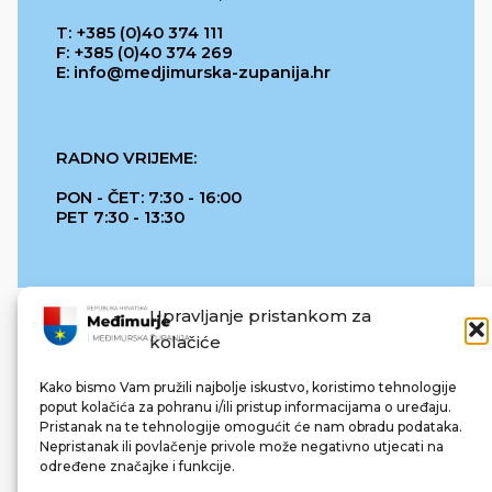
T: +385 (0)40 374 111
F: +385 (0)40 374 269
E: info@medjimurska-zupanija.hr
RADNO VRIJEME:
PON - ČET: 7:30 - 16:00
PET 7:30 - 13:30
Upravljanje pristankom za
kolačiće
Kako bismo Vam pružili najbolje iskustvo, koristimo tehnologije
poput kolačića za pohranu i/ili pristup informacijama o uređaju.
Pristanak na te tehnologije omogućit će nam obradu podataka.
REPUBLIKA HRVATSKA
Nepristanak ili povlačenje privole može negativno utjecati na
određene značajke i funkcije.