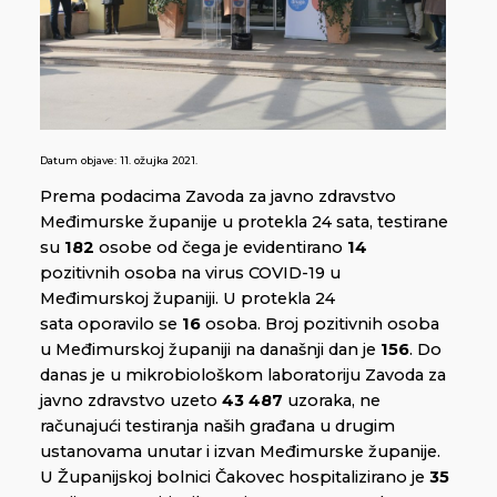
Datum objave:
11. ožujka 2021.
Prema podacima Zavoda za javno zdravstvo
Međimurske županije u protekla 24 sata, testirane
su
182
osobe od čega je evidentirano
14
pozitivnih osoba na virus COVID-19 u
Međimurskoj županiji. U protekla 24
sata oporavilo se
16
osoba. Broj pozitivnih osoba
u Međimurskoj županiji na današnji dan je
156
. Do
danas je u mikrobiološkom laboratoriju Zavoda za
javno zdravstvo uzeto
43 487
uzoraka, ne
računajući testiranja naših građana u drugim
ustanovama unutar i izvan Međimurske županije.
U Županijskoj bolnici Čakovec hospitalizirano je
35