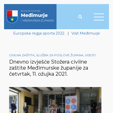
Europska regija sporta 2022.
|
Visit Međimurje
CIVILNA ZAŠTITA
,
SLUŽBA ZA POSLOVE ŽUPANA
,
VIJESTI
Dnevno izvješće Stožera civilne
zaštite Međimurske županije za
četvrtak, 11. ožujka 2021.