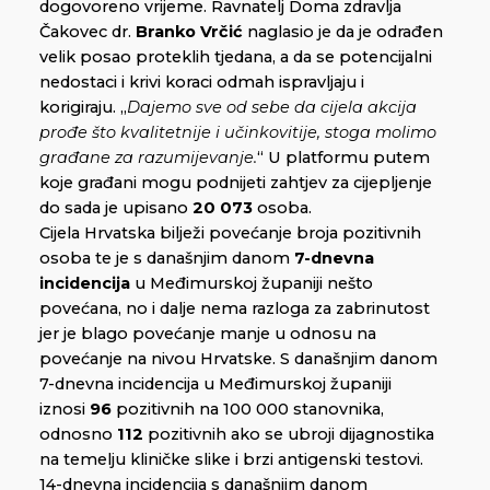
dogovoreno vrijeme. Ravnatelj Doma zdravlja
Čakovec dr.
Branko Vrčić
naglasio je da je odrađen
velik posao proteklih tjedana, a da se potencijalni
nedostaci i krivi koraci odmah ispravljaju i
korigiraju. „
Dajemo sve od sebe da cijela akcija
prođe što kvalitetnije i učinkovitije, stoga molimo
građane za razumijevanje.
“ U platformu putem
koje građani mogu podnijeti zahtjev za cijepljenje
do sada je upisano
20 073
osoba.
Cijela Hrvatska bilježi povećanje broja pozitivnih
osoba te je s današnjim danom
7-dnevna
incidencija
u Međimurskoj županiji nešto
povećana, no i dalje nema razloga za zabrinutost
jer je blago povećanje manje u odnosu na
povećanje na nivou Hrvatske. S današnjim danom
7-dnevna incidencija u Međimurskoj županiji
iznosi
96
pozitivnih na 100 000 stanovnika,
odnosno
112
pozitivnih ako se ubroji dijagnostika
na temelju kliničke slike i brzi antigenski testovi.
14-dnevna incidencija s današnjim danom