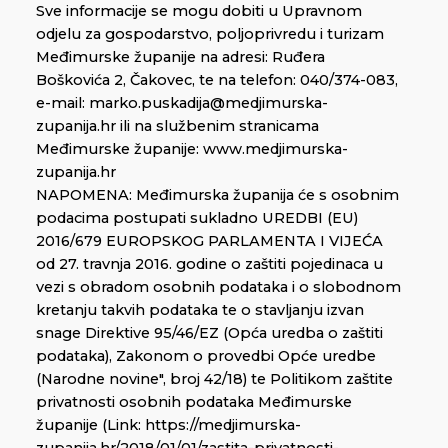
Sve informacije se mogu dobiti u Upravnom
odjelu za gospodarstvo, poljoprivredu i turizam
Međimurske županije na adresi: Ruđera
Boškovića 2, Čakovec, te na telefon: 040/374-083,
e-mail: marko.puskadija@medjimurska-
zupanija.hr ili na službenim stranicama
Međimurske županije: www.medjimurska-
zupanija.hr
NAPOMENA: Međimurska županija će s osobnim
podacima postupati sukladno UREDBI (EU)
2016/679 EUROPSKOG PARLAMENTA I VIJEĆA
od 27. travnja 2016. godine o zaštiti pojedinaca u
vezi s obradom osobnih podataka i o slobodnom
kretanju takvih podataka te o stavljanju izvan
snage Direktive 95/46/EZ (Opća uredba o zaštiti
podataka), Zakonom o provedbi Opće uredbe
(Narodne novine", broj 42/18) te Politikom zaštite
privatnosti osobnih podataka Međimurske
županije (Link: https://medjimurska-
zupanija.hr/2018/01/01/zastita-privatnosti-