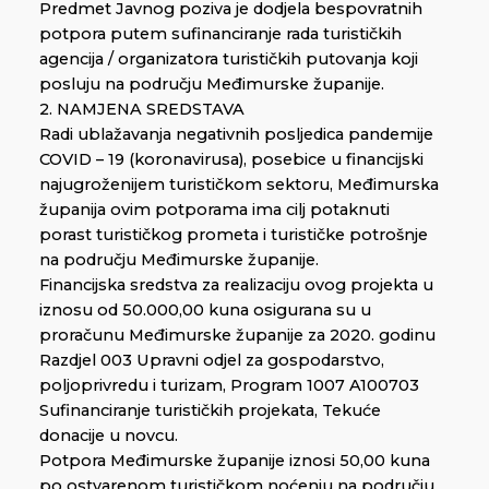
Predmet Javnog poziva je dodjela bespovratnih
potpora putem sufinanciranje rada turističkih
agencija / organizatora turističkih putovanja koji
posluju na području Međimurske županije.
2. NAMJENA SREDSTAVA
Radi ublažavanja negativnih posljedica pandemije
COVID – 19 (koronavirusa), posebice u financijski
najugroženijem turističkom sektoru, Međimurska
županija ovim potporama ima cilj potaknuti
porast turističkog prometa i turističke potrošnje
na području Međimurske županije.
Financijska sredstva za realizaciju ovog projekta u
iznosu od 50.000,00 kuna osigurana su u
proračunu Međimurske županije za 2020. godinu
Razdjel 003 Upravni odjel za gospodarstvo,
poljoprivredu i turizam, Program 1007 A100703
Sufinanciranje turističkih projekata, Tekuće
donacije u novcu.
Potpora Međimurske županije iznosi 50,00 kuna
po ostvarenom turističkom noćenju na području