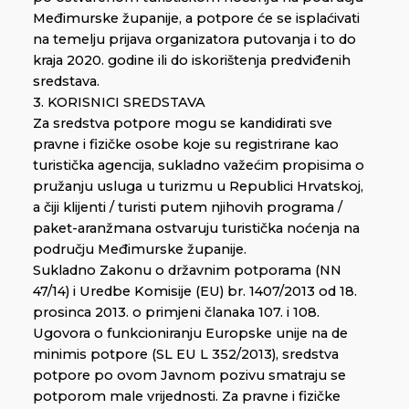
Međimurske županije, a potpore će se isplaćivati
na temelju prijava organizatora putovanja i to do
kraja 2020. godine ili do iskorištenja predviđenih
sredstava.
3. KORISNICI SREDSTAVA
Za sredstva potpore mogu se kandidirati sve
pravne i fizičke osobe koje su registrirane kao
turistička agencija, sukladno važećim propisima o
pružanju usluga u turizmu u Republici Hrvatskoj,
a čiji klijenti / turisti putem njihovih programa /
paket-aranžmana ostvaruju turistička noćenja na
području Međimurske županije.
Sukladno Zakonu o državnim potporama (NN
47/14) i Uredbe Komisije (EU) br. 1407/2013 od 18.
prosinca 2013. o primjeni članaka 107. i 108.
Ugovora o funkcioniranju Europske unije na de
minimis potpore (SL EU L 352/2013), sredstva
potpore po ovom Javnom pozivu smatraju se
potporom male vrijednosti. Za pravne i fizičke