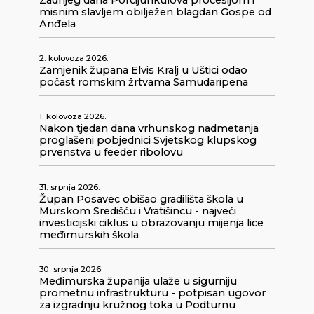
misnim slavljem obilježen blagdan Gospe od
Anđela
2. kolovoza 2026.
Zamjenik župana Elvis Kralj u Uštici odao
počast romskim žrtvama Samudaripena
1. kolovoza 2026.
Nakon tjedan dana vrhunskog nadmetanja
proglašeni pobjednici Svjetskog klupskog
prvenstva u feeder ribolovu
31. srpnja 2026.
Župan Posavec obišao gradilišta škola u
Murskom Središću i Vratišincu - najveći
investicijski ciklus u obrazovanju mijenja lice
međimurskih škola
30. srpnja 2026.
Međimurska županija ulaže u sigurniju
prometnu infrastrukturu - potpisan ugovor
za izgradnju kružnog toka u Podturnu