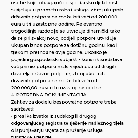
osobe koje, obavljajući gospodarsku djelatnost,
sudjeluju u prometu roba i usluga, zbroj ukupnih
državnih potpora ne može biti veći od 200.000
eura u tri uzastopne godine. Relevantno
trogodišnje razdoblje se utvrđuje dinamički, tako
da se pri svakoj novoj dodjeli potpore utvrđuje
ukupan iznos potpore za dotičnu godinu, kao i
tijekom prethodne dvije godine. Ukoliko je
pojedini gospodarski subjekt - korisnik sredstava
već primio potporu male vrijednosti od drugih
davatelja državne potpore, zbroj ukupnih
državnih potpora ne može biti veći od
200.000,00 eura u tri uzastopne godine.
4. POTREBNA DOKUMENTACIJA
Zahtjev za dodjelu bespovratne potpore treba
sadržavati:
• preslika izvatka iz sudskog ili drugog
odgovarajućeg registra te rješenje nadležnog tijela
o ispunjavanju uvjeta za pružanje usluga
turističke agencije