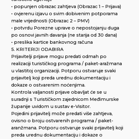
• popunjen obrazac zahtjeva (Obrazac 1 – Prijava)
• ovjerenu izjavu o svim dobivenim potporama
male vrijednosti (Obrazac 2 – PMV)
• potvrdu Porezne uprave o nepostojanju duga
po osnovi javnih davanja (ne starija od 30 dana)
• preslika kartice bankovnog računa
5. KRITERIJI ODABIRA
Prijavitelji prijave mogu predati odmah po
realizaciji turističkog programa / paket-aražmana
u vlastitoj organizaciji. Potporu ostvaruje svaki
prijavitelj koji preda urednu dokumentaciju i
dokaze o ostvarenim noćenjima.
Kontrola valjanosti prijave obavljat će se u
suradnji s Turističkom zajednicom Međimurske
županije uvidom u sustav e-Visitor.
Pojedini prijavitelj može predati više zahtjeva,
ovisno o broju ostvarenih programa / paket-
aranžmana. Potporu ostvaruje svaki prijavitelj koji
preda urednu dokumentaciju i dokaze o