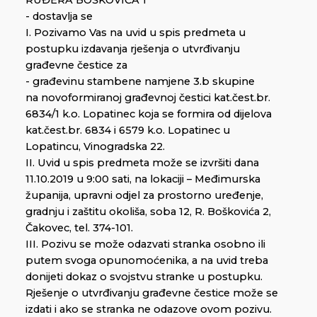
RUĐERA BOŠKOVIĆA 1
- dostavlja se
I. Pozivamo Vas na uvid u spis predmeta u
postupku izdavanja rješenja o utvrđivanju
građevne čestice za
- građevinu stambene namjene 3.b skupine
na novoformiranoj građevnoj čestici kat.čest.br.
6834/1 k.o. Lopatinec koja se formira od dijelova
kat.čest.br. 6834 i 6579 k.o. Lopatinec u
Lopatincu, Vinogradska 22.
II. Uvid u spis predmeta može se izvršiti dana
11.10.2019 u 9:00 sati, na lokaciji – Međimurska
županija, upravni odjel za prostorno uređenje,
gradnju i zaštitu okoliša, soba 12, R. Boškovića 2,
Čakovec, tel. 374-101.
III. Pozivu se može odazvati stranka osobno ili
putem svoga opunomoćenika, a na uvid treba
donijeti dokaz o svojstvu stranke u postupku.
Rješenje o utvrđivanju građevne čestice može se
izdati i ako se stranka ne odazove ovom pozivu.