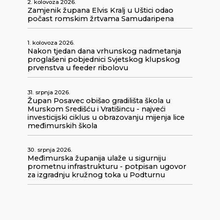
2. kolovoza 2026.
Zamjenik župana Elvis Kralj u Uštici odao
počast romskim žrtvama Samudaripena
1. kolovoza 2026.
Nakon tjedan dana vrhunskog nadmetanja
proglašeni pobjednici Svjetskog klupskog
prvenstva u feeder ribolovu
31. srpnja 2026.
Župan Posavec obišao gradilišta škola u
Murskom Središću i Vratišincu - najveći
investicijski ciklus u obrazovanju mijenja lice
međimurskih škola
30. srpnja 2026.
Međimurska županija ulaže u sigurniju
prometnu infrastrukturu - potpisan ugovor
za izgradnju kružnog toka u Podturnu