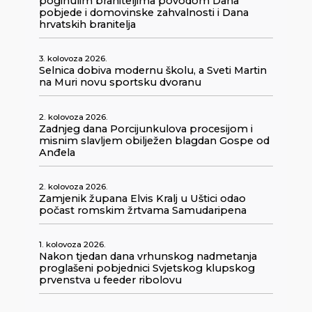
poginulim braniteljima povodom Dana
pobjede i domovinske zahvalnosti i Dana
hrvatskih branitelja
3. kolovoza 2026.
Selnica dobiva modernu školu, a Sveti Martin
na Muri novu sportsku dvoranu
2. kolovoza 2026.
Zadnjeg dana Porcijunkulova procesijom i
misnim slavljem obilježen blagdan Gospe od
Anđela
2. kolovoza 2026.
Zamjenik župana Elvis Kralj u Uštici odao
počast romskim žrtvama Samudaripena
1. kolovoza 2026.
Nakon tjedan dana vrhunskog nadmetanja
proglašeni pobjednici Svjetskog klupskog
prvenstva u feeder ribolovu