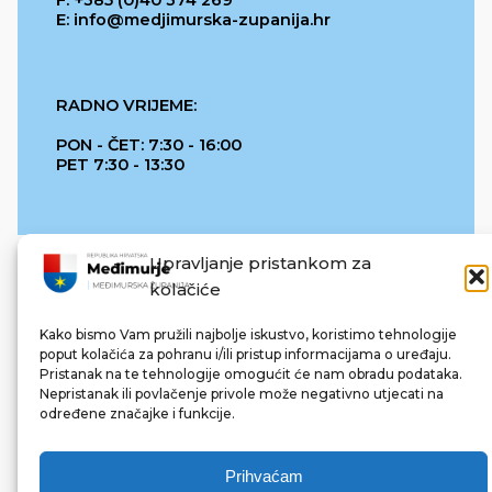
E: info@medjimurska-zupanija.hr
RADNO VRIJEME:
PON - ČET: 7:30 - 16:00
PET 7:30 - 13:30
Upravljanje pristankom za
kolačiće
Kako bismo Vam pružili najbolje iskustvo, koristimo tehnologije
poput kolačića za pohranu i/ili pristup informacijama o uređaju.
Pristanak na te tehnologije omogućit će nam obradu podataka.
REPUBLIKA HRVATSKA
Nepristanak ili povlačenje privole može negativno utjecati na
određene značajke i funkcije.
Prihvaćam