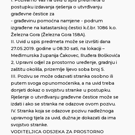
I. Pozivamo Vas na uvid u spis predmeta u
postupku izdavanja rješenja o utvrđivanju
građevne čestice za
- građevinu pomoćna namjene - podrum
izgrađene na katastarskoj čestici k.č.br. 1086 k.o.
Železna Gora (Železna Gora 158A).
II. Uvid u spis predmeta može se izvršiti dana
27.05.2019. godine u 08:30 sati, na lokaciji –
Međimurska županija Čakovec, Ruđera Boškovića
2, Upravni odjel za prostorno uređenje, gradnju i
zaštitu okoliša, prizemlje lijevo soba broj 5.
III. Pozivu se može odazvati stranka osobno ili
putem svoga opunomoćenika, a na uvid treba
donjeti dokaz o svojstvu stranke u postupku.
Rješenje o utvrđivanju građevne čestice može se
izdati i ako se stranka ne odazove ovom pozivu.
IV. Stranka koja se odazove pozivu nadležnoga
upravnog tijela za uvid, dužna je dokazati da ima
svojstvo stranke.
VODITELJICA ODSJEKA ZA PROSTORNO