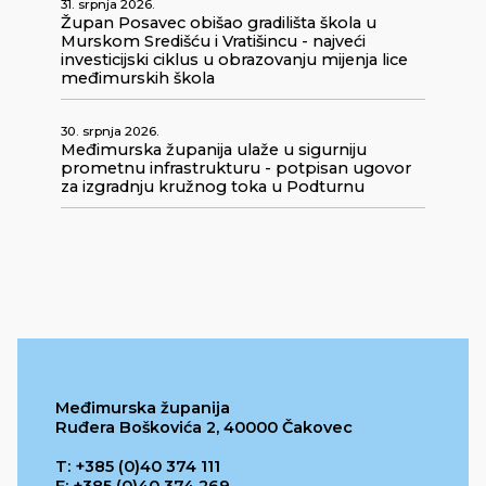
31. srpnja 2026.
Župan Posavec obišao gradilišta škola u
Murskom Središću i Vratišincu - najveći
investicijski ciklus u obrazovanju mijenja lice
međimurskih škola
30. srpnja 2026.
Međimurska županija ulaže u sigurniju
prometnu infrastrukturu - potpisan ugovor
za izgradnju kružnog toka u Podturnu
Međimurska županija
Ruđera Boškovića 2, 40000 Čakovec
T: +385 (0)40 374 111
F: +385 (0)40 374 269