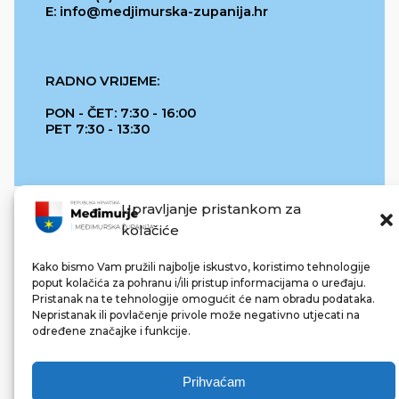
E: info@medjimurska-zupanija.hr
RADNO VRIJEME:
PON - ČET: 7:30 - 16:00
PET 7:30 - 13:30
Upravljanje pristankom za
kolačiće
Kako bismo Vam pružili najbolje iskustvo, koristimo tehnologije
poput kolačića za pohranu i/ili pristup informacijama o uređaju.
Pristanak na te tehnologije omogućit će nam obradu podataka.
REPUBLIKA HRVATSKA
Nepristanak ili povlačenje privole može negativno utjecati na
određene značajke i funkcije.
Prihvaćam