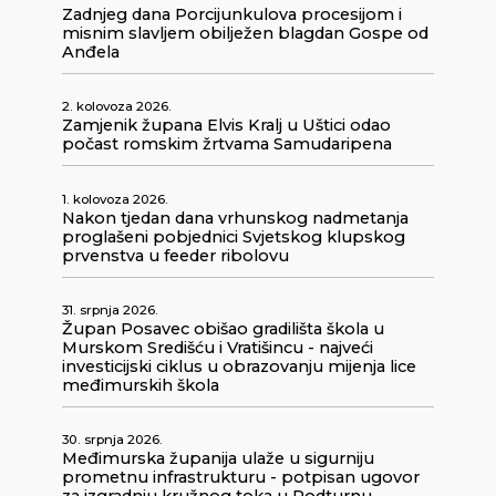
Zadnjeg dana Porcijunkulova procesijom i
misnim slavljem obilježen blagdan Gospe od
Anđela
2. kolovoza 2026.
Zamjenik župana Elvis Kralj u Uštici odao
počast romskim žrtvama Samudaripena
1. kolovoza 2026.
Nakon tjedan dana vrhunskog nadmetanja
proglašeni pobjednici Svjetskog klupskog
prvenstva u feeder ribolovu
31. srpnja 2026.
Župan Posavec obišao gradilišta škola u
Murskom Središću i Vratišincu - najveći
investicijski ciklus u obrazovanju mijenja lice
međimurskih škola
30. srpnja 2026.
Međimurska županija ulaže u sigurniju
prometnu infrastrukturu - potpisan ugovor