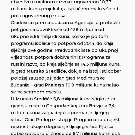
ribarstvu i ruralnom razvoju, ugovoreno 10,37
milijardi kuna projekata, a isplaćeno malo više od
pola ugovorenog iznosa.
Gradovi su prema podacima Agencije, u proteklih
pet godina povukli više od 438 milijuna od
ukupno 5,66 milijardi kuna, koliko je po tom
programu isplaćeno potpora od 2014. do kraja
siječnja ove godine. Predvodnik liste po ukupnoj
vrijednosti potpora dobivenih iz Programa za
ruralni razvoj do kraja siječnja sa 14,3 milijuna kuna
je grad
Mursko Središće
, dok je na istoj listi dobar
položaj zauzeo još jedan grad Međimurske
županije – grad
Prelog
s 10,9 milijuna kuna našao
se na sedmom mjestu.
U Mursko Središće 6,8 milijuna kuna stiglo je za
gradnju ceste u Gospodarskoj zoni Brezje, a 7,4
milijuna kuna za gradnju i opremanje dječjeg
vrtića. Grad Prelog iz istog je Programa za projekt
rekonstrukcije i dogradnje dječjeg vrtića Fijolica
dobio potporu u iznosu od 6,7 milijuna kuna, dok