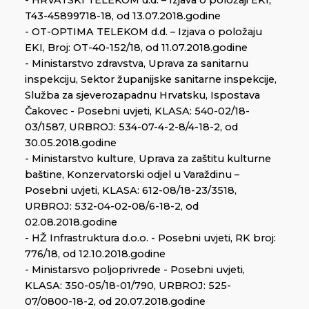
T43-45899718-18, od 13.07.2018.godine
- OT-OPTIMA TELEKOM d.d. – Izjava o položaju
EKI, Broj: OT-40-152/18, od 11.07.2018.godine
- Ministarstvo zdravstva, Uprava za sanitarnu
inspekciju, Sektor županijske sanitarne inspekcije,
Služba za sjeverozapadnu Hrvatsku, Ispostava
Čakovec - Posebni uvjeti, KLASA: 540-02/18-
03/1587, URBROJ: 534-07-4-2-8/4-18-2, od
30.05.2018.godine
- Ministarstvo kulture, Uprava za zaštitu kulturne
baštine, Konzervatorski odjel u Varaždinu –
Posebni uvjeti, KLASA: 612-08/18-23/3518,
URBROJ: 532-04-02-08/6-18-2, od
02.08.2018.godine
- HŽ Infrastruktura d.o.o. - Posebni uvjeti, RK broj:
776/18, od 12.10.2018.godine
- Ministarsvo poljoprivrede - Posebni uvjeti,
KLASA: 350-05/18-01/790, URBROJ: 525-
07/0800-18-2, od 20.07.2018.godine