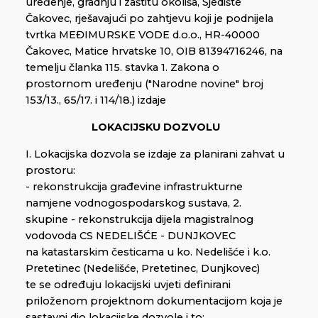
uređenje, gradnju i zaštitu okoliša, Sjedište
Čakovec, rješavajući po zahtjevu koji je podnijela
tvrtka MEĐIMURSKE VODE d.o.o., HR-40000
Čakovec, Matice hrvatske 10, OIB 81394716246, na
temelju članka 115. stavka 1. Zakona o
prostornom uređenju ("Narodne novine" broj
153/13., 65/17. i 114/18.) izdaje
LOKACIJSKU DOZVOLU
I. Lokacijska dozvola se izdaje za planirani zahvat u
prostoru:
- rekonstrukcija građevine infrastrukturne
namjene vodnogospodarskog sustava, 2.
skupine - rekonstrukcija dijela magistralnog
vodovoda CS NEDELIŠĆE - DUNJKOVEC
na katastarskim česticama u ko. Nedelišće i k.o.
Pretetinec (Nedelišće, Pretetinec, Dunjkovec)
te se određuju lokacijski uvjeti definirani
priloženom projektnom dokumentacijom koja je
sastavni dio lokacijske dozvole i to: