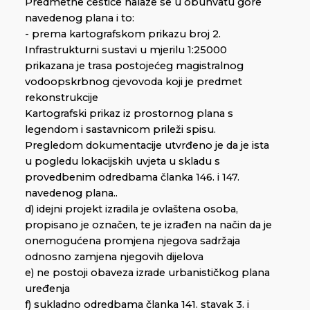
Predmetne čestice nalaze se u obuhvatu gore
navedenog plana i to:
- prema kartografskom prikazu broj 2.
Infrastrukturni sustavi u mjerilu 1:25000
prikazana je trasa postojećeg magistralnog
vodoopskrbnog cjevovoda koji je predmet
rekonstrukcije
Kartografski prikaz iz prostornog plana s
legendom i sastavnicom prileži spisu.
Pregledom dokumentacije utvrđeno je da je ista
u pogledu lokacijskih uvjeta u skladu s
provedbenim odredbama članka 146. i 147.
navedenog plana..
d) idejni projekt izradila je ovlaštena osoba,
propisano je označen, te je izrađen na način da je
onemogućena promjena njegova sadržaja
odnosno zamjena njegovih dijelova
e) ne postoji obaveza izrade urbanističkog plana
uređenja
f) sukladno odredbama članka 141. stavak 3. i