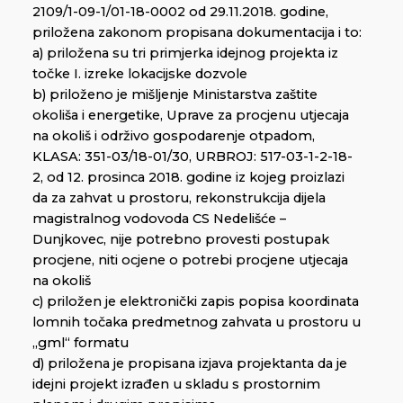
2109/1-09-1/01-18-0002 od 29.11.2018. godine,
priložena zakonom propisana dokumentacija i to:
a) priložena su tri primjerka idejnog projekta iz
točke I. izreke lokacijske dozvole
b) priloženo je mišljenje Ministarstva zaštite
okoliša i energetike, Uprave za procjenu utjecaja
na okoliš i održivo gospodarenje otpadom,
KLASA: 351-03/18-01/30, URBROJ: 517-03-1-2-18-
2, od 12. prosinca 2018. godine iz kojeg proizlazi
da za zahvat u prostoru, rekonstrukcija dijela
magistralnog vodovoda CS Nedelišće –
Dunjkovec, nije potrebno provesti postupak
procjene, niti ocjene o potrebi procjene utjecaja
na okoliš
c) priložen je elektronički zapis popisa koordinata
lomnih točaka predmetnog zahvata u prostoru u
„gml“ formatu
d) priložena je propisana izjava projektanta da je
idejni projekt izrađen u skladu s prostornim