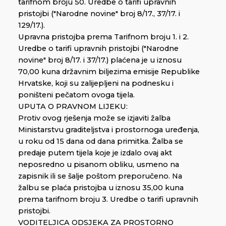
tarifnom broju 50. Uredbe o tarifi upravnih
pristojbi ("Narodne novine" broj 8/17., 37/17. i
129/17.).
Upravna pristojba prema Tarifnom broju 1. i 2.
Uredbe o tarifi upravnih pristojbi ("Narodne
novine" broj 8/17. i 37/17.) plaćena je u iznosu
70,00 kuna državnim biljezima emisije Republike
Hrvatske, koji su zalijepljeni na podnesku i
poništeni pečatom ovoga tijela.
UPUTA O PRAVNOM LIJEKU:
Protiv ovog rješenja može se izjaviti žalba
Ministarstvu graditeljstva i prostornoga uređenja,
u roku od 15 dana od dana primitka. Žalba se
predaje putem tijela koje je izdalo ovaj akt
neposredno u pisanom obliku, usmeno na
zapisnik ili se šalje poštom preporučeno. Na
žalbu se plaća pristojba u iznosu 35,00 kuna
prema tarifnom broju 3. Uredbe o tarifi upravnih
pristojbi.
VODITELJICA ODSJEKA ZA PROSTORNO