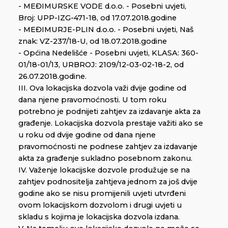
- MEĐIMURSKE VODE d.o.o. - Posebni uvjeti,
Broj: UPP-IZG-471-18, od 17.07.2018.godine
- MEĐIMURJE-PLIN d.o.o. - Posebni uvjeti, Naš
znak: VZ-237/18-U, od 18.07.2018.godine
- Općina Nedelišće - Posebni uvjeti, KLASA: 360-
01/18-01/13, URBROJ: 2109/12-03-02-18-2, od
26.07.2018.godine.
III. Ova lokacijska dozvola važi dvije godine od
dana njene pravomoćnosti. U tom roku
potrebno je podnijeti zahtjev za izdavanje akta za
građenje. Lokacijska dozvola prestaje važiti ako se
u roku od dvije godine od dana njene
pravomoćnosti ne podnese zahtjev za izdavanje
akta za građenje sukladno posebnom zakonu.
IV. Važenje lokacijske dozvole produžuje se na
zahtjev podnositelja zahtjeva jednom za još dvije
godine ako se nisu promijenili uvjeti utvrđeni
ovom lokacijskom dozvolom i drugi uvjeti u
skladu s kojima je lokacijska dozvola izdana.