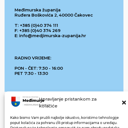
Međimurska županija
Ruđera Boškovića 2, 40000 Čakovec
T: +385 (0)40 374 111
F: +385 (0)40 374 269
E: info@medjimurska-zupanija.hr
RADNO VRIJEME:
PON - ČET: 7:30 - 16:00
PET 7:30 - 13:30
Upravljanje pristankom za
kolačiće
Kako bismo Vam pružili najbolje iskustvo, koristimo tehnologije
poput kolačića za pohranu i/ili pristup informacijama o uređaju.
Pristanak na te tehnologije omogućit će nam obradu podataka.