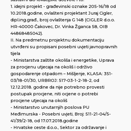
1. idejni projekt - građevinski oznake 205-16/18 od
10.2018.godine, ovlašteni projektant Juraj Cigler,
dipl.ing.građ., broj ovlaštenja G 148 (CIGLER d.o.o.
HR-40000 Čakovec, Dr. Vinka Žganca 58, OIB
44868485042).
II. Na predmetnu projektnu dokumentaciju
utvrđeni su propisani posebni uvjeti javnopravnih
tijela
- Ministarstva zaštite okoliša i energetike, Uprava
za procjenu utjecaja na okoliš i održivo
gospodarenje otpadom – Mišljenje, KLASA: 351-
03/18-01/30, URBROJ: 517-03-1-2-18-2, od
12.12.2018. godine da nije potrebno provesti
postupak procjene, niti ocjene o potrebi
procjene utjecaja na okoliš
- Ministarstvo unutarnjih poslova PU
Međimurska - Posebni uvjeti, Broj: 511-21-04/5-
41/39/2-18, od 17.07.2018.godine
- Hrvatske ceste d.o.o., Sektor za održavanje i