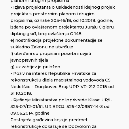
planom i drugim propisima
- Izjava projektanta o usklađenosti idejnog projek
projekta s prostornim planom i drugim
propisima, oznake 205-16/18, od 10.2018. godine,
izdana po ovlaštenom projektantu Juraju Cigleru,
dipl.ing.građ, broj ovlaštenja G 148.
e) nostrifikacija projektne dokumentacije se
sukladno Zakonu ne utvrđuje
f) utvrđeni su propisani posebni uvjeti
javnopravnih tijela
g) uz zahtjev je priložen
- Poziv na interes Republike Hrvatske za
rekonstrukciju dijela magistralnog vodovoda CS
Nedelišće - Dunjkovec Broj: UPP-VP-212-2018 od
31.10.2018.
- Rješenje Ministarstva poljoprivrede Klasa: UP/I-
325-07/12-01/61. UR:BROJ: 525-12/0987-14-3 od
09.06.2014. godine
Postojeća građevina koja je predmet
rekonstrukcije dokazuje se Dozvolom za