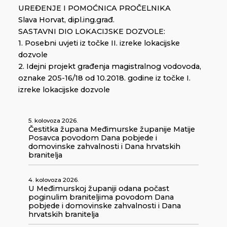
UREĐENJE I POMOĆNICA PROČELNIKA
Slava Horvat, dipl.ing.građ.
SASTAVNI DIO LOKACIJSKE DOZVOLE:
1. Posebni uvjeti iz točke II. izreke lokacijske
dozvole
2. Idejni projekt građenja magistralnog vodovoda,
oznake 205-16/18 od 10.2018. godine iz točke I.
izreke lokacijske dozvole
5. kolovoza 2026.
Čestitka župana Međimurske županije Matije
Posavca povodom Dana pobjede i
domovinske zahvalnosti i Dana hrvatskih
branitelja
4. kolovoza 2026.
U Međimurskoj županiji odana počast
poginulim braniteljima povodom Dana
pobjede i domovinske zahvalnosti i Dana
hrvatskih branitelja