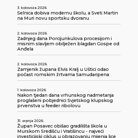
3. kolovoza 2026.
Selnica dobiva modernu školu, a Sveti Martin
na Muri novu sportsku dvoranu
2. kolovoza 2026.
Zadnjeg dana Porcijunkulova procesijom i
misnim slavljem obilježen blagdan Gospe od
Anđela
2. kolovoza 2026.
Zamjenik župana Elvis Kralj u Uštici odao
počast romskim žrtvama Samudaripena
1. kolovoza 2026.
Nakon tjedan dana vrhunskog nadmetanja
proglašeni pobjednici Svjetskog klupskog
prvenstva u feeder ribolovu
31. srpnja 2026.
Župan Posavec obišao gradilišta škola u
Murskom Središću i Vratišincu - najveći
investicijski ciklus u obrazovanju mijenja lice