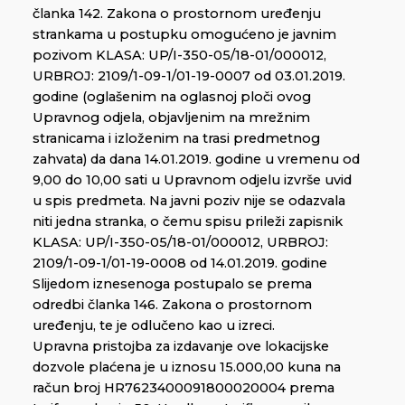
članka 142. Zakona o prostornom uređenju
strankama u postupku omogućeno je javnim
pozivom KLASA: UP/I-350-05/18-01/000012,
URBROJ: 2109/1-09-1/01-19-0007 od 03.01.2019.
godine (oglašenim na oglasnoj ploči ovog
Upravnog odjela, objavljenim na mrežnim
stranicama i izloženim na trasi predmetnog
zahvata) da dana 14.01.2019. godine u vremenu od
9,00 do 10,00 sati u Upravnom odjelu izvrše uvid
u spis predmeta. Na javni poziv nije se odazvala
niti jedna stranka, o čemu spisu prileži zapisnik
KLASA: UP/I-350-05/18-01/000012, URBROJ:
2109/1-09-1/01-19-0008 od 14.01.2019. godine
Slijedom iznesenoga postupalo se prema
odredbi članka 146. Zakona o prostornom
uređenju, te je odlučeno kao u izreci.
Upravna pristojba za izdavanje ove lokacijske
dozvole plaćena je u iznosu 15.000,00 kuna na
račun broj HR7623400091800020004 prema