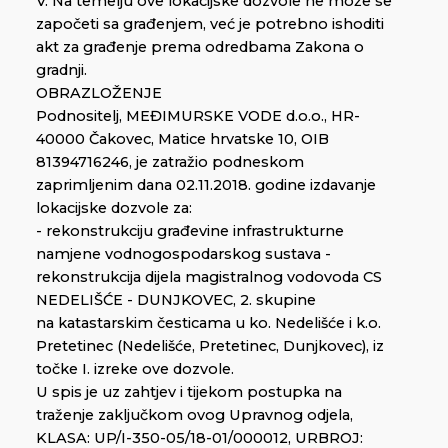
V. Na temelju ove lokacijske dozvole ne može se
započeti sa građenjem, već je potrebno ishoditi
akt za građenje prema odredbama Zakona o
gradnji.
OBRAZLOŽENJE
Podnositelj, MEĐIMURSKE VODE d.o.o., HR-
40000 Čakovec, Matice hrvatske 10, OIB
81394716246, je zatražio podneskom
zaprimljenim dana 02.11.2018. godine izdavanje
lokacijske dozvole za:
- rekonstrukciju građevine infrastrukturne
namjene vodnogospodarskog sustava -
rekonstrukcija dijela magistralnog vodovoda CS
NEDELIŠĆE - DUNJKOVEC, 2. skupine
na katastarskim česticama u ko. Nedelišće i k.o.
Pretetinec (Nedelišće, Pretetinec, Dunjkovec), iz
točke I. izreke ove dozvole.
U spis je uz zahtjev i tijekom postupka na
traženje zaključkom ovog Upravnog odjela,
KLASA: UP/I-350-05/18-01/000012, URBROJ: