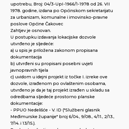
upotrebu, Broj: 04/3-UpI-1966/1-1978 od 26. VII
1978. godine, izdana po Općinskom sekretarijatu
za urbanizam, komunalne i imovinsko-pravne
poslove Općine Čakovec
Zahtjev je osnovan.
U postupku izdavanja lokacijske dozvole
utvrđeno je sljedeće:
a) u spis je priložena zakonom propisana
dokumentacija
b) utvrđeni su propisani posebni uvjeti
javnopravnih tijela
c) uvidom u idejni projekt iz točke I. izreke ove
dozvole, izrađenom po ovlaštenim osobama,
utvrđeno je da je taj projekt izrađen u skladu sa
odredbama sljedeće prostorno planske
dokumentacije:
- PPUO Nedelišće - V. ID ("Službeni glasnik
Međimurske županije" broj 6/04., 9/08., 4/11., 2/13.,
7/14. i 13/15.).