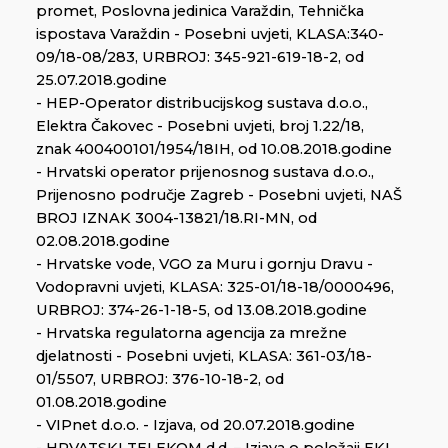
promet, Poslovna jedinica Varaždin, Tehnička
ispostava Varaždin - Posebni uvjeti, KLASA:340-
09/18-08/283, URBROJ: 345-921-619-18-2, od
25.07.2018.godine
- HEP-Operator distribucijskog sustava d.o.o.,
Elektra Čakovec - Posebni uvjeti, broj 1.22/18,
znak 400400101/1954/18IH, od 10.08.2018.godine
- Hrvatski operator prijenosnog sustava d.o.o.,
Prijenosno područje Zagreb - Posebni uvjeti, NAŠ
BROJ IZNAK 3004-13821/18.RI-MN, od
02.08.2018.godine
- Hrvatske vode, VGO za Muru i gornju Dravu -
Vodopravni uvjeti, KLASA: 325-01/18-18/0000496,
URBROJ: 374-26-1-18-5, od 13.08.2018.godine
- Hrvatska regulatorna agencija za mrežne
djelatnosti - Posebni uvjeti, KLASA: 361-03/18-
01/5507, URBROJ: 376-10-18-2, od
01.08.2018.godine
- VIPnet d.o.o. - Izjava, od 20.07.2018.godine
- HRVATSKI TELEKOM d.d. – Izjava o položaji EKI,