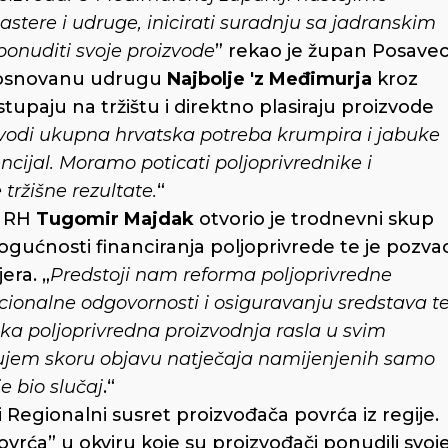
astere i udruge, inicirati suradnju sa jadranskim
ponuditi svoje proizvode
” rekao je župan Posavec
o osnovanu udrugu
Najbolje 'z Međimurja
kroz
tupaju na tržištu i direktno plasiraju proizvode
vodi ukupna hrvatska potreba krumpira i jabuke
encijal. Moramo poticati poljoprivrednike i
tržišne rezultate.
“
e RH
Tugomir Majdak
otvorio je trodnevni skup
ogućnosti financiranja poljoprivrede te je pozva
era. „
Predstoji nam reforma poljoprivredne
cionalne odgovornosti i osiguravanju sredstava t
ka poljoprivredna proizvodnja rasla u svim
jujem skoru objavu natječaja namijenjenih samo
e bio slučaj
.“
Regionalni susret proizvođača povrća iz regije.
ovrća” u okviru koje su proizvođači ponudili svoj