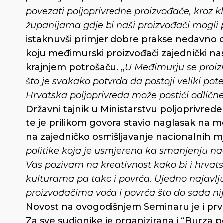
povezati poljoprivredne proizvođače, kroz kl
županijama gdje bi naši proizvođači mogli 
istaknuvši primjer dobre prakse nedavn
koju međimurski proizvođači zajednički nas
krajnjem potrošaču. „
U Međimurju se proiz
što je svakako potvrda da postoji veliki pot
Hrvatska poljoprivreda može postići odlične 
Državni tajnik u Ministarstvu poljoprivred
te je prilikom govora stavio naglasak na m
na zajedničko osmišljavanje nacionalnih mj
politike koja je usmjerena ka smanjenju na
Vas pozivam na kreativnost kako bi i hrvats
kulturama pa tako i povrća. Ujedno najavl
proizvođačima voća i povrća što do sada nij
Novost na ovogodišnjem Seminaru je i prvi 
Za sve sudionike je organizirana i “Burza p