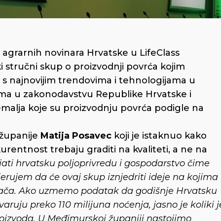
a agrarnih novinara Hrvatske u LifeClass
 stručni skup o proizvodnji povrća kojim
 s najnovijim trendovima i tehnologijama u
ma u zakonodavstvu Republike Hrvatske i
emalja koje su proizvodnju povrća podigle na
 županije
Matija Posavec
koji je istaknuo kako
rentnost trebaju graditi na kvaliteti, a ne na
ati hrvatsku poljoprivredu i gospodarstvo čime
Vjerujem da će ovaj skup iznjedriti ideje na kojima
ođača. Ako uzmemo podatak da godišnje Hrvatsku
varuju preko 110 milijuna noćenja, jasno je koliki j
oizvoda. U Međimurskoj županiji nastojimo