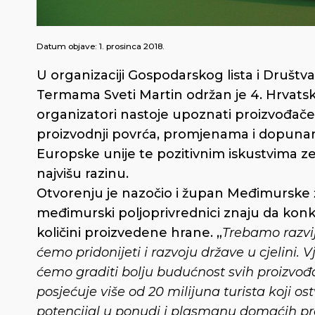
Datum objave:
1. prosinca 2018.
U organizaciji Gospodarskog lista i Društv
Termama Sveti Martin održan je 4. Hrvatski
organizatori nastoje upoznati proizvođače
proizvodnji povrća, promjenama i dopuna
Europske unije te pozitivnim iskustvima z
najvišu razinu.
Otvorenju je nazočio i župan Međimurske
međimurski poljoprivrednici znaju da konku
količini proizvedene hrane. „
Trebamo razvij
ćemo pridonijeti i razvoju države u cjelini. 
ćemo graditi bolju budućnost svih proizv
posjećuje više od 20 milijuna turista koji ost
potencijal u ponudi i plasmanu domaćih pr