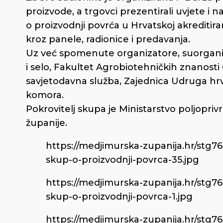
proizvode, a trgovci prezentirali uvjete i 
o proizvodnji povrća u Hrvatskoj akreditiran
kroz panele, radionice i predavanja.
Uz već spomenute organizatore, suorganiza
i selo, Fakultet Agrobiotehničkih znanosti
savjetodavna služba, Zajednica Udruga hrv
komora.
Pokrovitelj skupa je Ministarstvo poljop
županije.
https://medjimurska-zupanija.hr/stg7
skup-o-proizvodnji-povrca-35.jpg
https://medjimurska-zupanija.hr/stg7
skup-o-proizvodnji-povrca-1.jpg
https://medjimurska-zupanija.hr/stg7