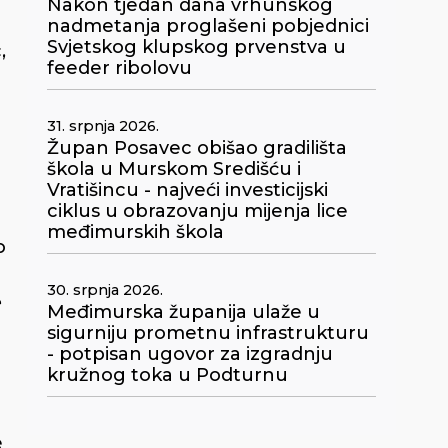
Nakon tjedan dana vrhunskog
nadmetanja proglašeni pobjednici
Svjetskog klupskog prvenstva u
,
feeder ribolovu
31. srpnja 2026.
Župan Posavec obišao gradilišta
škola u Murskom Središću i
Vratišincu - najveći investicijski
ciklus u obrazovanju mijenja lice
međimurskih škola
o
30. srpnja 2026.
e
Međimurska županija ulaže u
sigurniju prometnu infrastrukturu
- potpisan ugovor za izgradnju
kružnog toka u Podturnu
e