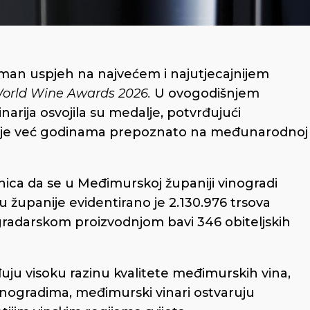
zniman uspjeh na najvećem i najutjecajnijem
orld Wine Awards 2026.
U ovogodišnjem
narija osvojila su medalje, potvrđujući
urje već godinama prepoznato na međunarodnoj
ica da se u Međimurskoj županiji vinogradi
 županije evidentirano je 2.130.976 trsova
gradarskom proizvodnjom bavi 346 obiteljskih
ju visoku razinu kvalitete međimurskih vina,
nogradima, međimurski vinari ostvaruju