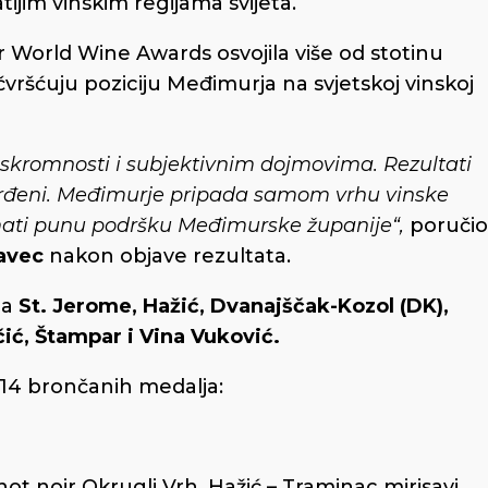
ijim vinskim regijama svijeta.
World Wine Awards osvojila više od stotinu
čvršćuju poziciju Međimurja na svjetskoj vinskoj
 skromnosti i subjektivnim dojmovima. Rezultati
tvrđeni. Međimurje pripada samom vrhu vinske
 imati punu podršku Međimurske županije“,
poručio
avec
nakon objave rezultata.
ja
St. Jerome, Hažić, Dvanajščak-Kozol (DK),
ić, Štampar i Vina Vuković.
 14 brončanih medalja:
t noir Okrugli Vrh, Hažić – Traminac mirisavi,