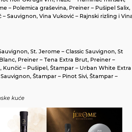
me – Polemica graševina, Preiner – Pušipel Salix,
– Sauvignon, Vina Vuković – Rajnski rizling i Vin
auvignon, St. Jerome – Classic Sauvignon, St
anc, Preiner – Tena Extra Brut, Preiner –
l, Kunčić – Pušipel, Štampar – Urban White Extra
 Sauvignon, Štampar – Pinot Sivi, Štampar –
nske kuće