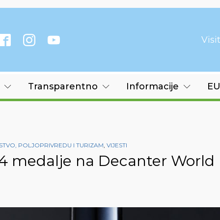
Vis
Transparentno
Informacije
EU
TVO, POLJOPRIVREDU I TURIZAM
,
VIJESTI
 24 medalje na Decanter World