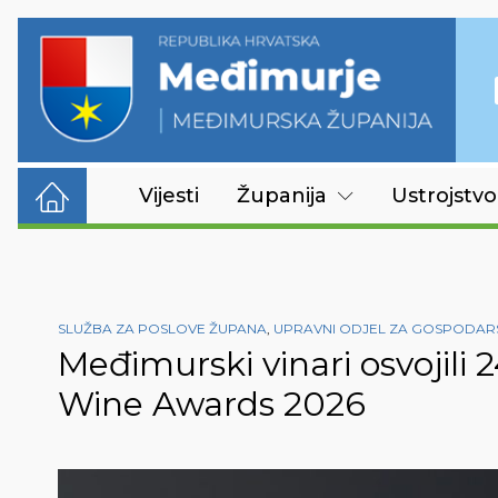
Vijesti
Županija
Ustrojstvo
SLUŽBA ZA POSLOVE ŽUPANA
,
UPRAVNI ODJEL ZA GOSPODARS
Međimurski vinari osvojili
Wine Awards 2026