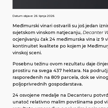
Datum objave:
26. lipnja 2026.
Međimurski vinari ostvarili su još jedan i
svjetskom vinskom natjecanju,
Decanter W
ocjenjivanju čak 24 međimurska vina iz 9 vi
kontinuitet kvalitete po kojem je Međim
vinskoj sceni.
Posebnu težinu ovom rezultatu daje činjen
prostiru na svega 437 hektara. Na području
raspoređenih na 809 parcela, dok se vino
poljoprivrednih gospodarstava.
24 osvojene medalje na Decanteru potvrđu
unatoč relativno malim površinama pod vi