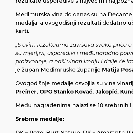
rezultate usporedive s najvećim i najpoznat
Međimurska vina do danas su na Decanter 
medalja, a ovogodišnji rezultati dodatno u
karti.
„S ovim rezultatima završava svaka priča o
su mjerljivi, usporedivi i međunarodno po
proizvodnje, a naši vinari imaju i dalje će
je župan Međimruske županije
Matija Pos
Ovogodišnje medalje osvojila su vina vinari
Preiner, OPG Stanko Kovač, Jakopić, Kunč
Među nagrađenima nalazi se 10 srebrnih i
Srebrne medalje:
DK – Pozoj Brut Nature, DK – Amaranth Pino