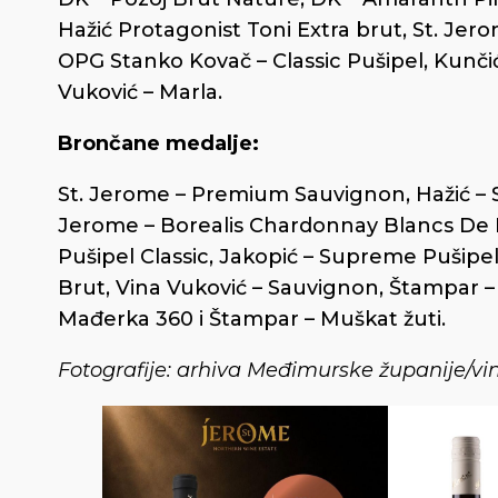
Hažić Protagonist Toni Extra brut, St. Jero
OPG Stanko Kovač – Classic Pušipel, Kunčić 
Vuković – Marla.
Brončane medalje:
St. Jerome – Premium Sauvignon, Hažić – S
Jerome – Borealis Chardonnay Blancs De Bl
Pušipel Classic, Jakopić – Supreme Pušipe
Brut, Vina Vuković – Sauvignon, Štampar –
Mađerka 360 i Štampar – Muškat žuti.
Fotografije: arhiva Međimurske županije/vi