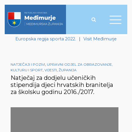
Europska regija sporta 2022.
|
Visit Međimurje
NATJEČAJI I POZIVI
,
UPRAVNI ODJEL ZA OBRAZOVANJE,
KULTURU I SPORT
,
VIJESTI
,
ŽUPANIJA
Natječaj za dodjelu učeničkih
stipendija djeci hrvatskih branitelja
za školsku godinu 2016./2017.