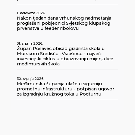
1. kolovoza 2026.
Nakon tjedan dana vrhunskog nadmetanja
proglašeni pobjednici Svjetskog klupskog
prvenstva u feeder ribolovu
31. srpnja 2026.
Župan Posavec obišao gradilišta škola u
Murskom Središću i Vratišincu - najveći
investicijski ciklus u obrazovanju mijenja lice
međimurskih škola
30. srpnja 2026.
Međimurska županija ulaže u sigurniju
prometnu infrastrukturu - potpisan ugovor
za izgradnju kružnog toka u Podturnu