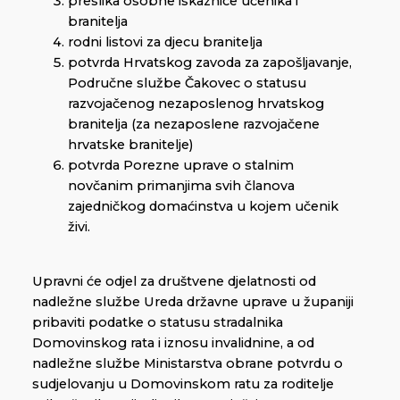
preslika osobne iskaznice učenika i
branitelja
rodni listovi za djecu branitelja
potvrda Hrvatskog zavoda za zapošljavanje,
Područne službe Čakovec o statusu
razvojačenog nezaposlenog hrvatskog
branitelja (za nezaposlene razvojačene
hrvatske branitelje)
potvrda Porezne uprave o stalnim
novčanim primanjima svih članova
zajedničkog domaćinstva u kojem učenik
živi.
Upravni će odjel za društvene djelatnosti od
nadležne službe Ureda državne uprave u županiji
pribaviti podatke o statusu stradalnika
Domovinskog rata i iznosu invalidnine, a od
nadležne službe Ministarstva obrane potvrdu o
sudjelovanju u Domovinskom ratu za roditelje