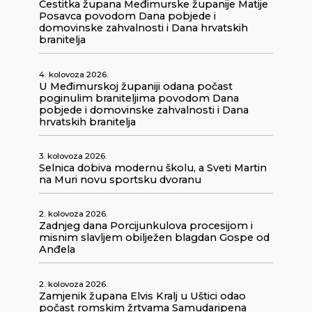
Čestitka župana Međimurske županije Matije
Posavca povodom Dana pobjede i
domovinske zahvalnosti i Dana hrvatskih
branitelja
4. kolovoza 2026.
U Međimurskoj županiji odana počast
poginulim braniteljima povodom Dana
pobjede i domovinske zahvalnosti i Dana
hrvatskih branitelja
3. kolovoza 2026.
Selnica dobiva modernu školu, a Sveti Martin
na Muri novu sportsku dvoranu
2. kolovoza 2026.
Zadnjeg dana Porcijunkulova procesijom i
misnim slavljem obilježen blagdan Gospe od
Anđela
2. kolovoza 2026.
Zamjenik župana Elvis Kralj u Uštici odao
počast romskim žrtvama Samudaripena