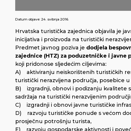
Datum objave:
24. svibnja 2016.
Hrvatska turistička zajednica objavila je ja
inicijativa i proizvoda na turistički nerazv
Predmet javnog poziva je
dodjela bespovr
zajednice (HTZ) za poduzetničke i javne 
koji pridonose sljedećim ciljevima:
A) aktiviranju neiskorištenih turističkih r
turistički nerazvijena područja, posebice 
B) izgradnji, obnovi i podizanju kvalitete 
sadržaja na turistički nerazvijenim područj
C) izgradnji i obnovi javne turističke infr
D) razvoju turističke ponude s većom do
prosječnu potrošnju turista,
E) razvoju gospodarske aktivnosti i poveća