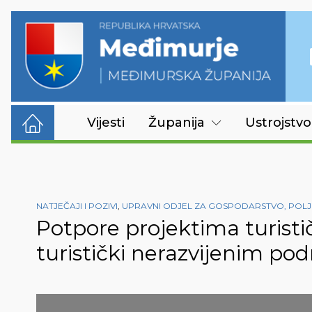
Vijesti
Županija
Ustrojstvo
NATJEČAJI I POZIVI
,
UPRAVNI ODJEL ZA GOSPODARSTVO, POLJ
Potpore projektima turističk
turistički nerazvijenim po