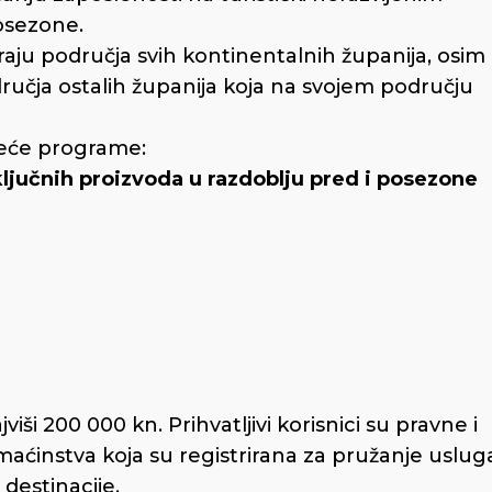
osezone.
aju područja svih kontinentalnih županija, osim
ručja ostalih županija koja na svojem području
deće programe:
ključnih proizvoda u razdoblju pred i posezone
viši 200 000 kn. Prihvatljivi korisnici su pravne i
omaćinstva koja su registrirana za pružanje uslug
destinacije.