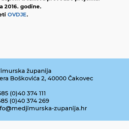
a 2016. godine.
eti
OVDJE
.
imurska županija
era Boškovića 2, 40000 Čakovec
385 (0)40 374 111
385 (0)40 374 269
info@medjimurska-zupanija.hr