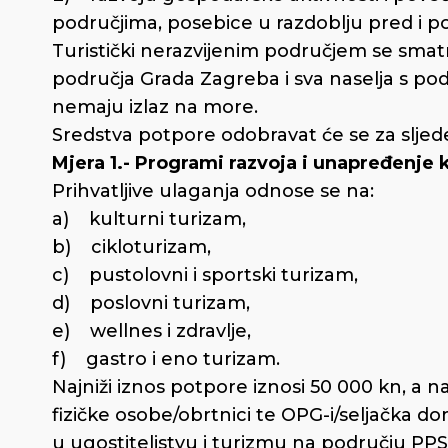
područjima, posebice u razdoblju pred i p
Turistički nerazvijenim područjem se smatr
područja Grada Zagreba i sva naselja s pod
nemaju izlaz na more.
Sredstva potpore odobravat će se za slje
Mjera 1.- Programi razvoja i unapređenje 
Prihvatljive ulaganja odnose se na:
a) kulturni turizam,
b) cikloturizam,
c) pustolovni i sportski turizam,
d) poslovni turizam,
e) wellnes i zdravlje,
f) gastro i eno turizam.
Najniži iznos potpore iznosi 50 000 kn, a naj
fizičke osobe/obrtnici te OPG-i/seljačka d
u ugostiteljstvu i turizmu na području PPS 