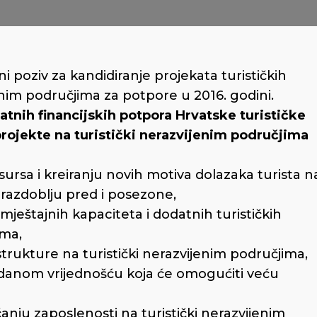
vni poziv za kandidiranje projekata turističkih
ijenim područjima za potpore u 2016. godini.
atnih financijskih potpora Hrvatske turističke
projekte na turistički nerazvijenim područjima
esursa i kreiranju novih motiva dolazaka turista n
u razdoblju pred i posezone,
smještajnih kapaciteta i dodatnih turističkih
ima,
astrukture na turistički nerazvijenim područjima,
danom vrijednošću koja će omogućiti veću
nju zaposlenosti na turistički nerazvijenim