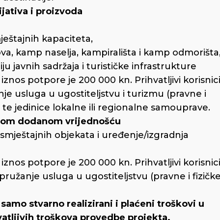
ijativa i proizvoda
ještajnih kapaciteta,
, kamp naselja, kampirališta i kamp odmorišta
ju javnih sadržaja i turističke infrastrukture
 iznos potpore je 200 000 kn. Prihvatljivi korisnic
anje usluga u ugostiteljstvu i turizmu (pravne i
 te jedinice lokalne ili regionalne samouprave.
većom dodanom vrijednošću
e smještajnih objekata i uređenje/izgradnja
 iznos potpore je 200 000 kn. Prihvatljivi korisnic
 pružanje usluga u ugostiteljstvu (pravne i fizičk
samo stvarno realizirani i plaćeni troškovi u
vatljivih troškova provedbe projekta.