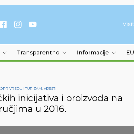
Vis
Transparentno
Informacije
EU
OPRIVREDU I TURIZAM
,
VIJESTI
ih inicijativa i proizvoda na
dručjima u 2016.