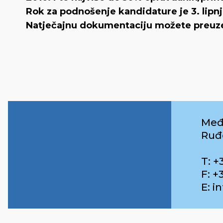
Rok za podnošenje kandidature je 3. lipnj
Natječajnu dokumentaciju možete preuz
Međ
Ruđ
T: +
F: +
E: 