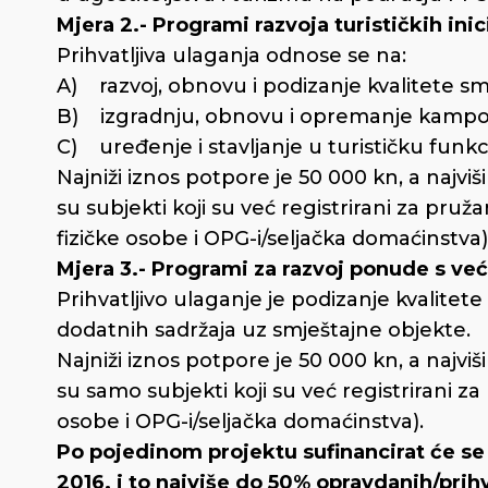
Mjera 2.- Programi razvoja turističkih inic
Prihvatljiva ulaganja odnose se na:
A) razvoj, obnovu i podizanje kvalitete sm
B) izgradnju, obnovu i opremanje kampova
C) uređenje i stavljanje u turističku funkci
Najniži iznos potpore je 50 000 kn, a najviši
su subjekti koji su već registrirani za pruž
fizičke osobe i OPG-i/seljačka domaćinstva)
Mjera 3.- Programi za razvoj ponude s 
Prihvatljivo ulaganje je podizanje kvalitet
dodatnih sadržaja uz smještajne objekte.
Najniži iznos potpore je 50 000 kn, a najviši
su samo subjekti koji su već registrirani za
osobe i OPG-i/seljačka domaćinstva).
Po pojedinom projektu sufinancirat će se 
2016. i to najviše do 50% opravdanih/prih