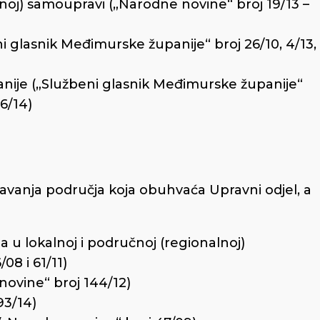
lnoj) samoupravi („Narodne novine“ broj 19/13 –
 glasnik Međimurske županije“ broj 26/10, 4/13,
ije („Službeni glasnik Međimurske županije“
 6/14)
navanja područja koja obuhvaća Upravni odjel, a
 u lokalnoj i područnoj (regionalnoj)
08 i 61/11)
novine“ broj 144/12)
93/14)