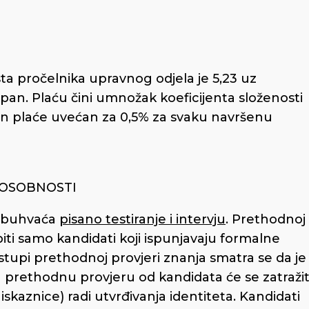
ta pročelnika upravnog odjela je 5,23 uz
pan. Plaću čini umnožak koeficijenta složenosti
un plaće uvećan za 0,5% za svaku navršenu
POSOBNOSTI
 obuhvaća
pisano testiranje i intervju
. Prethodnoj
iti samo kandidati koji ispunjavaju formalne
ristupi prethodnoj provjeri znanja smatra se da je
a prethodnu provjeru od kandidata će se zatražit
kaznice) radi utvrđivanja identiteta. Kandidati