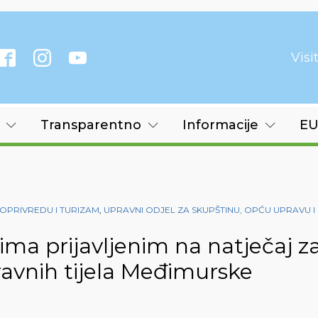
Vis
Transparentno
Informacije
EU
OPRIVREDU I TURIZAM
,
UPRAVNI ODJEL ZA SKUPŠTINU, OPĆU UPRAVU I
ima prijavljenim na natječaj z
avnih tijela Međimurske