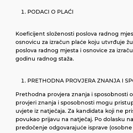
PODACI O PLAĆI
Koeficijent složenosti poslova radnog mjes
osnovicu za izračun plaće koju utvrđuje žu
poslova radnog mjesta i osnovice za izrač
godinu radnog staža.
PRETHODNA PROVJERA ZNANJA I S
Prethodna provjera znanja i sposobnosti
provjeri znanja i sposobnosti mogu pristup
uvjete iz natječaja. Za kandidata koji ne p
povukao prijavu na natječaj. Po dolasku n
predočenje odgovarajuće isprave (osobne is