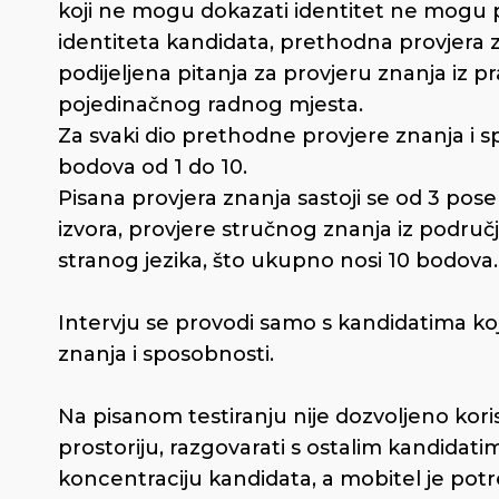
koji ne mogu dokazati identitet ne mogu p
identiteta kandidata, prethodna provjera z
podijeljena pitanja za provjeru znanja iz p
pojedinačnog radnog mjesta.
Za svaki dio prethodne provjere znanja i s
bodova od 1 do 10.
Pisana provjera znanja sastoji se od 3 poseb
izvora, provjere stručnog znanja iz područ
stranog jezika, što ukupno nosi 10 bodova.
Intervju se provodi samo s kandidatima koj
znanja i sposobnosti.
Na pisanom testiranju nije dozvoljeno koris
prostoriju, razgovarati s ostalim kandidatim
koncentraciju kandidata, a mobitel je potre