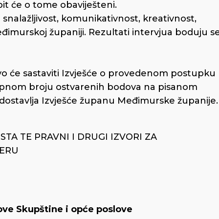
 bit će o tome obaviješteni.
 snalažljivost, komunikativnost, kreativnost,
Međimurskoj županiji. Rezultati intervjua boduju s
 će sastaviti Izvješće o provedenom postupku
kupnom broju ostvarenih bodova na pisanom
m dostavlja Izvješće županu Međimurske županije.
A TE PRAVNI I DRUGI IZVORI ZA
JERU
ove Skupštine i opće poslove