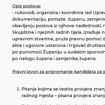
Opis poslova:
- rukovodi, organizira i koordinira rad Upr
dokumentaciju, pomaže županu, zamjenic
obavljanju poslova iz njihove nadležnosti, 
Skupštine i njezinih radnih tijela, izrađuje
upravnim stvarima, pruža pravnu pomoć dr
akte i ugovore ustanova i trgovač.društav
po punomoći Županiju u sudskim sporovima 
po nalogu župana i zamjenika župana.
Pravni izvori za pripremanje kandidata za
Pitanja kojima se testira provjera znan
radnog mjesta – pisana provjera znanja