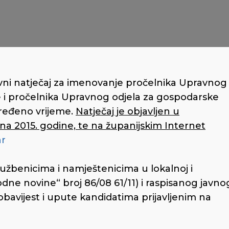
vni natječaj za imenovanje pročelnika Upravnog
e i pročelnika Upravnog odjela za gospodarske
ređeno vrijeme.
Natječaj je objavljen u
na 2015. godine, te na županijskim Internet
hr
lužbenicima i namještenicima u lokalnoj i
dne novine“ broj 86/08 61/11) i raspisanog javno
obavijest i upute kandidatima prijavljenim na