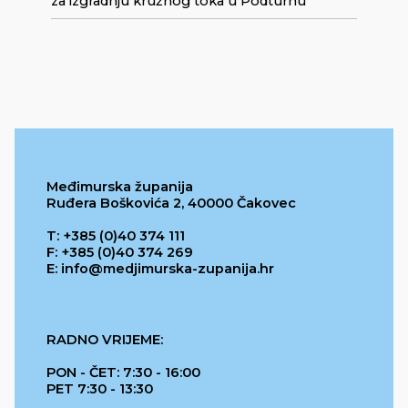
za izgradnju kružnog toka u Podturnu
Međimurska županija
Ruđera Boškovića 2, 40000 Čakovec
T: +385 (0)40 374 111
F: +385 (0)40 374 269
E: info@medjimurska-zupanija.hr
RADNO VRIJEME:
PON - ČET: 7:30 - 16:00
PET 7:30 - 13:30