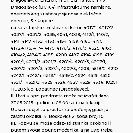
Dragoslavcu: izlazi br. 1 i br. 2 iz TS 10/0,4 kV
Dragoslavec (Br. 164) infrastrukturne namjene,
energetskog sustava prijenosa električne
energije, 3. skupine,
na katastarskim česticama k.č.br. 4017/1, 4017/2,
4037/1, 4037/2, 4038, 4041, 4039, 4112/1, 140/2,
4141, 4147, 4152, 4153, 4154, 4159, 4160, 4170,
4172,4173, 4174, 4175, 4176/2, 4176/3, 4525, 4183,
4184/2, 4184/3, 4185, 4200, 4187, 4194, 4198, 4199,
4201/1, 4201/2, 4201/3, 4201/4, 4201/5, 4207/1,
4207/2, 4207/3, 4207/4, 4207/5, 4208, 4518/2, 4210,
4242/1, 4242/4, 4518/1, 4518/2, 4524, 4519, 4520,
4521/1, 4521/2, 4525, 4526, 4527, 4529, 4536, 10201
i 10203 k.o. Lopatinec (Dragoslavec).
II. Uvid u spis predmeta može se izvršiti dana
27.05.2015. godine u 09:00 sati, na lokaciji –
Upravni odjel za prostorno uređenje, gradnju i
zaštitu okoliša, R. Boškovića 2, soba broj 10.
III. Pozivu se može odazvati stranka osobno ili
putem svoga opunomoćenika, a na uvid treba