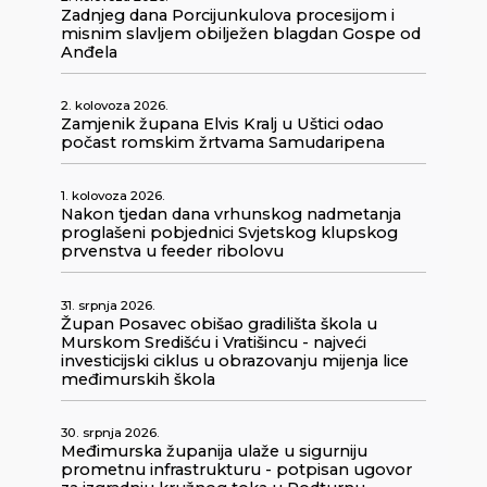
Zadnjeg dana Porcijunkulova procesijom i
misnim slavljem obilježen blagdan Gospe od
Anđela
2. kolovoza 2026.
Zamjenik župana Elvis Kralj u Uštici odao
počast romskim žrtvama Samudaripena
1. kolovoza 2026.
Nakon tjedan dana vrhunskog nadmetanja
proglašeni pobjednici Svjetskog klupskog
prvenstva u feeder ribolovu
31. srpnja 2026.
Župan Posavec obišao gradilišta škola u
Murskom Središću i Vratišincu - najveći
investicijski ciklus u obrazovanju mijenja lice
međimurskih škola
30. srpnja 2026.
Međimurska županija ulaže u sigurniju
prometnu infrastrukturu - potpisan ugovor