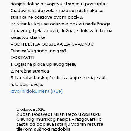
donjeti dokaz o svojstvu stranke u postupku.
Građevinska dozvola može se izdati i ako se
stranka ne odazove ovom pozivu.
IV. Stranka koja se odazove pozivu nadležnoga
upravnog tijela za uvid, dužna je dokazati da ima
svojstvo stranke.
VODITELJICA ODSJEKA ZA GRADNJU
Dragica Vugrinec, ing.građ.
DOSTAVITI:
1. Oglasna ploča upravog tijela,
2. Mrežna stranica,
3. Na katastarskoj čestici za koju se izdaje akt,
4. U spis, ovdje.
Izvorni dokument (PDF)
7. kolovoza 2026.
Župan Posavec i Milan Rezo u obilasku
Glavnog murskog nasipa – razgovarali o
zaštiti od poplava i stanju vodnih resursa
tijekom sušnog razdoblja