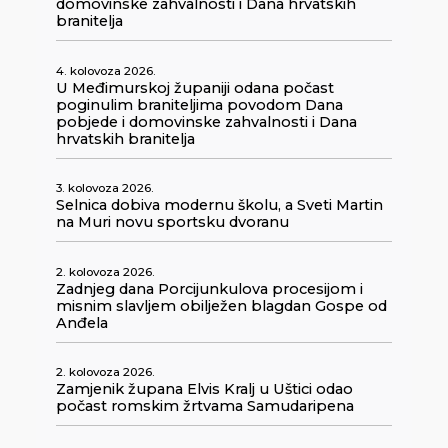
domovinske zahvalnosti i Dana hrvatskih
branitelja
4. kolovoza 2026.
U Međimurskoj županiji odana počast
poginulim braniteljima povodom Dana
pobjede i domovinske zahvalnosti i Dana
hrvatskih branitelja
3. kolovoza 2026.
Selnica dobiva modernu školu, a Sveti Martin
na Muri novu sportsku dvoranu
2. kolovoza 2026.
Zadnjeg dana Porcijunkulova procesijom i
misnim slavljem obilježen blagdan Gospe od
Anđela
2. kolovoza 2026.
Zamjenik župana Elvis Kralj u Uštici odao
počast romskim žrtvama Samudaripena