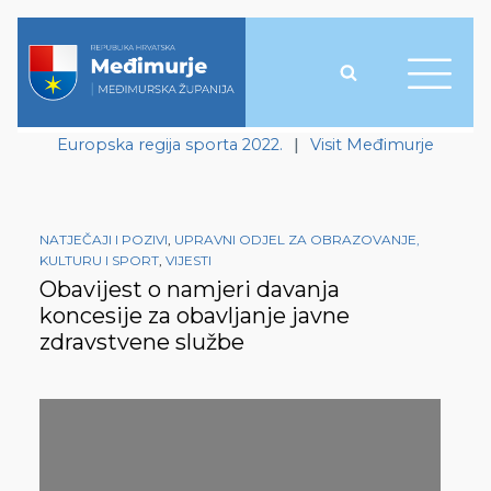
Europska regija sporta 2022.
|
Visit Međimurje
NATJEČAJI I POZIVI
,
UPRAVNI ODJEL ZA OBRAZOVANJE,
KULTURU I SPORT
,
VIJESTI
Obavijest o namjeri davanja
koncesije za obavljanje javne
zdravstvene službe