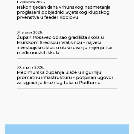
1. kolovoza 2026.
Nakon tjedan dana vrhunskog nadmetanja
proglašeni pobjednici Svjetskog klupskog
prvenstva u feeder ribolovu
31. srpnja 2026.
Župan Posavec obišao gradilišta škola u
Murskom Središću i Vratišincu - najveći
investicijski ciklus u obrazovanju mijenja lice
međimurskih škola
30. srpnja 2026.
Međimurska županija ulaže u sigurniju
prometnu infrastrukturu - potpisan ugovor
za izgradnju kružnog toka u Podturnu