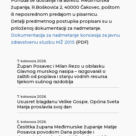
Ponuda se dostavlja na adresu: Međimurska
županija, R.Boškovića 2, 40000 Čakovec, poštom
ili neposrednom predajom u pisarnicu.
Detalji predmetnog postupka propisani su u
priloženoj dokumentaciji za nadmetanje.
Dokumentacija za nadmetanje koncesija za javnu
zdravstvenu sluzbu MŽ 2015
(PDF)
7. kolovoza 2026.
Župan Posavec i Milan Rezo u obilasku
Glavnog murskog nasipa – razgovarali o
zaštiti od poplava i stanju vodnih resursa
tijekom sušnog razdoblja
7. kolovoza 2026.
Ususret blagdanu Velike Gospe, Općina Sveta
Marija proslavila svoj dan
5. kolovoza 2026.
Čestitka župana Međimurske županije Matije
Posavca povodom Dana pobjede i