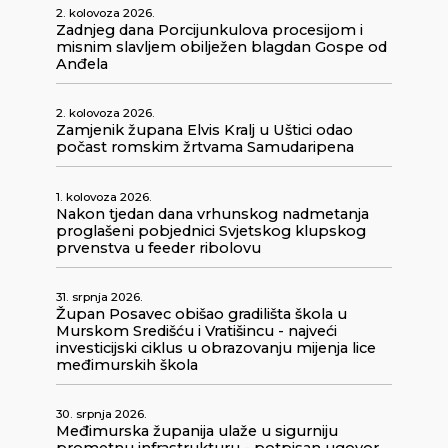
2. kolovoza 2026.
Zadnjeg dana Porcijunkulova procesijom i
misnim slavljem obilježen blagdan Gospe od
Anđela
2. kolovoza 2026.
Zamjenik župana Elvis Kralj u Uštici odao
počast romskim žrtvama Samudaripena
1. kolovoza 2026.
Nakon tjedan dana vrhunskog nadmetanja
proglašeni pobjednici Svjetskog klupskog
prvenstva u feeder ribolovu
31. srpnja 2026.
Župan Posavec obišao gradilišta škola u
Murskom Središću i Vratišincu - najveći
investicijski ciklus u obrazovanju mijenja lice
međimurskih škola
30. srpnja 2026.
Međimurska županija ulaže u sigurniju