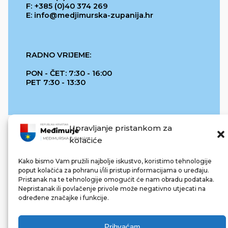
F: +385 (0)40 374 269
E: info@medjimurska-zupanija.hr
RADNO VRIJEME:
PON - ČET: 7:30 - 16:00
PET 7:30 - 13:30
Upravljanje pristankom za
kolačiće
Kako bismo Vam pružili najbolje iskustvo, koristimo tehnologije
poput kolačića za pohranu i/ili pristup informacijama o uređaju.
Pristanak na te tehnologije omogućit će nam obradu podataka.
REPUBLIKA HRVATSKA
Nepristanak ili povlačenje privole može negativno utjecati na
određene značajke i funkcije.
Prihvaćam