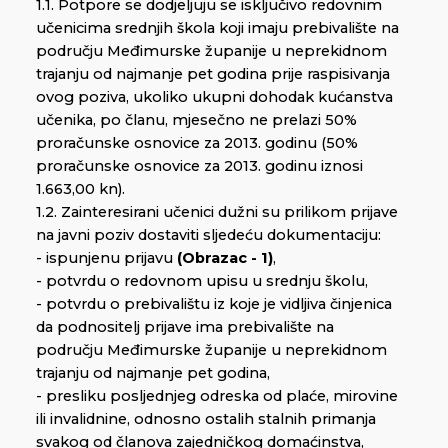
1.1. Potpore se dodjeljuju se isključivo redovnim
učenicima srednjih škola koji imaju prebivalište na
području Međimurske županije u neprekidnom
trajanju od najmanje pet godina prije raspisivanja
ovog poziva, ukoliko ukupni dohodak kućanstva
učenika, po članu, mjesečno ne prelazi 50%
proračunske osnovice za 2013. godinu (50%
proračunske osnovice za 2013. godinu iznosi
1.663,00 kn).
1.2. Zainteresirani učenici dužni su prilikom prijave
na javni poziv dostaviti sljedeću dokumentaciju:
- ispunjenu prijavu
(Obrazac - 1)
,
- potvrdu o redovnom upisu u srednju školu,
- potvrdu o prebivalištu iz koje je vidljiva činjenica
da podnositelj prijave ima prebivalište na
području Međimurske županije u neprekidnom
trajanju od najmanje pet godina,
- presliku posljednjeg odreska od plaće, mirovine
ili invalidnine, odnosno ostalih stalnih primanja
svakog od članova zajedničkog domaćinstva,