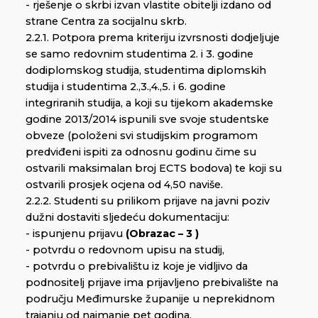
- rješenje o skrbi izvan vlastite obitelji izdano od
strane Centra za socijalnu skrb.
2.2.1. Potpora prema kriteriju izvrsnosti dodjeljuje
se samo redovnim studentima 2. i 3. godine
dodiplomskog studija, studentima diplomskih
studija i studentima 2.,3.,4.,5. i 6. godine
integriranih studija, a koji su tijekom akademske
godine 2013/2014 ispunili sve svoje studentske
obveze (položeni svi studijskim programom
predviđeni ispiti za odnosnu godinu čime su
ostvarili maksimalan broj ECTS bodova) te koji su
ostvarili prosjek ocjena od 4,50 naviše.
2.2.2. Studenti su prilikom prijave na javni poziv
dužni dostaviti sljedeću dokumentaciju:
- ispunjenu prijavu
(Obrazac – 3 )
- potvrdu o redovnom upisu na studij,
- potvrdu o prebivalištu iz koje je vidljivo da
podnositelj prijave ima prijavljeno prebivalište na
području Međimurske županije u neprekidnom
trajanju od najmanje pet godina,