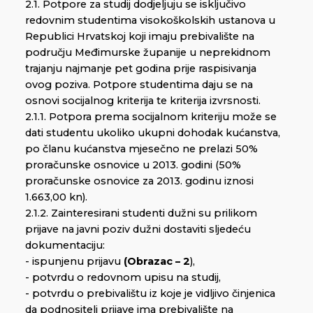
2.1. Potpore za studij dodjeljuju se isključivo
redovnim studentima visokoškolskih ustanova u
Republici Hrvatskoj koji imaju prebivalište na
području Međimurske županije u neprekidnom
trajanju najmanje pet godina prije raspisivanja
ovog poziva. Potpore studentima daju se na
osnovi socijalnog kriterija te kriterija izvrsnosti.
2.1.1. Potpora prema socijalnom kriteriju može se
dati studentu ukoliko ukupni dohodak kućanstva,
po članu kućanstva mjesečno ne prelazi 50%
proračunske osnovice u 2013. godini (50%
proračunske osnovice za 2013. godinu iznosi
1.663,00 kn).
2.1.2. Zainteresirani studenti dužni su prilikom
prijave na javni poziv dužni dostaviti sljedeću
dokumentaciju:
- ispunjenu prijavu
(Obrazac – 2
),
- potvrdu o redovnom upisu na studij,
- potvrdu o prebivalištu iz koje je vidljivo činjenica
da podnositelj prijave ima prebivalište na