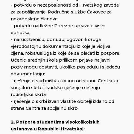
- potvrdu o nezaposlenosti od Hrvatskog zavoda
za zapošljavanje, Područne službe Čakovec za
nezaposlene članove,
- potvrdu nadležne Porezne uprave o visini
dohotka,
- narudžbenicu, ponudu, ugovor ili druga
vjerodostojnu dokumentaciju iz koje je vidljiva
cijena, roba/usluga iz koje će se plaćati iz potpore.
Učenici srednjih škola prilikom prijave na javni
poziv mogu dostaviti, ukoliko posjeduju i sljedeću
dokumentaciju:
- rješenje o skrbništvu izdano od strane Centra za
socijalnu skrb ili sudsko rješenje o lišenju
roditeljske skrbi,
- rješenje o skrbi izvan vlastite obitelji izdano od
strane Centra za socijalnu skrb.
2. Potpore studentima visokoškolskih
ustanova u Republici Hrvatskoj: