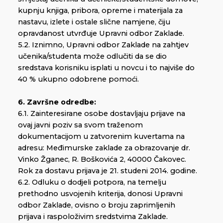
kupnju knjiga, pribora, opreme i materijala za
nastavu, izlete i ostale slične namjene, čiju
opravdanost utvrđuje Upravni odbor Zaklade.
5.2. Iznimno, Upravni odbor Zaklade na zahtjev
učenika/studenta može odlučiti da se dio
sredstava korisniku isplati u novcu i to najviše do
40 % ukupno odobrene pomoći.
6. Završne odredbe:
6.1. Zainteresirane osobe dostavljaju prijave na
ovaj javni poziv sa svom traženom
dokumentacijom u zatvorenim kuvertama na
adresu: Međimurske zaklade za obrazovanje dr.
Vinko Žganec, R. Boškovića 2, 40000 Čakovec.
Rok za dostavu prijava je 21. studeni 2014. godine.
6.2. Odluku o dodjeli potpora, na temelju
prethodno usvojenih kriterija, donosi Upravni
odbor Zaklade, ovisno o broju zaprimljenih
prijava i raspoloživim sredstvima Zaklade.