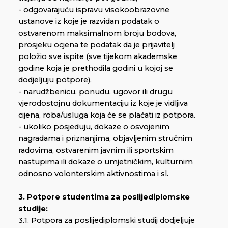
- odgovarajuću ispravu visokoobrazovne
ustanove iz koje je razvidan podatak o
ostvarenom maksimalnom broju bodova,
prosjeku ocjena te podatak da je prijavitelj
položio sve ispite (sve tijekom akademske
godine koja je prethodila godini u kojoj se
dodjeljuju potpore),
- narudžbenicu, ponudu, ugovor ili drugu
vjerodostojnu dokumentaciju iz koje je vidljiva
cijena, roba/usluga koja će se plaćati iz potpora.
- ukoliko posjeduju, dokaze o osvojenim
nagradama i priznanjima, objavljenim stručnim
radovima, ostvarenim javnim ili sportskim
nastupima ili dokaze o umjetničkim, kulturnim
odnosno volonterskim aktivnostima i sl.
3. Potpore studentima za poslijediplomske
studije:
3.1. Potpora za poslijediplomski studij dodjeljuje