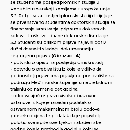
se studentima poslijediplomskih studija u
Republici Hrvatskoj i zemljama Europske unije.
3.2. Potpora za poslijediplomski studij dodjeljuje
se prvenstveno studentima doktorskih studija za
financiranje istraživanja, pripremu doktorskih
radova i troškove obrane doktorske disertacije.
3.3 Studenti su prilikom prijave na javni poziv
dužni dostaviti sljedeću dokumentaciju:
- ispunjenu prijavu
(Obrazac - 4)
- potvrdu o upisu na poslijediplomski studij
- potvrdu o prebivalištu iz koje je vidljivo da
podnositelj prijave ima prijavljeno prebivalište na
području Međimurske županije u neprekidnom
trajanju od najmanje pet godina,
- odgovarajuću ispravu visokoobrazovne
ustanove iz koje je razvidan podatak o
ostvarenom maksimalnom broju bodova,
prosjeku ocjena te podatak da je prijavitelj
položio sve ispite (sve tijekom akademske
godine koja je prethodila godini u kojoj se