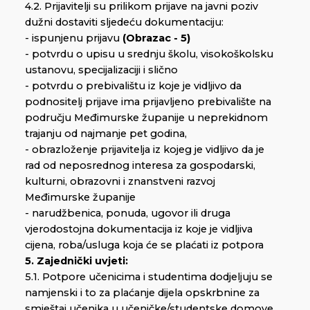
4.2. Prijavitelji su prilikom prijave na javni poziv
dužni dostaviti sljedeću dokumentaciju:
- ispunjenu prijavu
(Obrazac - 5)
- potvrdu o upisu u srednju školu, visokoškolsku
ustanovu, specijalizaciji i slično
- potvrdu o prebivalištu iz koje je vidljivo da
podnositelj prijave ima prijavljeno prebivalište na
području Međimurske županije u neprekidnom
trajanju od najmanje pet godina,
- obrazloženje prijavitelja iz kojeg je vidljivo da je
rad od neposrednog interesa za gospodarski,
kulturni, obrazovni i znanstveni razvoj
Međimurske županije
- narudžbenica, ponuda, ugovor ili druga
vjerodostojna dokumentacija iz koje je vidljiva
cijena, roba/usluga koja će se plaćati iz potpora
5. Zajednički uvjeti:
5.1. Potpore učenicima i studentima dodjeljuju se
namjenski i to za plaćanje dijela opskrbnine za
smještaj učenika u učeničke/studentske domove,