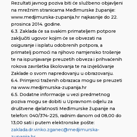
Rezultati javnog poziva biti će službeno objavljeni
na mrežnim stranicama Međimurske županije:
www.medjimurska-zupanija.hr najkasnije do 22.
prosinca 2014. godine.
6.3. Zaklada će sa svakim primateljem potpore
zaključiti ugovor kojim će se obvezati na
osiguranje i isplatu odobrenih potpora, a
primatelj pomoći na njihovo namjensko trošenje
te na ispunjavanje preuzetih obveza i prihvaćenih
rokova završetka školovanja te na izvješćivanje
Zaklade o svom napredovanju u obrazovanju.
6.4. Primjerci traženih obrazaca mogu se preuzeti
na www.medjimurska-zupanija.hr
6.5. Dodatne informacije u vezi predmetnog
poziva mogu se dobiti u Upravnom odjelu za
društvene djelatnosti Međimurske županije na
telefon: 040/374-225, radnim danom od 08,00 do
13,00 sati i putem elektronske pošte:
zaklada.dr.vinko.zganec@medjimurska-
zupanija.hr