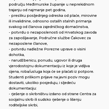
području Međimurske županije u neprekidnom
trajanju od najmanje pet godina,
- presliku posljednjeg odreska od plaće, mirovine
ili invalidnine, odnosno ostalih stalnih primanja
svakog od članova zajedničkog domaćinstva,
- potvrdu o nezaposlenosti od Hrvatskog zavoda
za zapošljavanje, Područne službe Čakovec za
nezaposlene članove,
- potvrdu nadležne Porezne uprave o visini
dohotka,
- narudžbenicu, ponudu, ugovor ili druga
vjerodostojnu dokumentaciju iz koje je vidljiva
cijena, roba/usluga koja će se plaćati iz potpore.
Studenti prilikom prijave na javni poziv mogu
dostaviti, ukoliko posjeduju, i sljedeću
dokumentaciju:
- rješenje o skrbništvu izdano od strane Centra za
socijalnu skrb ili sudsko rješenje o lišenju
roditeljske skrbi,