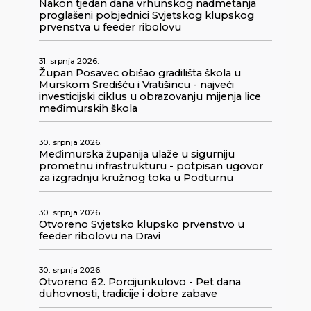
Nakon tjedan dana vrhunskog nadmetanja
proglašeni pobjednici Svjetskog klupskog
prvenstva u feeder ribolovu
31. srpnja 2026.
Župan Posavec obišao gradilišta škola u
Murskom Središću i Vratišincu - najveći
investicijski ciklus u obrazovanju mijenja lice
međimurskih škola
30. srpnja 2026.
Međimurska županija ulaže u sigurniju
prometnu infrastrukturu - potpisan ugovor
za izgradnju kružnog toka u Podturnu
30. srpnja 2026.
Otvoreno Svjetsko klupsko prvenstvo u
feeder ribolovu na Dravi
30. srpnja 2026.
Otvoreno 62. Porcijunkulovo - Pet dana
duhovnosti, tradicije i dobre zabave