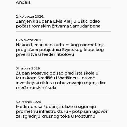
Anđela
2. kolovoza 2026.
Zamjenik župana Elvis Kralj u Uštici odao
počast romskim žrtvama Samudaripena
1. kolovoza 2026.
Nakon tjedan dana vrhunskog nadmetanja
proglašeni pobjednici Svjetskog klupskog
prvenstva u feeder ribolovu
31. srpnja 2026.
Župan Posavec obišao gradilišta škola u
Murskom Središću i Vratišincu - najveći
investicijski ciklus u obrazovanju mijenja lice
međimurskih škola
30. srpnja 2026.
Međimurska županija ulaže u sigurniju
prometnu infrastrukturu - potpisan ugovor
za izgradnju kružnog toka u Podturnu