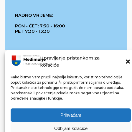
RADNO VRIJEME:
PON - ČET: 7:30 - 16:00
PET 7:30 - 13:30
Upravljanje pristankom za
kolačiće
Kako bismo Vam pružili najbolje iskustvo, koristimo tehnologije
poput kolačića za pohranu i/ili pristup informacijama o uređaju.
Pristanak na te tehnologije omogućit će nam obradu podataka.
REPUBLIKA HRVATSKA
Nepristanak ili povlačenje privole može negativno utjecati na
određene značajke i funkcije.
Prihvaćam
Odbijam kolačiće
© 2022 Međimurska županija. Sva prava pridržana.