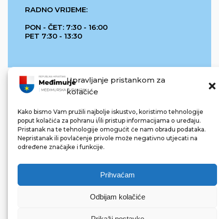
RADNO VRIJEME:
PON - ČET: 7:30 - 16:00
PET 7:30 - 13:30
Upravljanje pristankom za
kolačiće
Kako bismo Vam pružili najbolje iskustvo, koristimo tehnologije
poput kolačića za pohranu i/ili pristup informacijama o uređaju.
Pristanak na te tehnologije omogućit će nam obradu podataka.
REPUBLIKA HRVATSKA
Nepristanak ili povlačenje privole može negativno utjecati na
određene značajke i funkcije.
Prihvaćam
Odbijam kolačiće
© 2022 Međimurska županija. Sva prava pridržana.
Made with ❤ by bg & 3na3.
Prikaži postavke