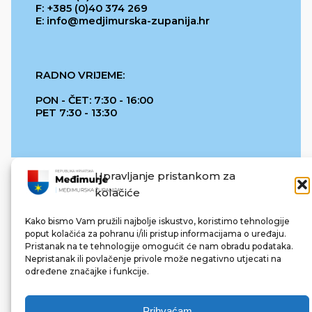
F: +385 (0)40 374 269
E: info@medjimurska-zupanija.hr
RADNO VRIJEME:
PON - ČET: 7:30 - 16:00
PET 7:30 - 13:30
Upravljanje pristankom za
kolačiće
Kako bismo Vam pružili najbolje iskustvo, koristimo tehnologije
poput kolačića za pohranu i/ili pristup informacijama o uređaju.
Pristanak na te tehnologije omogućit će nam obradu podataka.
REPUBLIKA HRVATSKA
Nepristanak ili povlačenje privole može negativno utjecati na
određene značajke i funkcije.
Prihvaćam