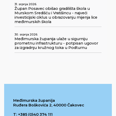
31. srpnja 2026.
Župan Posavec obišao gradilišta škola u
Murskom Središću i Vratišincu - najveći
investicijski ciklus u obrazovanju mijenja lice
međimurskih škola
30. srpnja 2026.
Međimurska županija ulaže u sigurniju
prometnu infrastrukturu - potpisan ugovor
za izgradnju kružnog toka u Podturnu
Međimurska županija
Ruđera Boškovića 2, 40000 Čakovec
T: +385 (0)40 374 111