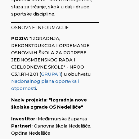
staza za trčanje, skok u dalj i druge
sportske discipline.
OSNOVNE INFORMACIJE
POZIV:
"IZGRADNJA,
REKONSTRUKCIJA I OPREMANJE
OSNOVNIH ŠKOLA ZA POTREBE
JEDNOSMJENSKOG RADA I
CJELODNEVNE ŠKOLE" - NPOO
C3.1.R1-I2.01 (
GRUPA 1
) u obuhvatu
Nacionalnog plana oporavka i
otpornosti
.
Naziv projekta:
"Izgradnja nove
školske zgrade OŠ Nedelišće"
Investitor:
Međimurska županija
Partneri:
Osnovna škola Nedelišće,
Općina Nedelišće