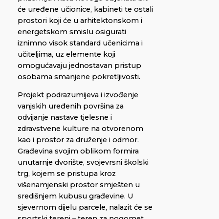
će uređene učionice, kabineti te ostali
prostori koji će u arhitektonskom i
energetskom smislu osigurati
iznimno visok standard učenicima i
učiteljima, uz elemente koji
omogućavaju jednostavan pristup
osobama smanjene pokretljivosti.
Projekt podrazumijeva i izvođenje
vanjskih uređenih površina za
odvijanje nastave tjelesne i
zdravstvene kulture na otvorenom
kao i prostor za druženje i odmor.
Građevina svojim oblikom formira
unutarnje dvorište, svojevrsni školski
trg, kojem se pristupa kroz
višenamjenski prostor smješten u
središnjem kubusu građevine. U
sjevernom dijelu parcele, nalazit će se
sportski tereni – teren za nogomet,