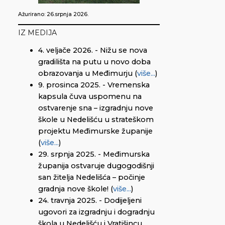
Ažurirano: 26.srpnja 2026.
IZ MEDIJA
4. veljače 2026. - Nižu se nova
gradilišta na putu u novo doba
obrazovanja u Međimurju (
više...
)
9. prosinca 2025. - Vremenska
kapsula čuva uspomenu na
ostvarenje sna – izgradnju nove
škole u Nedelišću u strateškom
projektu Međimurske županije
(
više...
)
29. srpnja 2025. - Međimurska
županija ostvaruje dugogodišnji
san žitelja Nedelišća – počinje
gradnja nove škole! (
više...
)
24. travnja 2025. - Dodijeljeni
ugovori za izgradnju i dogradnju
škola u Nedelišću i Vratišincu