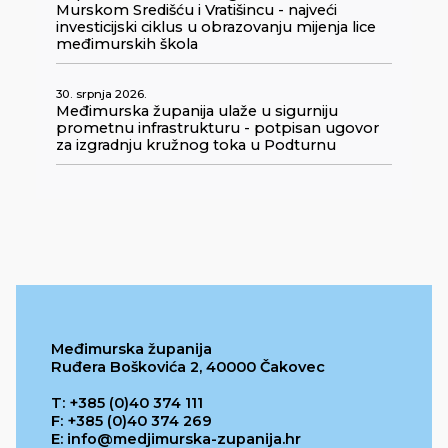
Murskom Središću i Vratišincu - najveći
investicijski ciklus u obrazovanju mijenja lice
međimurskih škola
30. srpnja 2026.
Međimurska županija ulaže u sigurniju
prometnu infrastrukturu - potpisan ugovor
za izgradnju kružnog toka u Podturnu
Međimurska županija
Ruđera Boškovića 2, 40000 Čakovec
T: +385 (0)40 374 111
F: +385 (0)40 374 269
E: info@medjimurska-zupanija.hr