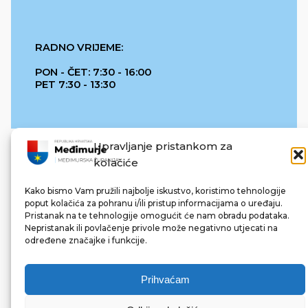
RADNO VRIJEME:
PON - ČET: 7:30 - 16:00
PET 7:30 - 13:30
Upravljanje pristankom za
kolačiće
Kako bismo Vam pružili najbolje iskustvo, koristimo tehnologije
poput kolačića za pohranu i/ili pristup informacijama o uređaju.
Pristanak na te tehnologije omogućit će nam obradu podataka.
REPUBLIKA HRVATSKA
Nepristanak ili povlačenje privole može negativno utjecati na
određene značajke i funkcije.
Prihvaćam