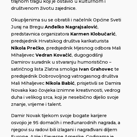
trajnom tragu koji je ostavio u kulturnom i
društvenom životu zajednice.
Okupljenima su se obratili i načelnik Općine Sveti
Juraj na Bregu
Anđelko Nagrajsalović
,
predstavnica organizatora
Karmen Klobučarić
,
predsjednik Hrvatskog društva karikaturista
Nikola Prečko
, predsjednik Mjesnog odbora Mali
Mihaljevec
Vedran Kovačić
, dugogodišnji
Damirov suradnik u stvaranju humoristično –
satiričnog lista Zlatna smoliga
Ivan Grahovec
te
predsjednik Dobrovoljnog vatrogasnog društva
Mali Mihaljevec
Nikola Babić
, prisjetivši se Damira
Novaka kao čovjeka iznimne kreativnosti, vedrog
duha i velikog srca, koji je nesebično dijelio svoje
znanje, vrijeme i talent.
Damir Novak tijekom svoje bogate karijere
osvojio je 95 domaćih i međunarodnih nagrada, a
njegovi su radovi bili izlagani i nagrađivani diljem
Europe, Azije i Sjeverne Amerike. Godinama je