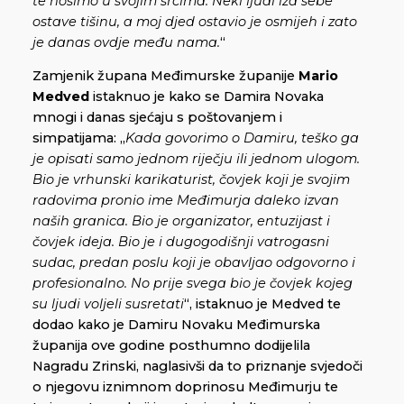
te nosimo u svojim srcima. Neki ljudi iza sebe
ostave tišinu, a moj djed ostavio je osmijeh i zato
je danas ovdje među nama.
“
Zamjenik župana Međimurske županije
Mario
Medved
istaknuo je kako se Damira Novaka
mnogi i danas sjećaju s poštovanjem i
simpatijama: „
Kada govorimo o Damiru, teško ga
je opisati samo jednom riječju ili jednom ulogom.
Bio je vrhunski karikaturist, čovjek koji je svojim
radovima pronio ime Međimurja daleko izvan
naših granica. Bio je organizator, entuzijast i
čovjek ideja. Bio je i dugogodišnji vatrogasni
sudac, predan poslu koji je obavljao odgovorno i
profesionalno. No prije svega bio je čovjek kojeg
su ljudi voljeli susretati
“, istaknuo je Medved te
dodao kako je Damiru Novaku Međimurska
županija ove godine posthumno dodijelila
Nagradu Zrinski, naglasivši da to priznanje svjedoči
o njegovu iznimnom doprinosu Međimurju te