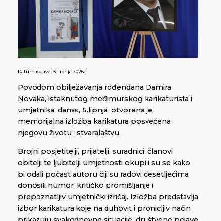
Datum objave:
5. lipnja 2026.
Povodom obilježavanja rođendana Damira
Novaka, istaknutog međimurskog karikaturista i
umjetnika, danas, 5.lipnja otvorena je
memorijalna izložba karikatura posvećena
njegovu životu i stvaralaštvu.
Brojni posjetitelji, prijatelji, suradnici, članovi
obitelji te ljubitelji umjetnosti okupili su se kako
bi odali počast autoru čiji su radovi desetljećima
donosili humor, kritičko promišljanje i
prepoznatljiv umjetnički izričaj. Izložba predstavlja
izbor karikatura koje na duhovit i pronicljiv način
prikazuju svakodnevne situacije, društvene pojave