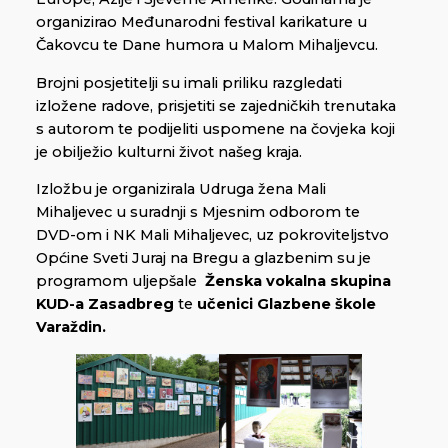
organizirao Međunarodni festival karikature u
Čakovcu te Dane humora u Malom Mihaljevcu.
Brojni posjetitelji su imali priliku razgledati
izložene radove, prisjetiti se zajedničkih trenutaka
s autorom te podijeliti uspomene na čovjeka koji
je obilježio kulturni život našeg kraja.
Izložbu je organizirala Udruga žena Mali
Mihaljevec u suradnji s Mjesnim odborom te
DVD-om i NK Mali Mihaljevec, uz pokroviteljstvo
Općine Sveti Juraj na Bregu a glazbenim su je
programom uljepšale
Ženska vokalna skupina
KUD-a Zasadbreg
te
učenici Glazbene škole
Varaždin.