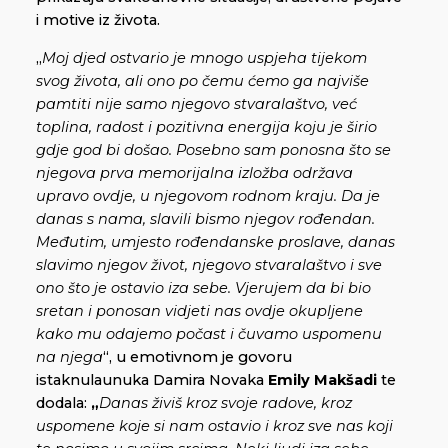
i motive iz života.
„
Moj djed ostvario je mnogo uspjeha tijekom
svog života, ali ono po čemu ćemo ga najviše
pamtiti nije samo njegovo stvaralaštvo, već
toplina, radost i pozitivna energija koju je širio
gdje god bi došao. Posebno sam ponosna što se
njegova prva memorijalna izložba održava
upravo ovdje, u njegovom rodnom kraju. Da je
danas s nama, slavili bismo njegov rođendan.
Međutim, umjesto rođendanske proslave, danas
slavimo njegov život, njegovo stvaralaštvo i sve
ono što je ostavio iza sebe. Vjerujem da bi bio
sretan i ponosan vidjeti nas ovdje okupljene
kako mu odajemo počast i čuvamo uspomenu
na njega
“, u emotivnom je govoru
istaknulaunuka Damira Novaka
Emily Makšadi
te
dodala:
„
Danas živiš kroz svoje radove, kroz
uspomene koje si nam ostavio i kroz sve nas koji