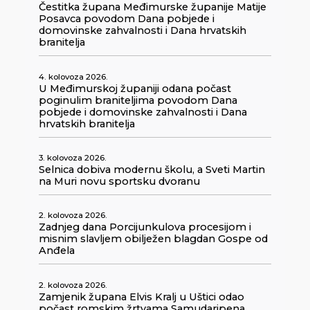
Čestitka župana Međimurske županije Matije
Posavca povodom Dana pobjede i
domovinske zahvalnosti i Dana hrvatskih
branitelja
4. kolovoza 2026.
U Međimurskoj županiji odana počast
poginulim braniteljima povodom Dana
pobjede i domovinske zahvalnosti i Dana
hrvatskih branitelja
3. kolovoza 2026.
Selnica dobiva modernu školu, a Sveti Martin
na Muri novu sportsku dvoranu
2. kolovoza 2026.
Zadnjeg dana Porcijunkulova procesijom i
misnim slavljem obilježen blagdan Gospe od
Anđela
2. kolovoza 2026.
Zamjenik župana Elvis Kralj u Uštici odao
počast romskim žrtvama Samudaripena