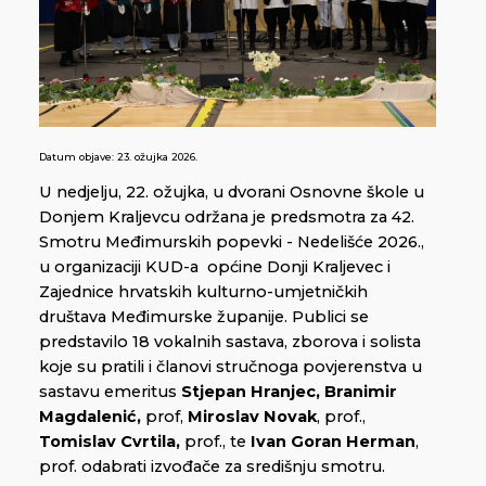
Datum objave:
23. ožujka 2026.
U nedjelju, 22. ožujka, u dvorani Osnovne škole u
Donjem Kraljevcu održana je predsmotra za 42.
Smotru Međimurskih popevki - Nedelišće 2026.,
u organizaciji KUD-a općine Donji Kraljevec i
Zajednice hrvatskih kulturno-umjetničkih
društava Međimurske županije. Publici se
predstavilo 18 vokalnih sastava, zborova i solista
koje su pratili i članovi stručnoga povjerenstva u
sastavu emeritus
Stjepan Hranjec, Branimir
Magdalenić,
prof,
Miroslav Novak
, prof.,
Tomislav Cvrtila,
prof., te
Ivan Goran Herman
,
prof. odabrati izvođače za središnju smotru.