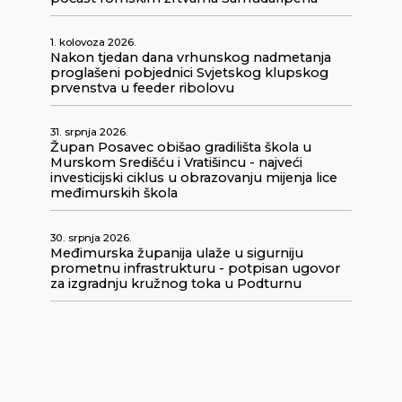
1. kolovoza 2026.
Nakon tjedan dana vrhunskog nadmetanja
proglašeni pobjednici Svjetskog klupskog
prvenstva u feeder ribolovu
31. srpnja 2026.
Župan Posavec obišao gradilišta škola u
Murskom Središću i Vratišincu - najveći
investicijski ciklus u obrazovanju mijenja lice
međimurskih škola
30. srpnja 2026.
Međimurska županija ulaže u sigurniju
prometnu infrastrukturu - potpisan ugovor
za izgradnju kružnog toka u Podturnu