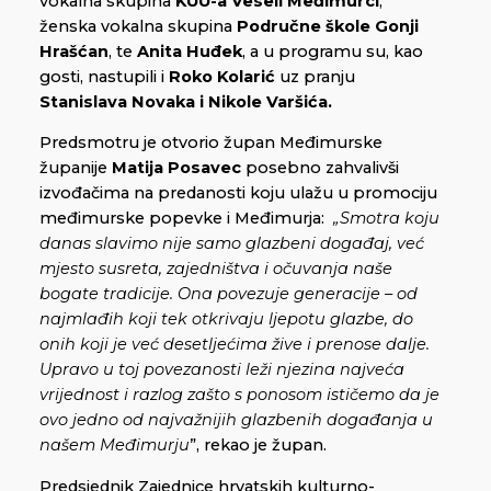
vokalna skupina
KUU-a Veseli Međimurci
,
ženska vokalna skupina
Područne škole Gonji
Hrašćan
, te
Anita Huđek
, a u programu su, kao
gosti, nastupili i
Roko Kolarić
uz pranju
Stanislava Novaka i Nikole Varšića.
Predsmotru je otvorio župan Međimurske
županije
Matija Posavec
posebno zahvalivši
izvođačima na predanosti koju ulažu u promociju
međimurske popevke i Međimurja:
„
Smotra koju
danas slavimo nije samo glazbeni događaj, već
mjesto susreta, zajedništva i očuvanja naše
bogate tradicije. Ona povezuje generacije – od
najmlađih koji tek otkrivaju ljepotu glazbe, do
onih koji je već desetljećima žive i prenose dalje.
Upravo u toj povezanosti leži njezina najveća
vrijednost i razlog zašto s ponosom ističemo da je
ovo jedno od najvažnijih glazbenih događanja u
našem Međimurju
”, rekao je župan.
Predsjednik Zajednice hrvatskih kulturno-