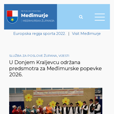
Europska regija sporta 2022.
|
Visit Međimurje
SLUŽBA ZA POSLOVE ŽUPANA
,
VIJESTI
U Donjem Kraljevcu održana
predsmotra za Međimurske popevke
2026.