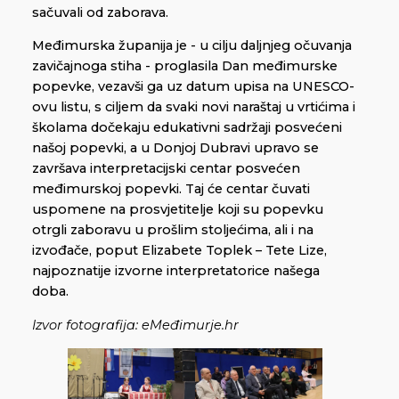
sačuvali od zaborava.
Međimurska županija je - u cilju daljnjeg očuvanja
zavičajnoga stiha - proglasila Dan međimurske
popevke, vezavši ga uz datum upisa na UNESCO-
ovu listu, s ciljem da svaki novi naraštaj u vrtićima i
školama dočekaju edukativni sadržaji posvećeni
našoj popevki, a u Donjoj Dubravi upravo se
završava interpretacijski centar posvećen
međimurskoj popevki. Taj će centar čuvati
uspomene na prosvjetitelje koji su popevku
otrgli zaboravu u prošlim stoljećima, ali i na
izvođače, poput Elizabete Toplek – Tete Lize,
najpoznatije izvorne interpretatorice našega
doba.
Izvor fotografija: eMeđimurje.hr