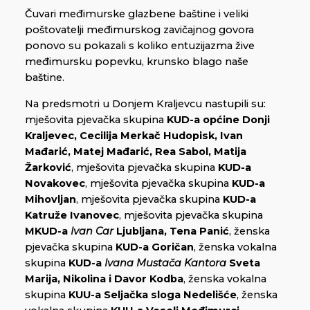
Čuvari međimurske glazbene baštine i veliki
poštovatelji međimurskog zavičajnog govora
ponovo su pokazali s koliko entuzijazma žive
međimursku popevku, krunsko blago naše
baštine.
Na predsmotri u Donjem Kraljevcu nastupili su:
mješovita pjevačka skupina
KUD-a općine Donji
Kraljevec, Cecilija Merkač Hudopisk, Ivan
Mađarić, Matej Mađarić, Rea Sabol, Matija
Žarković
, mješovita pjevačka skupina
KUD-a
Novakovec
, mješovita pjevačka skupina
KUD-a
Mihovljan
, mješovita pjevačka skupina
KUD-a
Katruže Ivanovec
, mješovita pjevačka skupina
MKUD-a
Ivan Car
Ljubljana, Tena Panić
, ženska
pjevačka skupina
KUD-a Goričan
, ženska vokalna
skupina
KUD-a
Ivana Mustača Kantora
Sveta
Marija, Nikolina i Davor Kodba
, ženska vokalna
skupina
KUU-a Seljačka sloga Nedelišće
, ženska