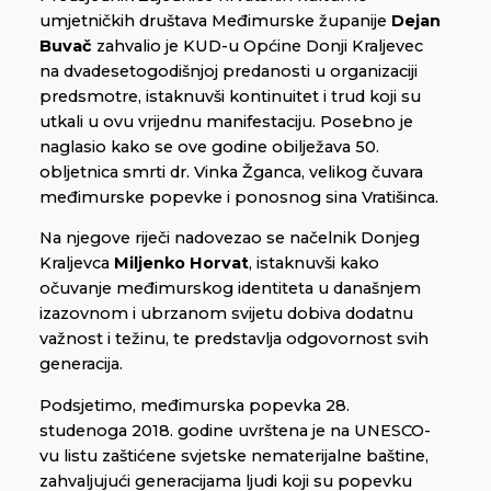
umjetničkih društava Međimurske županije
Dejan
Buvač
zahvalio je KUD-u Općine Donji Kraljevec
na dvadesetogodišnjoj predanosti u organizaciji
predsmotre, istaknuvši kontinuitet i trud koji su
utkali u ovu vrijednu manifestaciju. Posebno je
naglasio kako se ove godine obilježava 50.
obljetnica smrti dr. Vinka Žganca, velikog čuvara
međimurske popevke i ponosnog sina Vratišinca.
Na njegove riječi nadovezao se načelnik Donjeg
Kraljevca
Miljenko Horvat
, istaknuvši kako
očuvanje međimurskog identiteta u današnjem
izazovnom i ubrzanom svijetu dobiva dodatnu
važnost i težinu, te predstavlja odgovornost svih
generacija.
Podsjetimo, međimurska popevka 28.
studenoga 2018. godine uvrštena je na UNESCO-
vu listu zaštićene svjetske nematerijalne baštine,
zahvaljujući generacijama ljudi koji su popevku