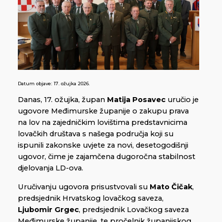
Datum objave:
17. ožujka 2026.
Danas, 17. ožujka, župan
Matija Posavec
uručio je
ugovore Međimurske županije o zakupu prava
na lov na zajedničkim lovištima predstavnicima
lovačkih društava s našega područja koji su
ispunili zakonske uvjete za novi, desetogodišnji
ugovor, čime je zajamčena dugoročna stabilnost
djelovanja LD-ova.
Uručivanju ugovora prisustvovali su
Mato Čičak
,
predsjednik Hrvatskog lovačkog saveza,
Ljubomir Grgec
, predsjednik Lovačkog saveza
Međimurske županije, te pročelnik županijskog