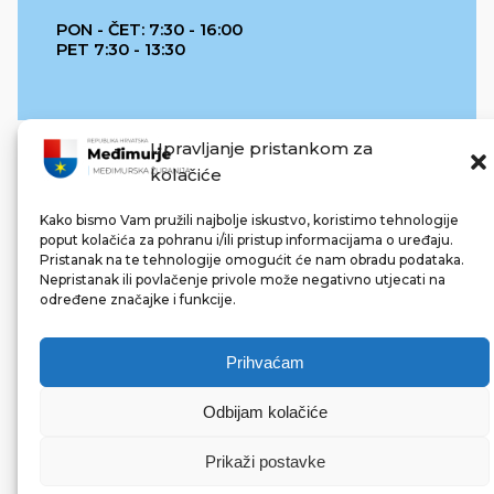
PON - ČET: 7:30 - 16:00
PET 7:30 - 13:30
Upravljanje pristankom za
kolačiće
Kako bismo Vam pružili najbolje iskustvo, koristimo tehnologije
poput kolačića za pohranu i/ili pristup informacijama o uređaju.
Pristanak na te tehnologije omogućit će nam obradu podataka.
REPUBLIKA HRVATSKA
Nepristanak ili povlačenje privole može negativno utjecati na
određene značajke i funkcije.
Prihvaćam
Odbijam kolačiće
© 2022 Međimurska županija. Sva prava pridržana.
Made with ❤ by bg & 3na3.
Prikaži postavke