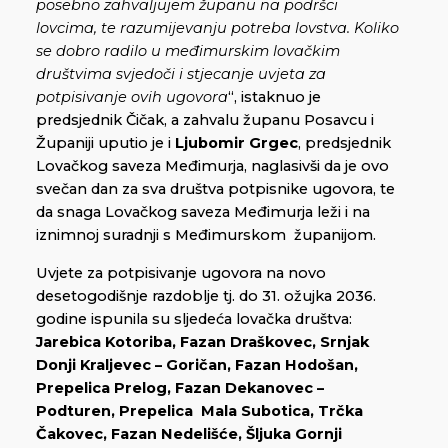
posebno zahvaljujem županu na podršci
lovcima, te razumijevanju potreba lovstva. Koliko
se dobro radilo u međimurskim lovačkim
društvima svjedoči i stjecanje uvjeta za
potpisivanje ovih ugovora
“, istaknuo je
predsjednik Čičak, a zahvalu županu Posavcu i
Županiji uputio je i
Ljubomir Grgec
, predsjednik
Lovačkog saveza Međimurja, naglasivši da je ovo
svečan dan za sva društva potpisnike ugovora, te
da snaga Lovačkog saveza Međimurja leži i na
iznimnoj suradnji s Međimurskom županijom.
Uvjete za potpisivanje ugovora na novo
desetogodišnje razdoblje tj. do 31. ožujka 2036.
godine ispunila su sljedeća lovačka društva:
Jarebica Kotoriba, Fazan Draškovec, Srnjak
Donji Kraljevec – Goričan, Fazan Hodošan,
Prepelica Prelog, Fazan Dekanovec –
Podturen, Prepelica Mala Subotica, Trčka
Čakovec, Fazan Nedelišće, Šljuka Gornji