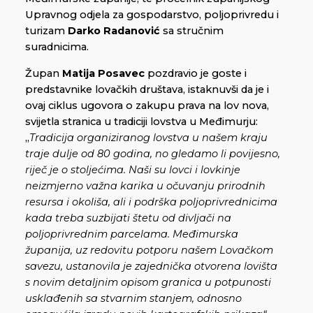
Upravnog odjela za gospodarstvo, poljoprivredu i
turizam
Darko Radanović
sa stručnim
suradnicima.
Župan
Matija Posavec
pozdravio je goste i
predstavnike lovačkih društava, istaknuvši da je i
ovaj ciklus ugovora o zakupu prava na lov nova,
svijetla stranica u tradiciji lovstva u Međimurju:
„
Tradicija organiziranog lovstva u našem kraju
traje dulje od 80 godina, no gledamo li povijesno,
riječ je o stoljećima. Naši su lovci i lovkinje
neizmjerno važna karika u očuvanju prirodnih
resursa i okoliša, ali i podrška poljoprivrednicima
kada treba suzbijati štetu od divljači na
poljoprivrednim parcelama. Međimurska
županija, uz redovitu potporu našem Lovačkom
savezu, ustanovila je zajednička otvorena lovišta
s novim detaljnim opisom granica u potpunosti
usklađenih sa stvarnim stanjem, odnosno