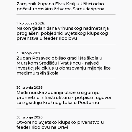
Zamjenik župana Elvis Kralj u Uštici odao
počast romskim žrtvama Samudaripena
1. kolovoza 2026.
Nakon tjedan dana vrhunskog nadmetanja
proglašeni pobjednici Svjetskog klupskog
prvenstva u feeder ribolovu
31. srpnja 2026.
Župan Posavec obišao gradilišta škola u
Murskom Središću i Vratišincu - najveći
investicijski ciklus u obrazovanju mijenja lice
međimurskih škola
30. srpnja 2026.
Međimurska županija ulaže u sigurniju
prometnu infrastrukturu - potpisan ugovor
za izgradnju kružnog toka u Podturnu
30. srpnja 2026.
Otvoreno Svjetsko klupsko prvenstvo u
feeder ribolovu na Dravi