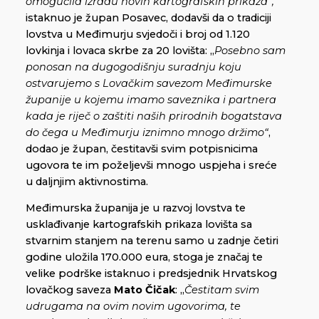
omogućila izradu novih kartografskih prikaza“,
istaknuo je župan Posavec, dodavši da o tradiciji
lovstva u Međimurju svjedoči i broj od 1.120
lovkinja i lovaca skrbe za 20 lovišta: „
Posebno sam
ponosan na dugogodišnju suradnju koju
ostvarujemo s Lovačkim savezom Međimurske
županije u kojemu imamo saveznika i partnera
kada je riječ o zaštiti naših prirodnih bogatstava
do čega u Međimurju iznimno mnogo držimo“
,
dodao je župan, čestitavši svim potpisnicima
ugovora te im poželjevši mnogo uspjeha i sreće
u daljnjim aktivnostima.
Međimurska županija je u razvoj lovstva te
usklađivanje kartografskih prikaza lovišta sa
stvarnim stanjem na terenu samo u zadnje četiri
godine uložila 170.000 eura, stoga je značaj te
velike podrške istaknuo i predsjednik Hrvatskog
lovačkog saveza
Mato Čičak
: „
Čestitam svim
udrugama na ovim novim ugovorima, te