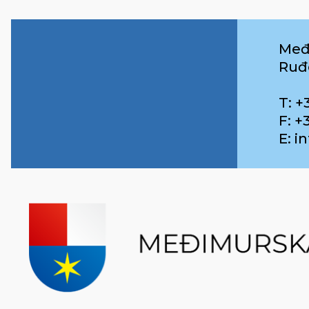
Međ
Ruđ
T: +
F: +
E: 