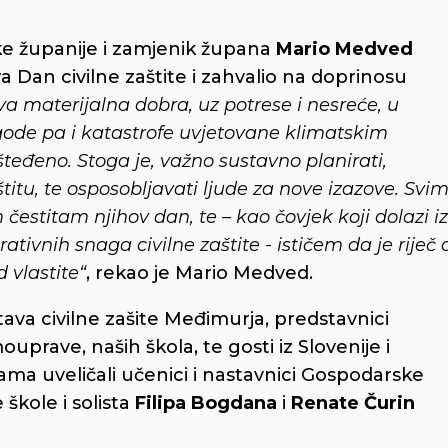
ke županije i zamjenik župana
Mario Medved
a Dan civilne zaštite i zahvalio na doprinosu
va materijalna dobra, uz potrese i nesreće, u
ode pa i katastrofe uvjetovane klimatskim
teđeno. Stoga je, važno sustavno planirati,
zaštitu, te osposobljavati ljude za nove izazove. Svi
čestitam njihov dan, te – kao čovjek koji dolazi iz
tivnih snaga civilne zaštite - ističem da je riječ 
 vlastite“
, rekao je Mario Medved.
astava civilne zašite Međimurja, predstavnici
prave, naših škola, te gosti iz Slovenije i
ma uveličali učenici i nastavnici Gospodarske
škole i solista
Filipa Bogdana
i
Renate Čurin