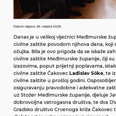
Datum objave:
26. veljače 2026.
Danas je u velikoj vijećnici Međimurske žu
civilne zaštite povodom njihova dana, koji s
ožujka. Bila je ovo prigoda da se iskaže zah
civilne zaštite Međimurske županije, čiji s
izazovima, poput prijetnji poplavama, ista
civilne zaštite Čakovec
Ladislav Söke
, te 
civilne zaštite u prošloj godini. Osposoblje
osiguravanju pravodobne i adekvatne zaštit
uz Stožer Međimurske županije, djeluje J
dobrovoljna vatrogasna društva, te dva D
Gradsko društvo Crvenoga križa Čakovec t