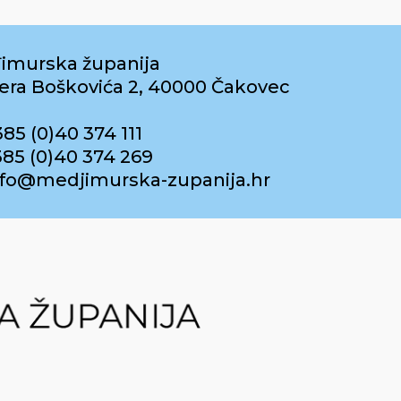
imurska županija
era Boškovića 2, 40000 Čakovec
385 (0)40 374 111
385 (0)40 374 269
info@medjimurska-zupanija.hr