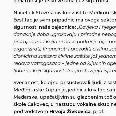
djelatnost je usko vezana i uz sigurnost.
Načelnik Stožera civilne zaštite Međimurs
čestitao je svim pripadnicima ovoga sektor
sigurnosti naše zajednice:
„Čovjeka i njego
današnje doba ugrožavaju i prirodne nepog
promjenama kojih ni naše područje nije poš
organizirati, financirati i provoditi civilnu 
dionicima sustava civilne zaštite još jednom 
redova vatrogasaca – jedne od ključnih opera
ljudima koji sigurnost drugih stavljaju ispred
Svečanost, kojoj su prisustvovali ljudi iz s
Međimurske županije, jedinica lokalne samou
Mađarske, upečatljivim su glazbenim točka
škole Čakovec, u nastupu vokalne skupine 
pod vodstvom
Hrvoja Živkovića
, prof.