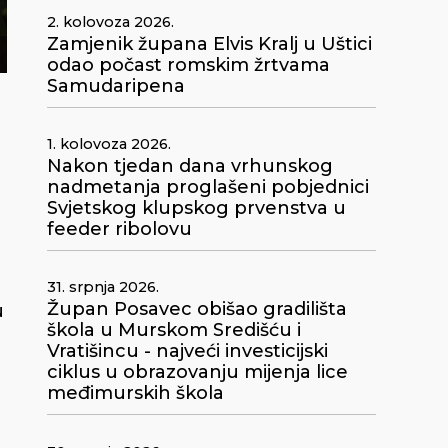
2. kolovoza 2026.
Zamjenik župana Elvis Kralj u Uštici
odao počast romskim žrtvama
Samudaripena
a
1. kolovoza 2026.
Nakon tjedan dana vrhunskog
nadmetanja proglašeni pobjednici
Svjetskog klupskog prvenstva u
feeder ribolovu
31. srpnja 2026.
Župan Posavec obišao gradilišta
u
škola u Murskom Središću i
Vratišincu - najveći investicijski
ciklus u obrazovanju mijenja lice
međimurskih škola