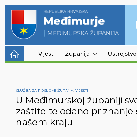
Vijesti
Županija
Ustrojstvo
SLUŽBA ZA POSLOVE ŽUPANA
,
VIJESTI
U Međimurskoj županiji sve
zaštite te odano priznanje
našem kraju