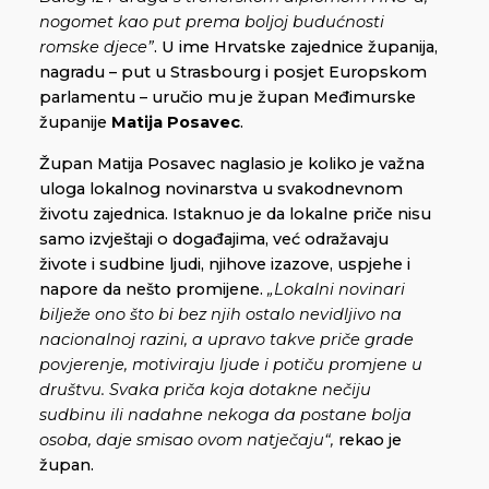
nogomet kao put prema boljoj budućnosti
romske djece”
. U ime Hrvatske zajednice županija,
nagradu – put u Strasbourg i posjet Europskom
parlamentu – uručio mu je župan Međimurske
županije
Matija Posavec
.
Župan Matija Posavec naglasio je koliko je važna
uloga lokalnog novinarstva u svakodnevnom
životu zajednica. Istaknuo je da lokalne priče nisu
samo izvještaji o događajima, već odražavaju
živote i sudbine ljudi, njihove izazove, uspjehe i
napore da nešto promijene.
„Lokalni novinari
bilježe ono što bi bez njih ostalo nevidljivo na
nacionalnoj razini, a upravo takve priče grade
povjerenje, motiviraju ljude i potiču promjene u
društvu. Svaka priča koja dotakne nečiju
sudbinu ili nadahne nekoga da postane bolja
osoba, daje smisao ovom natječaju“,
rekao je
župan.