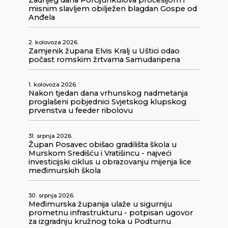
misnim slavljem obilježen blagdan Gospe od
Anđela
2. kolovoza 2026.
Zamjenik župana Elvis Kralj u Uštici odao
počast romskim žrtvama Samudaripena
1. kolovoza 2026.
Nakon tjedan dana vrhunskog nadmetanja
proglašeni pobjednici Svjetskog klupskog
prvenstva u feeder ribolovu
31. srpnja 2026.
Župan Posavec obišao gradilišta škola u
Murskom Središću i Vratišincu - najveći
investicijski ciklus u obrazovanju mijenja lice
međimurskih škola
30. srpnja 2026.
Međimurska županija ulaže u sigurniju
prometnu infrastrukturu - potpisan ugovor
za izgradnju kružnog toka u Podturnu