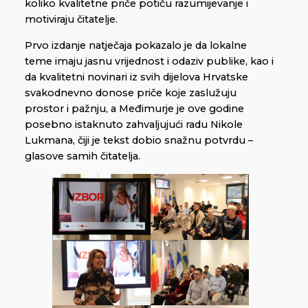
koliko kvalitetne priče potiču razumijevanje i
motiviraju čitatelje.
Prvo izdanje natječaja pokazalo je da lokalne
teme imaju jasnu vrijednost i odaziv publike, kao i
da kvalitetni novinari iz svih dijelova Hrvatske
svakodnevno donose priče koje zaslužuju
prostor i pažnju, a Međimurje je ove godine
posebno istaknuto zahvaljujući radu Nikole
Lukmana, čiji je tekst dobio snažnu potvrdu –
glasove samih čitatelja.