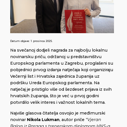
Datum objave:
1. prosinca 2025.
Na svečanoj dodjeli nagrada za najbolju lokalnu
novinarsku priču, održanoj u predstavništvu
Europskog parlamenta u Zagrebu, proglašeni su
pobjednici prvog izdanja natječaja koji organiziraju
Večernji list i Hrvatska zajednica županija uz
podršku Ureda Europskog parlamenta. Na
natječaj je pristiglo više od šezdeset prijava iz svih
hrvatskih županija, što je već u prvoj godini
potvrdilo velik interes i važnost lokalnih tema.
Najviše glasova čitatelja osvojio je međimurski
novinar
Nikola Lukman
, autor priče
“Vjeran
Balog iz Paraga s trenerskom diplomom HNS-a,