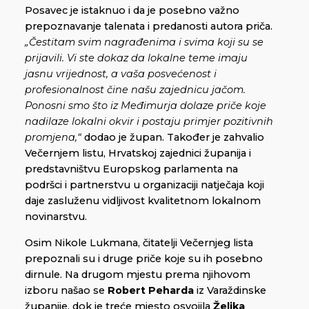
Posavec je istaknuo i da je posebno važno
prepoznavanje talenata i predanosti autora priča.
„Čestitam svim nagrađenima i svima koji su se
prijavili. Vi ste dokaz da lokalne teme imaju
jasnu vrijednost, a vaša posvećenost i
profesionalnost čine našu zajednicu jačom.
Ponosni smo što iz Međimurja dolaze priče koje
nadilaze lokalni okvir i postaju primjer pozitivnih
promjena,“
dodao je župan. Također je zahvalio
Večernjem listu, Hrvatskoj zajednici županija i
predstavništvu Europskog parlamenta na
podršci i partnerstvu u organizaciji natječaja koji
daje zasluženu vidljivost kvalitetnom lokalnom
novinarstvu.
Osim Nikole Lukmana, čitatelji Večernjeg lista
prepoznali su i druge priče koje su ih posebno
dirnule. Na drugom mjestu prema njihovom
izboru našao se
Robert Peharda
iz Varaždinske
županije, dok je treće mjesto osvojila
Željka