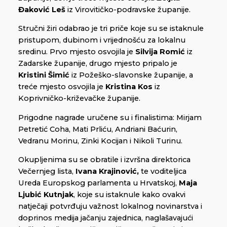
Đaković Leš
iz Virovitičko-podravske županije.
Stručni žiri odabrao je tri priče koje su se istaknule
pristupom, dubinom i vrijednošću za lokalnu
sredinu. Prvo mjesto osvojila je
Silvija Romić
iz
Zadarske županije, drugo mjesto pripalo je
Kristini Šimić
iz Požeško-slavonske županije, a
treće mjesto osvojila je
Kristina Kos
iz
Koprivničko-križevačke županije.
Prigodne nagrade uručene su i finalistima: Mirjam
Petretić Coha, Mati Prliću, Andriani Baćurin,
Vedranu Morinu, Zinki Kocijan i Nikoli Turinu.
Okupljenima su se obratile i izvršna direktorica
Večernjeg lista,
Ivana Krajinović,
te voditeljica
Ureda Europskog parlamenta u Hrvatskoj,
Maja
Ljubić Kutnjak
, koje su istaknule kako ovakvi
natječaji potvrđuju važnost lokalnog novinarstva i
doprinos medija jačanju zajednica, naglašavajući