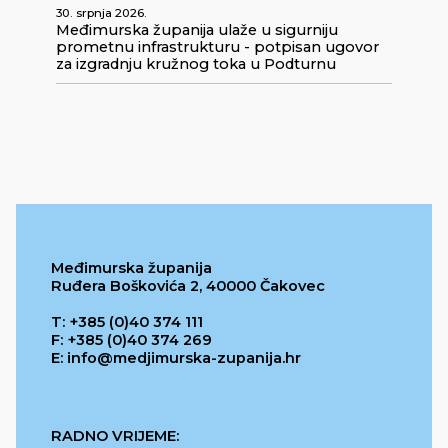
30. srpnja 2026.
Međimurska županija ulaže u sigurniju
prometnu infrastrukturu - potpisan ugovor
za izgradnju kružnog toka u Podturnu
Međimurska županija
Ruđera Boškovića 2, 40000 Čakovec
T: +385 (0)40 374 111
F: +385 (0)40 374 269
E: info@medjimurska-zupanija.hr
RADNO VRIJEME: