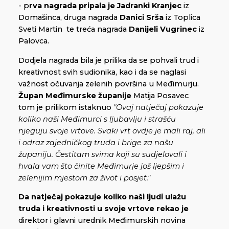
- p
rva nagrada pripala je
Jadranki Kranjec
iz
Domašinca, druga nagrada
Danici Srša
iz Toplica
Sveti Martin te treća nagrada
Danijeli Vugrinec
iz
Palovca.
Dodjela nagrada bila je prilika da se pohvali trud i
kreativnost svih sudionika, kao i da se naglasi
važnost očuvanja zelenih površina u Međimurju.
Župan Međimurske županije
Matija Posavec
tom je prilikom istaknuo
"Ovaj natječaj pokazuje
koliko naši Međimurci s ljubavlju i strašću
njeguju svoje vrtove. Svaki vrt ovdje je mali raj, ali
i odraz zajedničkog truda i brige za našu
županiju. Čestitam svima koji su sudjelovali i
hvala vam što činite Međimurje još ljepšim i
zelenijim mjestom za život i posjet."
Da natječaj pokazuje koliko naši ljudi ulažu
truda i kreativnosti u svoje vrtove rekao je
direktor i glavni urednik Međimurskih novina