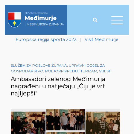
Europska regija sporta 2022.
|
Visit Međimurje
SLUŽBA ZA POSLOVE ŽUPANA
,
UPRAVNI ODJEL ZA
GOSPODARSTVO, POLJOPRIVREDU I TURIZAM
,
VIJESTI
Ambasadori zelenog Međimurja
nagrađeni u natječaju „Čiji je vrt
najljepši“