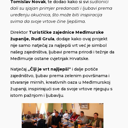
Tomislav Novak
, te dodao kako si svi
sudionici
dali su sjajan primjer predanosti i ljubavi prema
uređenju okućnica, što može biti inspiracija
svima da svoje vrtove čine ljepšima.
Direktor
Turističke zajednice Međimurske
županije, Rudi Grula
, dodaje kako ovaj projekt
nije samo natječaj za najljepši vrt već je simbol
našeg zajedništva, ljubavi prema prirodi i težnje da
Međimurje ostane cvjetnjak Hrvatske.
Natječaj
„Čiji je vrt najljepši“
i dalje potiče
zajedništvo, ljubav prema zelenim površinama i
stvaranje mirnih, kreativnih oaza u Međimurskoj
županiji, inspirirajući sve da svoje vrtove njeguju s
istom pažnjom i ljubavlju.