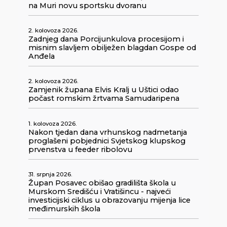
na Muri novu sportsku dvoranu
2. kolovoza 2026.
Zadnjeg dana Porcijunkulova procesijom i
misnim slavljem obilježen blagdan Gospe od
Anđela
2. kolovoza 2026.
Zamjenik župana Elvis Kralj u Uštici odao
počast romskim žrtvama Samudaripena
1. kolovoza 2026.
Nakon tjedan dana vrhunskog nadmetanja
proglašeni pobjednici Svjetskog klupskog
prvenstva u feeder ribolovu
31. srpnja 2026.
Župan Posavec obišao gradilišta škola u
Murskom Središću i Vratišincu - najveći
investicijski ciklus u obrazovanju mijenja lice
međimurskih škola