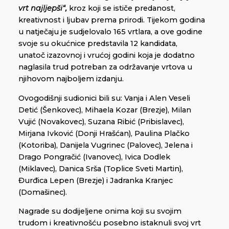
vrt najljepši“
,
kroz koji se ističe predanost,
kreativnost i ljubav prema prirodi. Tijekom godina
u natječaju je sudjelovalo 165 vrtlara, a ove godine
svoje su okućnice predstavila 12 kandidata,
unatoč izazovnoj i vrućoj godini koja je dodatno
naglasila trud potreban za održavanje vrtova u
njihovom najboljem izdanju.
Ovogodišnji sudionici bili su: Vanja i Alen Veseli
Detić (Šenkovec), Mihaela Kozar (Brezje), Milan
Vujić (Novakovec), Suzana Ribić (Pribislavec),
Mirjana Ivković (Donji Hrašćan), Paulina Plačko
(Kotoriba), Danijela Vugrinec (Palovec), Jelena i
Drago Pongračić (Ivanovec), Ivica Dodlek
(Miklavec), Danica Srša (Toplice Sveti Martin),
Đurđica Lepen (Brezje) i Jadranka Kranjec
(Domašinec).
Nagrade su dodijeljene onima koji su svojim
trudom i kreativnošću posebno istaknuli svoj vrt