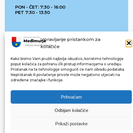
PON - ČET: 7:30 - 16:00
PET 7:30 - 13:30
Upravljanje pristankom za
kolačiće
Kako bismo Vam pružili najbolje iskustvo, koristimo tehnologije
poput kolačića za pohranu i/ili pristup informacijama o uređaju.
Pristanak na te tehnologije omogućit će nam obradu podataka.
REPUBLIKA HRVATSKA
Nepristanak ili povlačenje privole može negativno utjecati na
određene značajke i funkcije.
Prihvaćam
Odbijam kolačiće
© 2022 Međimurska županija. Sva prava pridržana.
Made with ❤ by bg & 3na3.
Prikaži postavke