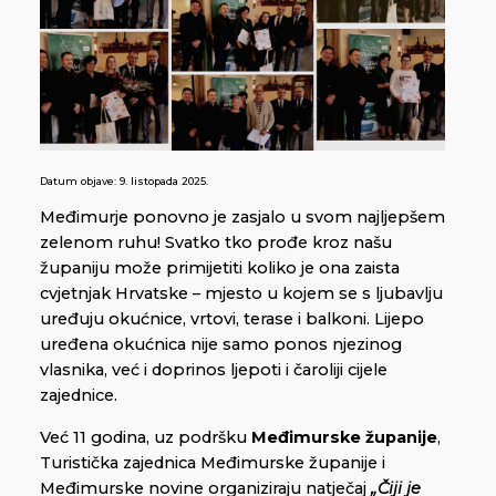
Datum objave:
9. listopada 2025.
Međimurje ponovno je zasjalo u svom najljepšem
zelenom ruhu! Svatko tko prođe kroz našu
županiju može primijetiti koliko je ona zaista
cvjetnjak Hrvatske – mjesto u kojem se s ljubavlju
uređuju okućnice, vrtovi, terase i balkoni. Lijepo
uređena okućnica nije samo ponos njezinog
vlasnika, već i doprinos ljepoti i čaroliji cijele
zajednice.
Već 11 godina, uz podršku
Međimurske županije
,
Turistička zajednica Međimurske županije i
Međimurske novine organiziraju natječaj
„Čiji je