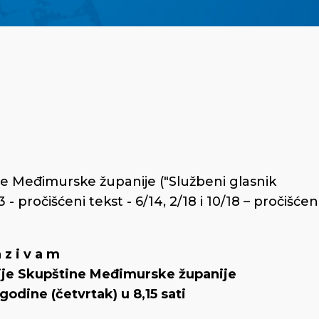
ne Međimurske županije ("Službeni glasnik
- pročišćeni tekst - 6/14, 2/18 i 10/18 – pročišćen
a z i v a m
ije Skupštine Međimurske županije
godine (četvrtak) u 8,15 sati