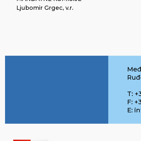
Ljubomir Grgec, v.r.
Međ
Ruđ
T: +
F: +
E: 