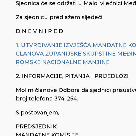
Sjednica će se održati u Maloj vijećnici Me
Za sjednicu predlažem sljedeći
D N E V N I R E D
1. UTVRĐIVANJE IZVJEŠĆA MANDATNE K
ČLANOVA ŽUPANIJSKE SKUPŠTINE MEĐIM
ROMSKE NACIONALNE MANJINE
2. INFORMACIJE, PITANJA I PRIJEDLOZI
Molim članove Odbora da sjednici prisustv
broj telefona 374-254.
S poštovanjem,
PREDSJEDNIK
MANDATNE KOMISIJE