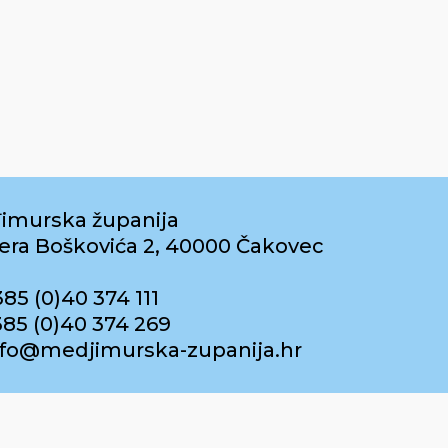
imurska županija
era Boškovića 2, 40000 Čakovec
385 (0)40 374 111
385 (0)40 374 269
info@medjimurska-zupanija.hr