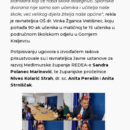
standard koji će naša škola dosegnuti. Sportska
dvorana nije samo san učenika i učitelja naše
škole, već velikog dijela žitelja naše općine“,
rekla
je ravnateljica OŠ dr. Vinka Žganca Vratišinec, koju
pohađa 90-ak učenika u matičnoj te 15 učenika u
područnom školskom odjelu u Gornjem
Kraljevcu.
Potpisivanju ugovora s izvođačem radova
prisustvovale su i ravnateljica Javne ustanove za
razvoj Međimurske županije REDEA-e
Sandra
Polanec Marinović
, te županijske pročelnice
Nives Kolarić Strah
, dr. sc.
Anita Perešin
i
Anita
Strniščak
.