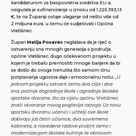
kandidaturom za bespovratna sredstva EU-a,
osigurala je sufinanciranje u iznosu od 1.225.393,13
€, te na Županiji ostaje ulaganje od nešto više od
2 milijuna eura, u čemu će sudjelovati i Općina
Vratišinec.
Župan
Matija Posavec
naglašava da je riječ o
ostvarenju sna mnogih generacija s područja
općine Vratišinec, dugo očekivanom projektu u
kojem je trebalo premostiti mnoge barijere da bi
se došlo do ovoga trenutka što samom činu
potpisivanja ugovora daje i emocionalnu notu:
„U
jednom projektu ostvarit ćemo dva cilja i dva
sna: počinje dogradnja škole i izgradnja školske
sportske dvorane, što za cijelu općinu Vratišinec
znači otvaranje novog poglavlja razvoja. Uz novu
sportsku dvoranu učenici i učitelji ove škole
dobivaju još četiri učionice, dva suvremena
kabineta, a navedene radove proširit ćemo i
modernizacijom školske kuhinje te obnovom