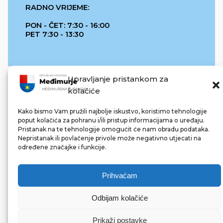
RADNO VRIJEME:
PON - ČET: 7:30 - 16:00
PET 7:30 - 13:30
Upravljanje pristankom za
kolačiće
Kako bismo Vam pružili najbolje iskustvo, koristimo tehnologije
poput kolačića za pohranu i/ili pristup informacijama o uređaju.
Pristanak na te tehnologije omogućit će nam obradu podataka.
REPUBLIKA HRVATSKA
Nepristanak ili povlačenje privole može negativno utjecati na
određene značajke i funkcije.
Prihvaćam
Odbijam kolačiće
© 2022 Međimurska županija. Sva prava pridržana.
Made with ❤ by bg & 3na3.
Prikaži postavke