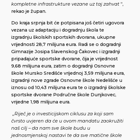
kompletne infrastrukture vezane uz taj zahvat
“,
rekao je župan.
Do kraja srpnja bit će potpisana još četiri ugovora
vezana uz adaptaciju i dogradnju škola te
izgradnju školskih sportskih dvorana, ukupne
vrijednosti 28,7 milijuna eura. Radi se o dogradnji
Gimnazije Josipa Slavenskog Čakovec i izgradnji
pripadajuće sportske dvorane, čija je vrijednost
9,68 milijuna eura, zatim o dogradnji Osnovne
škole Mursko Središće vrijednoj 3,59 milijuna eura,
izgradnji nove zgrade Osnovne škole Nedelišće u
iznosu od 10,43 milijuna eura te o izgradnji školske
sportske dvorane Područne škole Dunjkovec,
vrijedne 1,98 milijuna eura.
„Riječ je o investicijskom ciklusu za koji sam
čvrsto uvjeren da će u ovom mandatu zaokružiti
naš cilj – da nam sve škole budu u
jednosmjenskoj nastavi te da sve matične škole