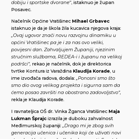
dobiju i sportske dvorane
“, istaknuo je župan
Posavec.
Načelnik Općine Vratišinec
Mihael Grbavec
istaknuo je da je škola žila kucavica njegova kraja:
„Ovaj ugovor znači novu razvojnu dinamiku u
općini Vratišinec pa je i za nas ovo veliki,
povijesni dan. Zahvaljujem Županiji, njezinim
stručnim službama, REDEA-i i županu na velikoj
podršci“,
rekao je načelnik, dok je direktorica
tvrtke Kontura iz Varaždina
Klaudija Korade
, u
ime izvođača radova, dodala:
„Ponosni smo što
smo dio ovog velikog projekta i sigurna sam da
ćemo posao završiti na obostrano zadovoljstvo“,
rekla je Klaudija Korade.
I ravnateljica OŠ dr. Vinka Žganca Vratišinec
Maja
Lukman Šprajc
izrazila je duboku zahvalnost
Međimurskoj županiji:
„Drago mi je zbog svih
generacija učenica i učenika koji će uživati novi