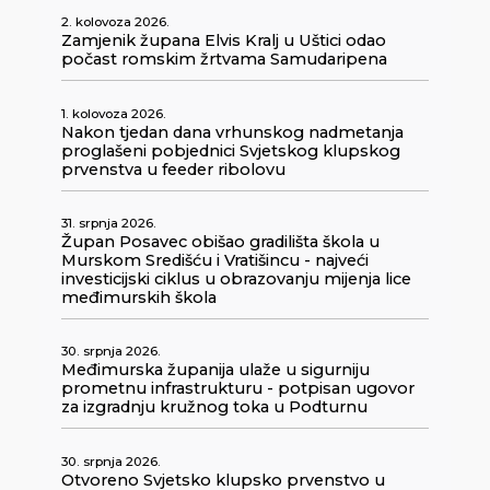
2. kolovoza 2026.
Zamjenik župana Elvis Kralj u Uštici odao
počast romskim žrtvama Samudaripena
1. kolovoza 2026.
Nakon tjedan dana vrhunskog nadmetanja
proglašeni pobjednici Svjetskog klupskog
prvenstva u feeder ribolovu
31. srpnja 2026.
Župan Posavec obišao gradilišta škola u
Murskom Središću i Vratišincu - najveći
investicijski ciklus u obrazovanju mijenja lice
međimurskih škola
30. srpnja 2026.
Međimurska županija ulaže u sigurniju
prometnu infrastrukturu - potpisan ugovor
za izgradnju kružnog toka u Podturnu
30. srpnja 2026.
Otvoreno Svjetsko klupsko prvenstvo u