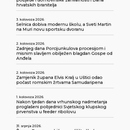
pobjede i domovinske zahvalnosti i Dana
hrvatskih branitelja
3. kolovoza 2026.
Selnica dobiva modernu školu, a Sveti Martin
na Muri novu sportsku dvoranu
2. kolovoza 2026.
Zadnjeg dana Porcijunkulova procesijom i
misnim slavljem obilježen blagdan Gospe od
Anđela
2. kolovoza 2026.
Zamjenik župana Elvis Kralj u Uštici odao
počast romskim žrtvama Samudaripena
1. kolovoza 2026.
Nakon tjedan dana vrhunskog nadmetanja
proglašeni pobjednici Svjetskog klupskog
prvenstva u feeder ribolovu
31. srpnja 2026.