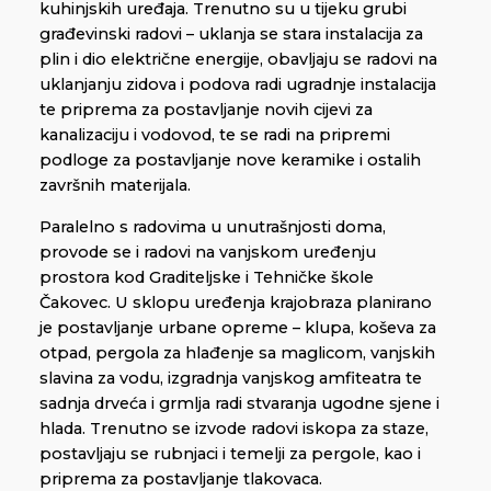
kuhinjskih uređaja. Trenutno su u tijeku grubi
građevinski radovi – uklanja se stara instalacija za
plin i dio električne energije, obavljaju se radovi na
uklanjanju zidova i podova radi ugradnje instalacija
te priprema za postavljanje novih cijevi za
kanalizaciju i vodovod, te se radi na pripremi
podloge za postavljanje nove keramike i ostalih
završnih materijala.
Paralelno s radovima u unutrašnjosti doma,
provode se i radovi na vanjskom uređenju
prostora kod Graditeljske i Tehničke škole
Čakovec. U sklopu uređenja krajobraza planirano
je postavljanje urbane opreme – klupa, koševa za
otpad, pergola za hlađenje sa maglicom, vanjskih
slavina za vodu, izgradnja vanjskog amfiteatra te
sadnja drveća i grmlja radi stvaranja ugodne sjene i
hlada. Trenutno se izvode radovi iskopa za staze,
postavljaju se rubnjaci i temelji za pergole, kao i
priprema za postavljanje tlakovaca.