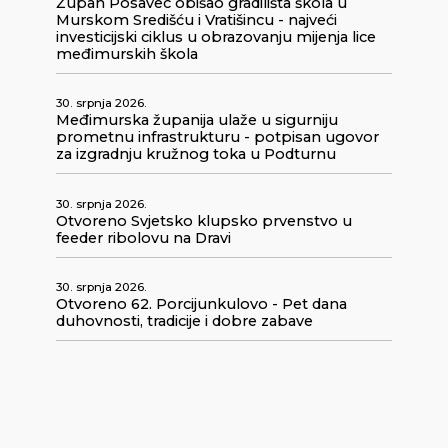
Župan Posavec obišao gradilišta škola u
Murskom Središću i Vratišincu - najveći
investicijski ciklus u obrazovanju mijenja lice
međimurskih škola
30. srpnja 2026.
Međimurska županija ulaže u sigurniju
prometnu infrastrukturu - potpisan ugovor
za izgradnju kružnog toka u Podturnu
30. srpnja 2026.
Otvoreno Svjetsko klupsko prvenstvo u
feeder ribolovu na Dravi
30. srpnja 2026.
Otvoreno 62. Porcijunkulovo - Pet dana
duhovnosti, tradicije i dobre zabave