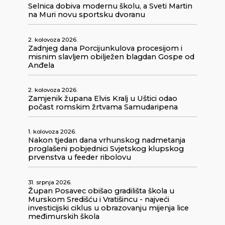
Selnica dobiva modernu školu, a Sveti Martin
na Muri novu sportsku dvoranu
2. kolovoza 2026.
Zadnjeg dana Porcijunkulova procesijom i
misnim slavljem obilježen blagdan Gospe od
Anđela
2. kolovoza 2026.
Zamjenik župana Elvis Kralj u Uštici odao
počast romskim žrtvama Samudaripena
1. kolovoza 2026.
Nakon tjedan dana vrhunskog nadmetanja
proglašeni pobjednici Svjetskog klupskog
prvenstva u feeder ribolovu
31. srpnja 2026.
Župan Posavec obišao gradilišta škola u
Murskom Središću i Vratišincu - najveći
investicijski ciklus u obrazovanju mijenja lice
međimurskih škola