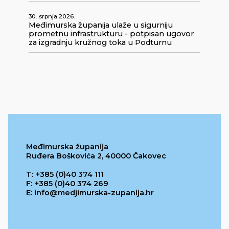
30. srpnja 2026.
Međimurska županija ulaže u sigurniju
prometnu infrastrukturu - potpisan ugovor
za izgradnju kružnog toka u Podturnu
Međimurska županija
Ruđera Boškovića 2, 40000 Čakovec
T: +385 (0)40 374 111
F: +385 (0)40 374 269
E: info@medjimurska-zupanija.hr