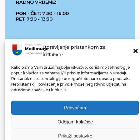
RADNO VRIJEME:
PON - ČET: 7:30 - 16:00
PET 7:30 - 13:30
Upravljanje pristankom za
kolačiće
Kako bismo Vam pružili najbolje iskustvo, koristimo tehnologije
poput kolačića za pohranu i/ili pristup informacijama o uređaju.
Pristanak na te tehnologije omogućit će nam obradu podataka.
REPUBLIKA HRVATSKA
Nepristanak ili povlačenje privole može negativno utjecati na
određene značajke i funkcije.
Prihvaćam
Odbijam kolačiće
© 2022 Međimurska županija. Sva prava pridržana.
Made with ❤ by bg & 3na3.
Prikaži postavke