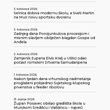
3. kolovoza 2026.
Selnica dobiva modernu školu, a Sveti Martin
na Muri novu sportsku dvoranu
2. kolovoza 2026.
Zadnjeg dana Porcijunkulova procesijom i
misnim slavljem obilježen blagdan Gospe od
Anđela
2. kolovoza 2026.
Zamjenik župana Elvis Kralj u Uštici odao
počast romskim žrtvama Samudaripena
1. kolovoza 2026.
Nakon tjedan dana vrhunskog nadmetanja
proglašeni pobjednici Svjetskog klupskog
prvenstva u feeder ribolovu
31. srpnja 2026.
Župan Posavec obišao gradilišta škola u
Murskom Središću i Vratišincu - najveći