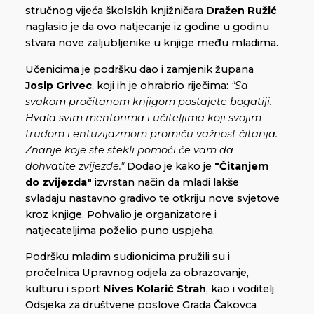
stručnog vijeća školskih knjižničara
Dražen Ružić
naglasio je da ovo natjecanje iz godine u godinu
stvara nove zaljubljenike u knjige među mladima.
Učenicima je podršku dao i zamjenik župana
Josip Grivec
, koji ih je ohrabrio riječima:
"Sa
svakom pročitanom knjigom postajete bogatiji.
Hvala svim mentorima i učiteljima koji svojim
trudom i entuzijazmom promiču važnost čitanja.
Znanje koje ste stekli pomoći će vam da
dohvatite zvijezde."
Dodao je kako je
"Čitanjem
do zvijezda"
izvrstan način da mladi lakše
svladaju nastavno gradivo te otkriju nove svjetove
kroz knjige. Pohvalio je organizatore i
natjecateljima poželio puno uspjeha.
Podršku mladim sudionicima pružili su i
pročelnica Upravnog odjela za obrazovanje,
kulturu i sport
Nives Kolarić Strah
, kao i voditelj
Odsjeka za društvene poslove Grada Čakovca