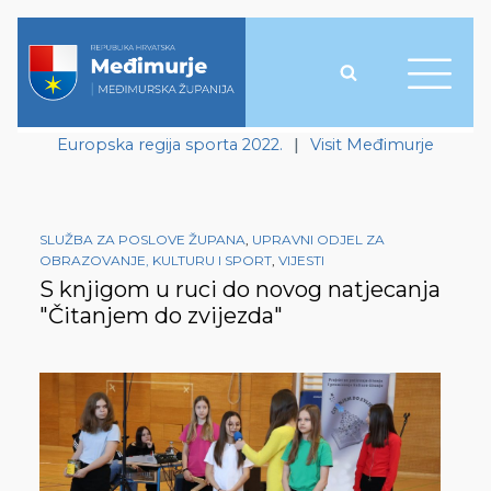
Europska regija sporta 2022.
|
Visit Međimurje
SLUŽBA ZA POSLOVE ŽUPANA
,
UPRAVNI ODJEL ZA
OBRAZOVANJE, KULTURU I SPORT
,
VIJESTI
S knjigom u ruci do novog natjecanja
"Čitanjem do zvijezda"