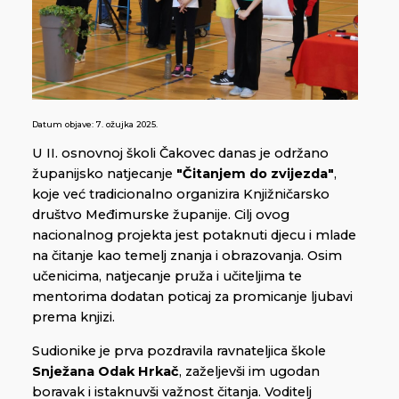
Datum objave:
7. ožujka 2025.
U II. osnovnoj školi Čakovec danas je održano
županijsko natjecanje
"Čitanjem do zvijezda"
,
koje već tradicionalno organizira Knjižničarsko
društvo Međimurske županije. Cilj ovog
nacionalnog projekta jest potaknuti djecu i mlade
na čitanje kao temelj znanja i obrazovanja. Osim
učenicima, natjecanje pruža i učiteljima te
mentorima dodatan poticaj za promicanje ljubavi
prema knjizi.
Sudionike je prva pozdravila ravnateljica škole
Snježana Odak Hrkač
, zaželjevši im ugodan
boravak i istaknuvši važnost čitanja. Voditelj