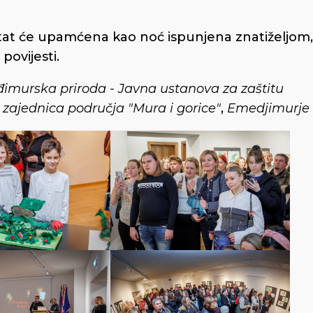
tat će upamćena kao noć ispunjena znatiželjom,
povijesti.
murska priroda - Javna ustanova za zaštitu
 zajednica područja "Mura i gorice"
,
Emedjimurje