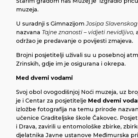
Starim gradom naš Muzej je izgradio priču 
muzeja.
U suradnji s Gimnazijom
Josipa Slavenskog
nazvana
Tajne znanosti – vidjeti nevidljivo,
održao je predavanje o povijesti zmajeva.
Brojni posjetitelji uživali su u posebnoj 
Zrinskih, gdje im je osigurana i okrepa.
Med dvemi vodami
Svoj obol ovogodišnjoj Noći muzeja, uz br
je i Centar za posjetitelje
Med dvemi voda
izložbe fotografija na temu prirode nazva
učenice Graditeljske škole Čakovec. Posjeti
i Drava, zavirili u entomološke zbirke, zbi
djelatnika Javne ustanove Međimurska prir