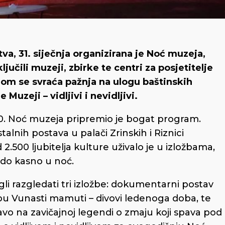
tva
,
31. siječnja organizirana je Noć muzeja,
jučili muzeji, zbirke te centri za posjetitelje
om se svraća pažnja na ulogu baštinskih
 Muzeji – vidljivi i nevidljivi.
 20. Noć muzeja pripremio je bogat program.
stalnih postava u palači Zrinskih i Riznici
2.500 ljubitelja kulture uživalo je u izložbama,
 do kasno u noć.
li razgledati tri izložbe: dokumentarni postav
bu Vunasti mamuti – divovi ledenoga doba, te
avo na zavičajnoj legendi o zmaju koji spava pod