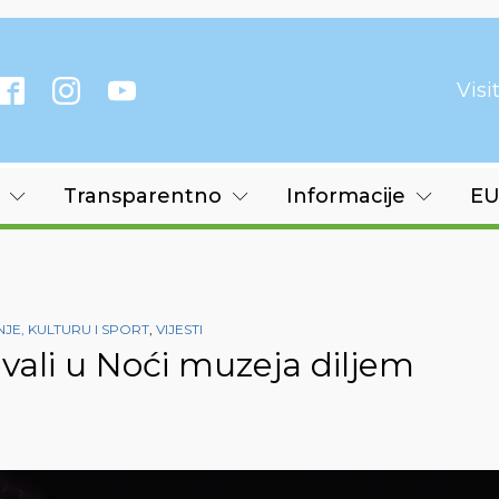
Vis
Transparentno
Informacije
EU
E, KULTURU I SPORT
,
VIJESTI
ivali u Noći muzeja diljem