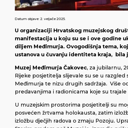
Datum objave:
2. veljače 2025.
U organizaciji Hrvatskog muzejskog druš
manifestacija u koju su se i ove godine ukl
diljem Međimurja. Ovogodišnja tema, koj
ustanova u čuvanju identiteta kraja, bila je
Muzej Međimurja Čakovec
, za jubilarnu,
Rijeke posjetitelja slijevale su se u razgled 
Međimurja te nizu drugih sadržaja. Više od 
predavanjima i radionicama koje su trajale
U muzejskim prostorima posjetitelji su mog
posvećen žrtvama holokausta, zatim izlož
izložbu dječjih radova o zmaju Pozoju. Upr