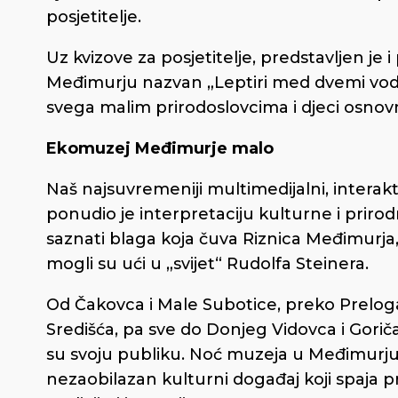
posjetitelje.
Uz kvizove za posjetitelje, predstavljen je
Međimurju nazvan „Leptiri med dvemi vodami
svega malim prirodoslovcima i djeci osnov
Ekomuzej Međimurje malo
Naš najsuvremeniji multimedijalni, intera
ponudio je interpretaciju kulturne i prirodn
saznati blaga koja čuva Riznica Međimurja
mogli su ući u „svijet“ Rudolfa Steinera.
Od Čakovca i Male Subotice, preko Prelog
Središća, pa sve do Donjeg Vidovca i Gorič
su svoju publiku. Noć muzeja u Međimurju
nezaobilazan kulturni događaj koji spaja pr