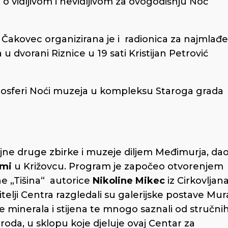
o vidljivom i nevidljivom za ovogodišnju Noć
Čakovec organizirana je i radionica za najmlađe
a u dvorani Riznice u 19 sati Kristijan Petrović
atmosferi Noći muzeja u kompleksu Staroga grada
ojne druge zbirke i muzeje diljem Međimurja, da
mi
u Križovcu. Program je započeo otvorenjem
ne „Tišina“ autorice
Nikoline Mikec
iz Cirkovljana
telji Centra razgledali su galerijske postave Mur
rke minerala i stijena te mnogo saznali od stručni
oda, u sklopu koje djeluje ovaj Centar za