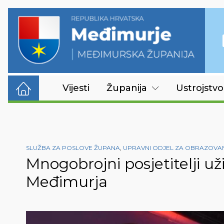
Vijesti
Županija
Ustrojstvo
SLUŽBA ZA POSLOVE ŽUPANA
,
UPRAVNI ODJEL ZA OBRAZOVANJ
Mnogobrojni posjetitelji už
Međimurja