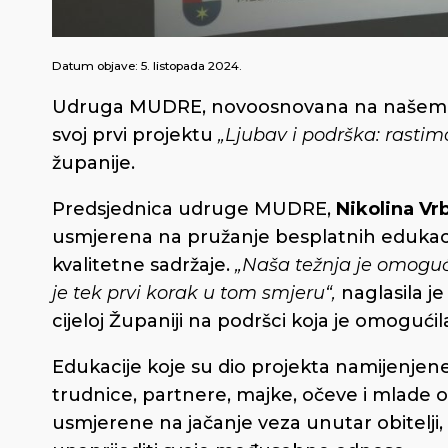
Datum objave:
5. listopada 2024.
Udruga MUDRE, novoosnovana na našem po
svoj prvi projektu
„Ljubav i podrška: rastim
županije.
Predsjednica udruge MUDRE,
Nikolina Vr
usmjerena na pružanje besplatnih edukacij
kvalitetne sadržaje.
„Naša težnja je omogućit
je tek prvi korak u tom smjeru“,
naglasila je
cijeloj Županiji na podršci koja je omogućila
Edukacije koje su dio projekta namijenjene
trudnice, partnere, majke, očeve i mlade ob
usmjerene na jačanje veza unutar obitelji,