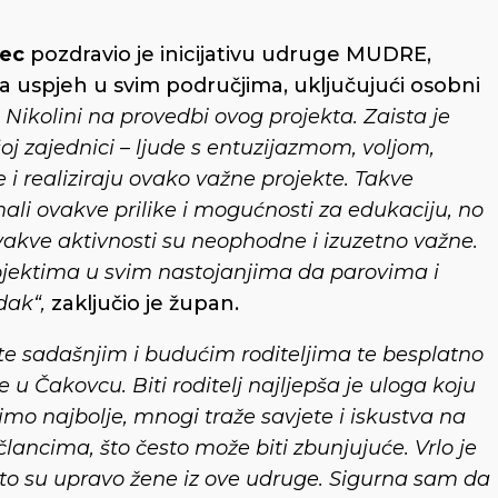
vec
pozdravio je inicijativu udruge MUDRE,
a uspjeh u svim područjima, uključujući osobni
Nikolini na provedbi ovog projekta. Zaista je
oj zajednici – ljude s entuzijazmom, voljom,
i realiziraju ovako važne projekte. Takve
imali ovakve prilike i mogućnosti za edukaciju, no
 ovakve aktivnosti su neophodne i izuzetno važne.
ojektima u svim nastojanjima da parovima i
edak“,
zaključio je župan.
ete sadašnjim i budućim roditeljima te besplatno
u Čakovcu. Biti roditelj najljepša je uloga koju
žimo najbolje, mnogi traže savjete i iskustva na
ncima, što često može biti zbunjujuće. Vrlo je
a to su upravo žene iz ove udruge. Sigurna sam da