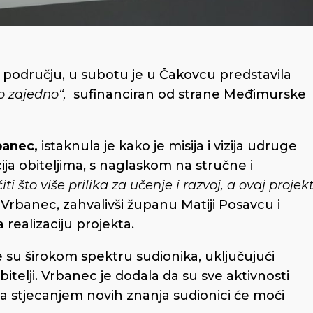
dručju, u subotu je u Čakovcu predstavila
o zajedno“,
sufinanciran od strane Međimurske
banec,
istaknula je kako je misija i vizija udruge
a obiteljima, s naglaskom na stručne i
i što više prilika za učenje i razvoj, a ovaj projek
 Vrbanec, zahvalivši županu Matiji Posavcu i
 realizaciju projekta.
 su širokom spektru sudionika, uključujući
itelji. Vrbanec je dodala da su sve aktivnosti
 a stjecanjem novih znanja sudionici će moći