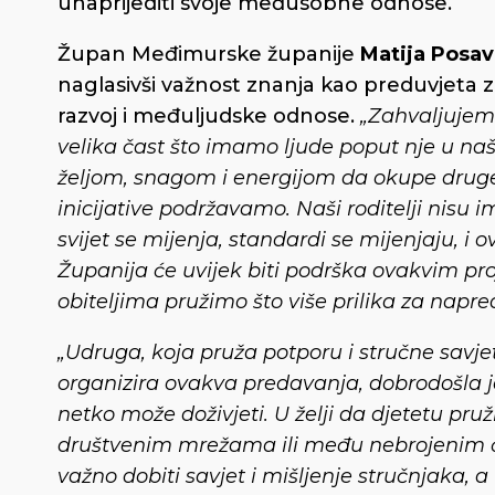
unaprijediti svoje međusobne odnose.
Župan Međimurske županije
Matija Posa
naglasivši važnost znanja kao preduvjeta z
razvoj i međuljudske odnose.
„Zahvaljujem 
velika čast što imamo ljude poput nje u naš
željom, snagom i energijom da okupe druge 
inicijative podržavamo. Naši roditelji nisu 
svijet se mijenja, standardi se mijenjaju, i
Županija će uvijek biti podrška ovakvim pr
obiteljima pružimo što više prilika za napr
„Udruga, koja pruža potporu i stručne savj
organizira ovakva predavanja, dobrodošla je 
netko može doživjeti. U želji da djetetu pru
društvenim mrežama ili među nebrojenim čla
važno dobiti savjet i mišljenje stručnjaka, 