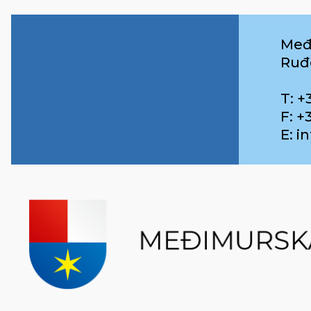
Međ
Ruđ
T: +
F: +
E: 