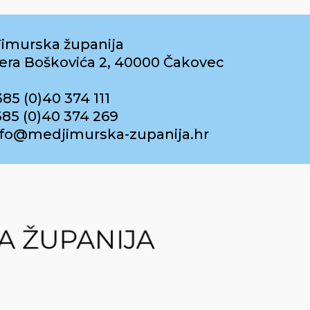
imurska županija
era Boškovića 2, 40000 Čakovec
385 (0)40 374 111
385 (0)40 374 269
info@medjimurska-zupanija.hr