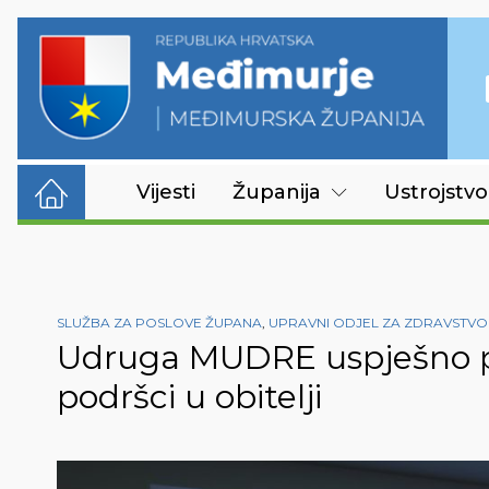
Vijesti
Županija
Ustrojstvo
SLUŽBA ZA POSLOVE ŽUPANA
,
UPRAVNI ODJEL ZA ZDRAVSTVO 
Udruga MUDRE uspješno pro
podršci u obitelji